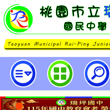
有關公立國小教師曾任私立學校專
採計提敘疑義-桃園市立瑞坪國民中