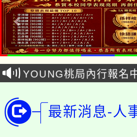
「本色祭」8/29、30
8/21下午1時於龍潭區
場熱烈登場!
YOUNG桃局內行報名
徵才活動。
8月14至27日，桃園
局官網。
115年桃園市運動會8/1
開!
最新消息-人
桃園市低收入戶享有免
田徑場及游泳池舉行。
大園自造教育及科技中心
視費優惠，中低收入戶