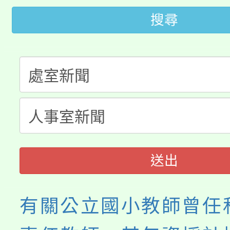
大園自造教育及科技中心
視費優惠，中低收入戶
搜尋
大溪自造教育及科技中心
份教師增能研習
半價優惠，詳情可洽有
淨零綠生活教案入校路
份教師研習
者。
115年食農教育專業人
會
程
送出
有關公立國小教師曾任