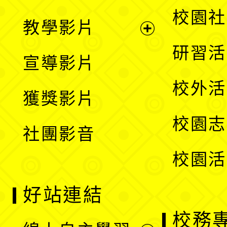
開
展
校園社
教學影片
選
開
展
研習活
宣導影片
單
選
開
校外活
獲獎影片
單
選
校園志
社團影音
單
校園活
好站連結
校務