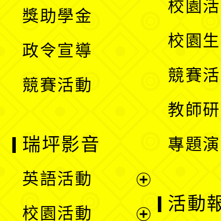
展
校園活
獎助學金
選
開
校園生
政令宣導
單
選
競賽活
競賽活動
單
教師研
瑞坪影音
專題演
英語活動
展
活動
校園活動