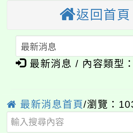
大溪自造教育及科技中心
份教師增能研習
半價優惠，詳情可洽有
返回首頁
淨零綠生活教案入校路
份教師研習
者。
115年食農教育專業人
會
「本色祭」8/29、30
程
最新消息 / 內容類型
8/21下午1時於龍潭區
場熱烈登場!
YOUNG桃局內行報名
徵才活動。
8月14至27日，桃園
局官網。
最新消息首頁
/瀏覽：10
115年桃園市運動會8/1
開!
桃園市低收入戶享有免
田徑場及游泳池舉行。