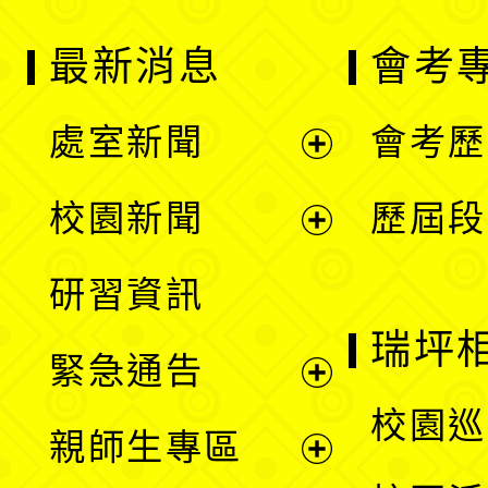
最新消息
會考
處室新聞
會考歷
展
校園新聞
歷屆段
開
展
研習資訊
選
開
瑞坪
緊急通告
單
選
展
校園巡
親師生專區
單
開