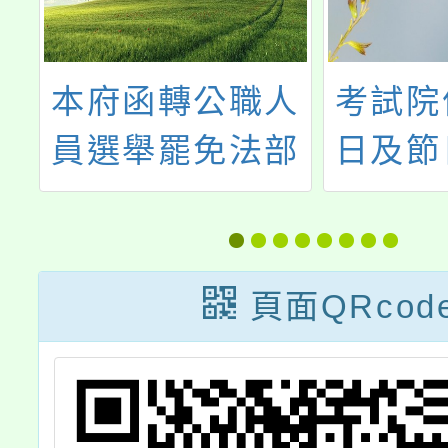
人
考試院依「紀念
修正「
部
日及節日實施條
府及所
業
例」核定每年6
學校約
2
月23日為公共服
用及管
義
務日
第十
頁面QRcod
二，並
1號
國一百
月一