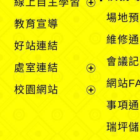
線上自主學習
展
場地預
教育宣導
開
維修通
好站連結
選
會議記
處室連結
單
展
網站F
校園網站
開
展
事項通
選
開
瑞坪儲
單
選