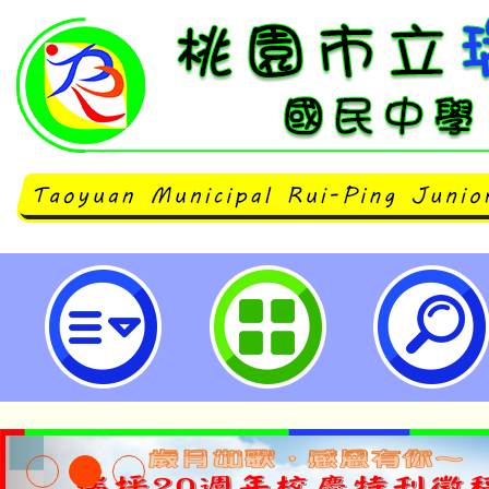
轉知「公務人員週休二日實施辦法
會同考試院於113年8月29日發布
令影本、原條文及廢止理由各1份-
民中學