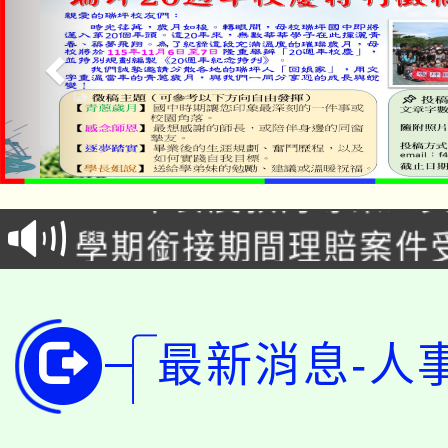
淨零綠生活教案入校路
115年食農教育專業人
會
學期銜接期間理賠案件
程
淨零綠領人才培育課程
學籍身 分審查程序及
公告本校115學年度第1
版
最新消息-人
「2026金融保險知識
代理(課)教師甄選結果(
桃園市115學年度學生
車」活動