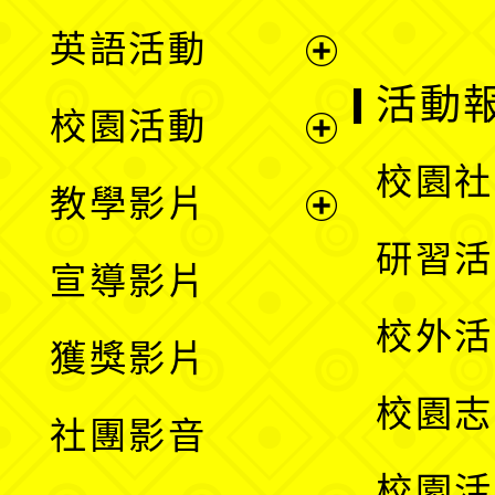
英語活動
展
活動
校園活動
開
展
校園社
教學影片
選
開
展
研習活
宣導影片
單
選
開
校外活
獲獎影片
單
選
校園志
社團影音
單
校園活