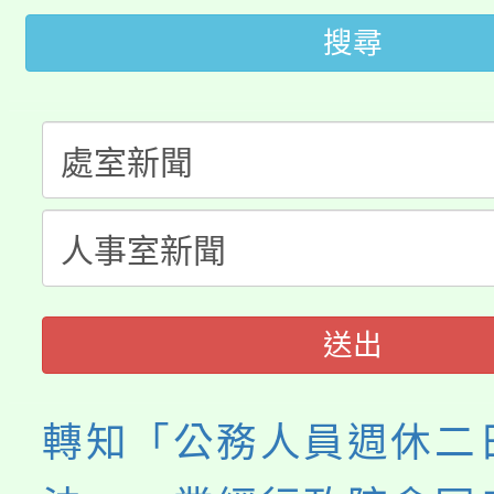
桃園市115學年度學生
搜尋
車」活動
公告本校115學年度第
生本土語及新住民語歌
公告本校115學年度第
代理(課)教師甄選結果(
轉知中國文化大學推廣
代理(課)教師甄選結果(
《TA101》溝通分析
程，歡迎學生輔導中心
送出
心理、諮商輔導、社會
轉知「公務人員週休二
系所師生報名參加。