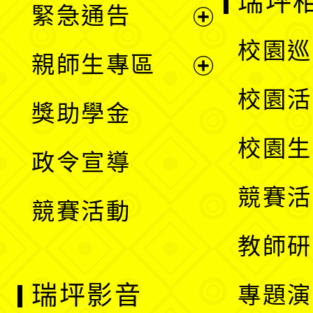
瑞坪
緊急通告
單
選
展
校園巡
親師生專區
單
開
展
校園活
獎助學金
選
開
校園生
政令宣導
單
選
競賽活
競賽活動
單
教師研
瑞坪影音
專題演