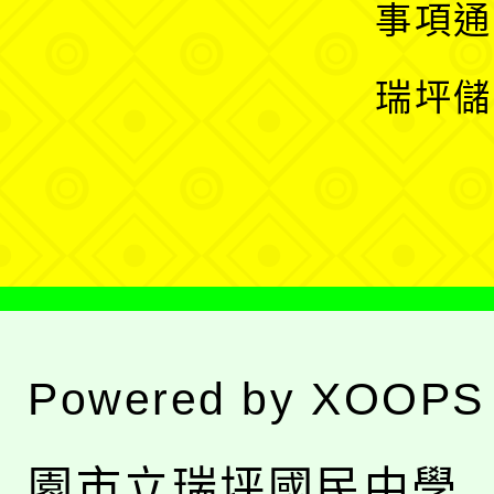
開
展
事項通
選
開
瑞坪儲
單
選
單
Powered by
XOOPS
園市立瑞坪國民中學