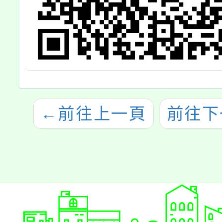
←
前往上一頁
前往下