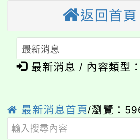
公告本校115學年度第
生本土語及新住民語歌
返回首頁
公告本校115學年度第
代理(課)教師甄選結果(
轉知中國文化大學推廣
代理(課)教師甄選結果(
淨零綠生活教案入校路
《TA101》溝通分析
最新消息 / 內容類型
115年食農教育專業人
會
程，歡迎學生輔導中心
學期銜接期間理賠案件
程
心理、諮商輔導、社會
淨零綠領人才培育課程
學籍身 分審查程序及
最新消息首頁
/瀏覽：59
系所師生報名參加。
公告本校115學年度第1
版
「2026金融保險知識
代理(課)教師甄選結果(