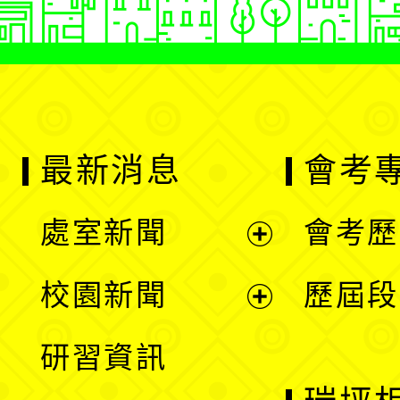
最新消息
會考
處室新聞
會考歷
展
校園新聞
歷屆段
開
展
研習資訊
選
開