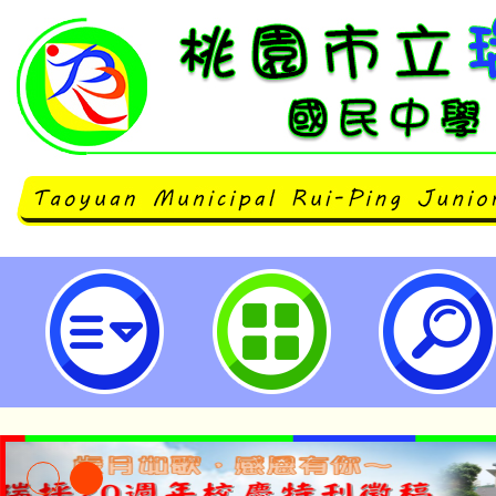
neilrpjhstyc網站設計者：徐嘉裕 N