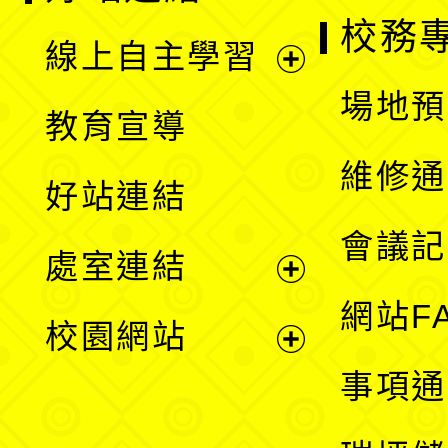
校務
線上自主學習
展
場地預
教育宣導
開
維修通
好站連結
選
會議記
處室連結
單
展
網站F
校園網站
開
展
事項通
選
開