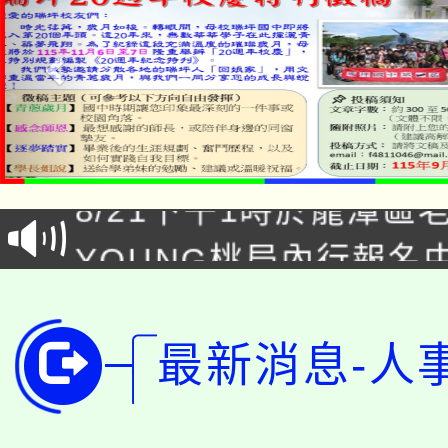
「本色祭」8/29、30
8/21下午1時於龍潭區
場熱烈登場!
YOUNG桃局內行報名
徵才活動。
8月14至27日，桃園
局官網。
115年桃園市運動會8/1
開!
最新消息-人
桃園市低收入戶享有免
田徑場及游泳池舉行。
大園自造教育及科技中心