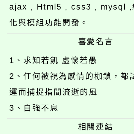
ajax , Html5 , css3 , mysq
化與模組功能開發。
喜愛名言
1、求知若飢 虛懷若愚
2、任何被視為感情的枷鎖，都
運而捕捉指間流逝的風
3、自強不息
相關連結