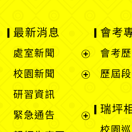
最新消息
會考
處室新聞
會考歷
展
校園新聞
歷屆段
開
展
研習資訊
選
開
瑞坪
緊急通告
單
選
展
校園巡