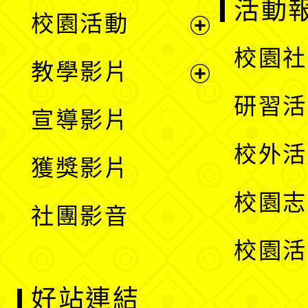
展
活動
校園活動
開
展
校園社
教學影片
選
開
展
研習活
宣導影片
單
選
開
校外活
獲獎影片
單
選
校園志
社團影音
單
校園活
好站連結