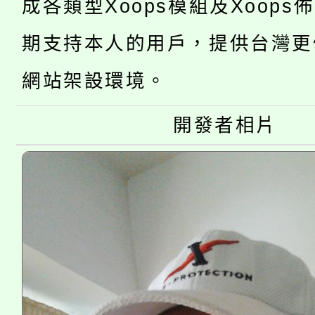
桃園市低收入戶享有免
田徑場及游泳池舉行。
成各類型Xoops模組及Xoops
大園自造教育及科技中心
視費優惠，中低收入戶
期支持本人的用戶，提供台灣更
大溪自造教育及科技中心
份教師增能研習
半價優惠，詳情可洽有
網站架設環境。
淨零綠生活教案入校路
份教師研習
者。
開發者相片
115年食農教育專業人
會
程