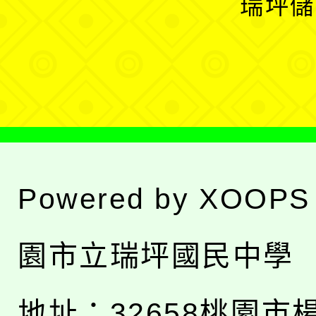
瑞坪儲
單
選
單
Powered by
XOOPS
園市立瑞坪國民中學
地址：
32658桃園市