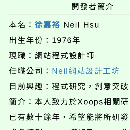
視費優惠，中低收入戶
開發者簡介
大溪自造教育及科技中心
份教師增能研習
半價優惠，詳情可洽有
本名：
徐嘉裕
Neil Hsu
淨零綠生活教案入校路
份教師研習
者。
出生年份：1976年
115年食農教育專業人
會
現職：網站程式設計師
「本色祭」8/29、30
程
任職公司：
Neil網站設計工坊
8/21下午1時於龍潭區
場熱烈登場!
YOUNG桃局內行報名
目前興趣：程式研究，創意突破
徵才活動。
8月14至27日，桃園
簡介：本人致力於Xoops相關
局官網。
115年桃園市運動會8/1
開!
已有數十餘年，希望能將所研發