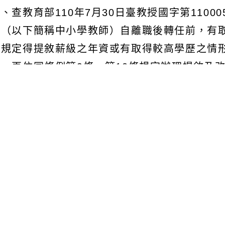
、查教育部110年7月30日臺教授國字第1100
師（以下簡稱中小學教師）自離職後轉任前，有
條規定得提敘薪級之年資或有取得較高學歷之情
敘，再依同條例第9條、第10條規定辦理提敘及
三、茲以前開教育部110年7月30日函所定薪
依較高學歷改敘之先後順序，案內所詢公立中小
職前年資，於轉任公立中小學教師時，得先依較
前年資提敘薪級。
四、隨函檢附教育部原函1份。
文可瀏覽群組：
註冊會員
訪客