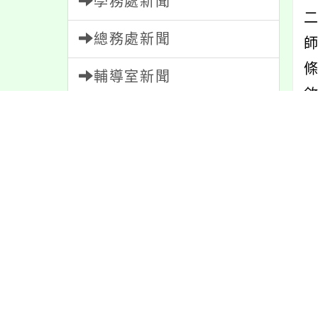
學務處新聞
二
總務處新聞
輔導室新聞
會計室新聞
人事室新聞
家長會新聞
內容標籤
防疫
36
重要
38
內
課程
151
公告
1610