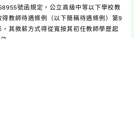
058955號函規定，公立高級中等以下學校教
取得教師待遇條例（以下簡稱待遇條例）第9
形，其敘薪方式得從寬按其初任教師學歷起
改敘。
級敘定方式，並未限定採計職前年資提敘薪級及
學教師離職後，取得較高學歷及得提敘薪級之
高學歷改敘，再依待遇條例第9條規定採計職