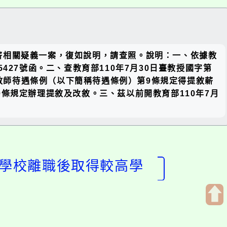
關閉區
薪相關疑義一案，復如說明，請查照。說明：一、依據教
塊
005427號函。二、查教育部110年7月30日臺教授國字第
得教師待遇條例（以下簡稱待遇條例）第9條規定得提敘薪
條規定辦理提敘及改敘。三、茲以前開教育部110年7月
下學校離職後取得較高學
開
啟