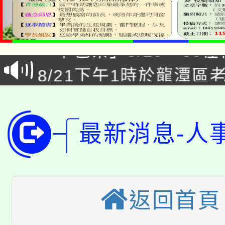
「本色祭」8/29、30
8/21下午1時於龍潭區
場熱烈登場!
YOUNG桃局內行報名
徵才活動。
8月14至27日，桃園
局官網。
最新消息-人
115年桃園市運動會8/1
開!
桃園市低收入戶享有免
田徑場及游泳池舉行。
大園自造教育及科技中心
返回首頁
視費優惠，中低收入戶
大溪自造教育及科技中心
份教師增能研習