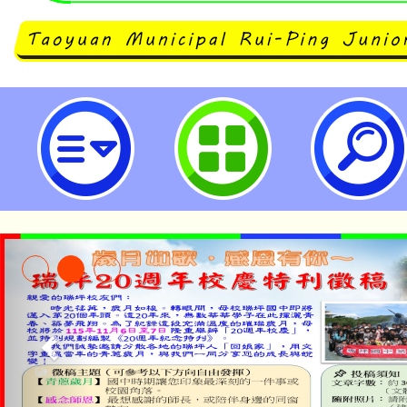
有關教育部113年8月9日臺教授國
1130088988號函生效日疑義-桃
學
淨零綠生活教案入校路