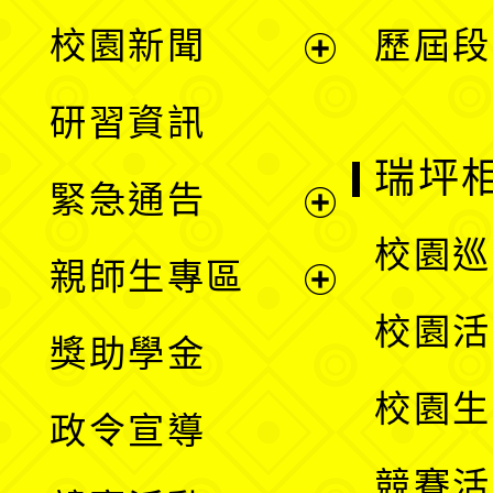
展
校園新聞
歷屆段
開
展
研習資訊
選
開
瑞坪
緊急通告
單
選
展
校園巡
親師生專區
單
開
展
校園活
獎助學金
選
開
校園生
政令宣導
單
選
競賽活