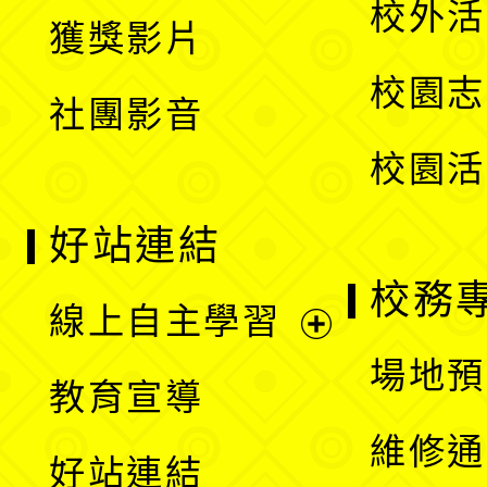
校外活
獲獎影片
單
選
校園志
社團影音
單
校園活
好站連結
校務
線上自主學習
展
場地預
教育宣導
開
維修通
好站連結