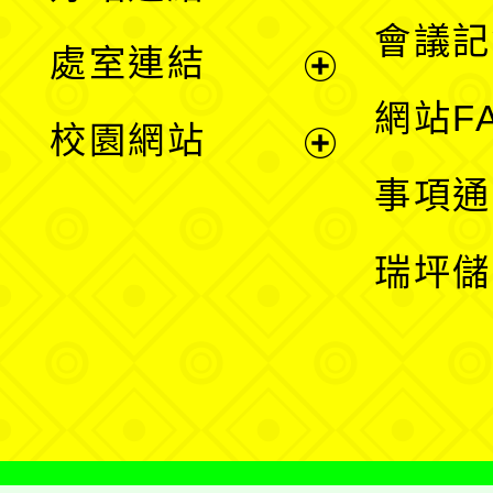
選
會議記
處室連結
單
展
網站F
校園網站
開
展
事項通
選
開
瑞坪儲
單
選
單