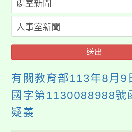
轉知中國文化大學推廣
代理(課)教師甄選結果(
《TA101》溝通分析
程，歡迎學生輔導中心
送出
心理、諮商輔導、社會
系所師生報名參加。
有關教育部113年8月
國字第1130088988
疑義