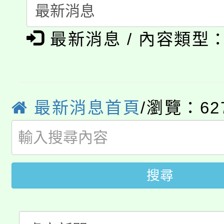
淨零綠生活教案入校路
《TA101》溝通分析
最新消息 / 內容類型
115年食農教育專業人
會
程，歡迎學生輔導中心
學期銜接期間理賠案件
程
心理、諮商輔導、社會
淨零綠領人才培育課程
學籍身 分審查程序及
系所師生報名參加。
最新消息首頁
/瀏覽：62
公告本校115學年度第1
版
「2026金融保險知識
代理(課)教師甄選結果(
桃園市115學年度學生
車」活動
搜尋
公告本校115學年度第
生本土語及新住民語歌
公告本校115學年度第
代理(課)教師甄選結果(