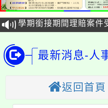
115年食農教育專業人
會
學期銜接期間理賠案件
程
淨零綠領人才培育課程
學籍身 分審查程序及
公告本校115學年度第1
版
最新消息-人
「2026金融保險知識
代理(課)教師甄選結果(
桃園市115學年度學生
車」活動
公告本校115學年度第
生本土語及新住民語歌
返回首頁
公告本校115學年度第
代理(課)教師甄選結果(
轉知中國文化大學推廣
代理(課)教師甄選結果(