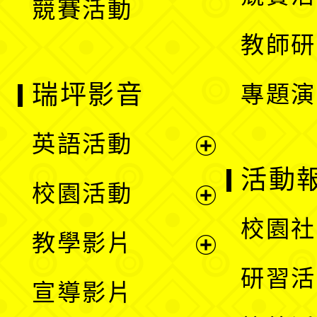
競賽活動
單
教師研
瑞坪影音
專題演
英語活動
展
活動
校園活動
開
展
校園社
教學影片
選
開
展
研習活
宣導影片
單
選
開