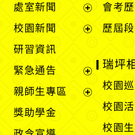
處室新聞
會考歷
展
校園新聞
歷屆段
開
展
研習資訊
選
開
瑞坪
緊急通告
單
選
展
校園巡
親師生專區
單
開
展
校園活
獎助學金
選
開
校園生
政令宣導