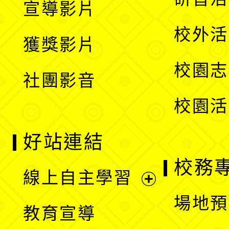
宣導影片
單
選
開
校外活
獲獎影片
單
選
校園志
社團影音
單
校園活
好站連結
校務
線上自主學習
展
場地預
教育宣導