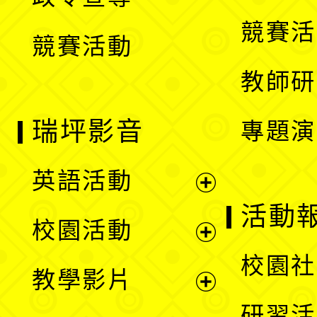
單
選
競賽活
競賽活動
單
教師研
瑞坪影音
專題演
英語活動
展
活動
校園活動
開
展
校園社
教學影片
選
開
展
研習活