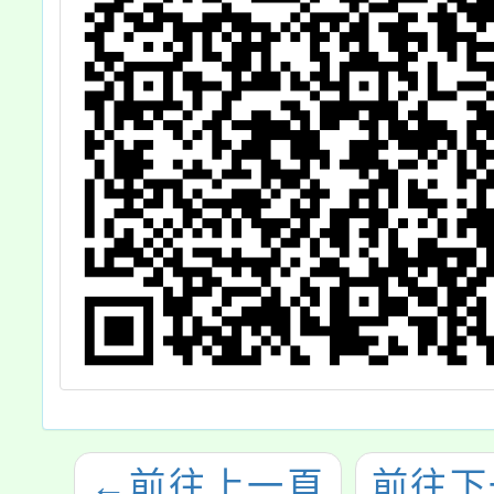
←
前往上一頁
前往下