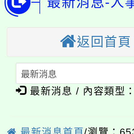
最新消息-人
公告本校115學年度第
代理(課)教師甄選結果(
轉知中國文化大學推廣
代理(課)教師甄選結果(
轉知苗栗縣政府辦理11
《TA101》溝通分析
返回首頁
桃園市115學年度學生
縣市「校園短影音徵選
程，歡迎學生輔導中心
「桃園市補助參觀特色
要點
門員」簡章及活動海報
心理、諮商輔導、社會
淨零綠領人才培育課程
展演活動實施計畫」
踴躍報名參加。
系所師生報名參加。
最新消息 / 內容類型
公告本校115學年度第1
「2026金融保險知識
代理(課)教師甄選結果(
桃園市115學年度學生
車」活動
最新消息首頁
/瀏覽：65