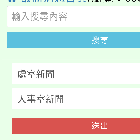
公告本校115學年度第
生本土語及新住民語歌
公告本校115學年度第
代理(課)教師甄選結果(
轉知中國文化大學推廣
代理(課)教師甄選結果(
搜尋
轉知苗栗縣政府辦理11
《TA101》溝通分析
桃園市115學年度學生
縣市「校園短影音徵選
程，歡迎學生輔導中心
「桃園市補助參觀特色
要點
門員」簡章及活動海報
心理、諮商輔導、社會
展演活動實施計畫」
踴躍報名參加。
系所師生報名參加。
送出