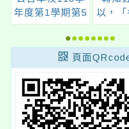
5
以，「各機關職
培訓委
師
務代理應行注意
「公務
事項」業經該部
職務安
以民國114年7月
防護辦
頁面QRcod
3日部銓三字第
條第3
11458440041號
場霸凌
令修正發布
之決定