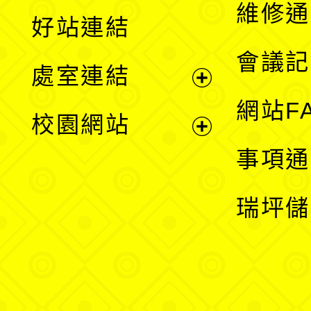
開
維修通
好站連結
選
會議記
處室連結
單
展
網站F
校園網站
開
展
事項通
選
開
瑞坪儲
單
選
單