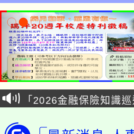
理，不應單以教師記載學生綜合資料
有形式瑕疵或作業疏失，作為審酌
現之唯一憑據-桃園市立瑞坪國民中
淨零綠領人才培育課程
公告本校115學年度第1
「2026金融保險知識
代理(課)教師甄選結果(
桃園市115學年度學生
車」活動
公告本校115學年度第
生本土語及新住民語歌