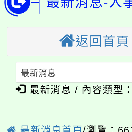
最新消息-人
桃園市低收入戶享有免
田徑場及游泳池舉行。
大園自造教育及科技中心
視費優惠，中低收入戶
大溪自造教育及科技中心
份教師增能研習
半價優惠，詳情可洽有
返回首頁
淨零綠生活教案入校路
份教師研習
者。
115年食農教育專業人
會
「本色祭」8/29、30
程
最新消息 / 內容類型
8/21下午1時於龍潭區
場熱烈登場!
YOUNG桃局內行報名
徵才活動。
8月14至27日，桃園
局官網。
最新消息首頁
/瀏覽：66