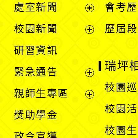
處室新聞
會考歷
展
校園新聞
歷屆段
開
展
研習資訊
選
開
瑞坪
緊急通告
單
選
展
校園巡
親師生專區
單
開
展
校園活
獎助學金
選
開
校園生
政令宣導