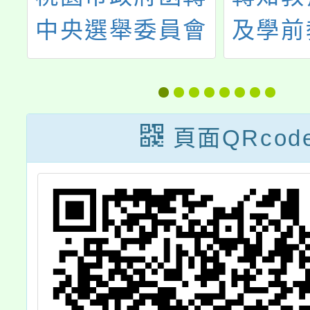
會
及學前教育署函
級學校
6
以，公立學校專
任教師
及
任教師職前曾任
及轉任
員
非營利幼兒園專
休規
頁面QRcod
支
任教師或代理教
支
師年資，得否採
計提敘疑義一案