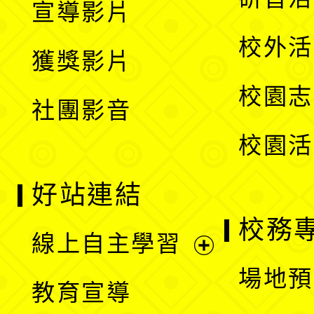
宣導影片
單
選
開
校外活
獲獎影片
單
選
校園志
社團影音
單
校園活
好站連結
校務
線上自主學習
展
場地預
教育宣導