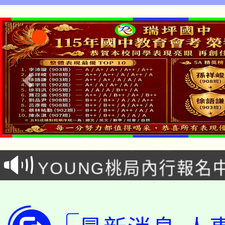
理，不應單以教師記載學生綜合資料
有形式瑕疵或作業疏失，作為審酌
現之唯一憑據-桃園市立瑞坪國民中
「本色祭」8/29、30
8/21下午1時於龍潭區
場熱烈登場!
YOUNG桃局內行報名
徵才活動。
8月14至27日，桃園
局官網。
115年桃園市運動會8/1
開!