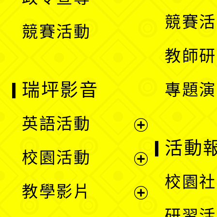
單
選
競賽活
競賽活動
單
教師研
瑞坪影音
專題演
英語活動
展
活動
校園活動
開
展
校園社
教學影片
選
開
展
研習活