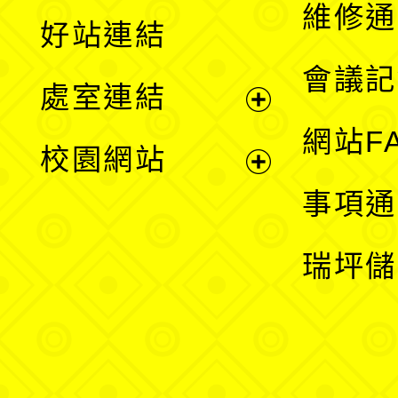
開
維修通
好站連結
選
會議記
處室連結
單
展
網站F
校園網站
開
展
事項通
選
開
瑞坪儲
單
選
單