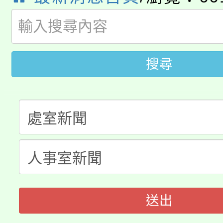
115年桃園市運動會8/1
開!
桃園市低收入戶享有免
田徑場及游泳池舉行。
大園自造教育及科技中心
視費優惠，中低收入戶
搜尋
大溪自造教育及科技中心
份教師增能研習
半價優惠，詳情可洽有
淨零綠生活教案入校路
份教師研習
者。
115年食農教育專業人
會
程
送出