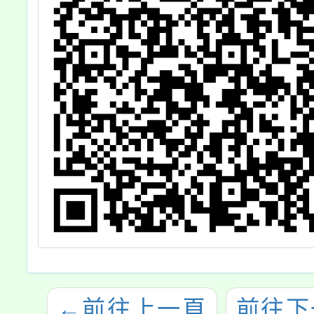
←
前往上一頁
前往下