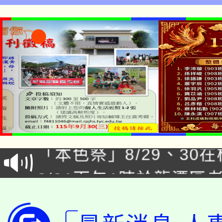
公告本校115學年度第1
「本色祭」8/29、30
代理(課)教師甄選結果
8/21下午1時於龍潭區
場熱烈登場!
告(尚有缺額)
YOUNG桃局內行報名
徵才活動。
8月14至27日，桃園