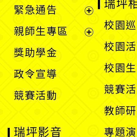
瑞坪
緊急通告
單
選
展
校園巡
親師生專區
單
開
展
校園活
獎助學金
選
開
校園生
政令宣導
單
選
競賽活
競賽活動
單
教師研
瑞坪影音
專題演