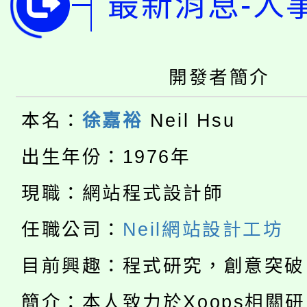
最新消息-人
局官網。
115年桃園市運動會8/1
開!
桃園市低收入戶享有免
田徑場及游泳池舉行。
開發者簡介
大園自造教育及科技中心
視費優惠，中低收入戶
本名：
徐嘉裕
Neil Hsu
大溪自造教育及科技中心
份教師增能研習
半價優惠，詳情可洽有
出生年份：1976年
淨零綠生活教案入校路
份教師研習
者。
現職：網站程式設計師
公告本校115學年度第1
會
任職公司：
Neil網站設計工坊
「本色祭」8/29、30
代理(課)教師甄選結果
目前興趣：程式研究，創意突破
8/21下午1時於龍潭區
場熱烈登場!
告(尚有缺額)
簡介：本人致力於Xoops相關