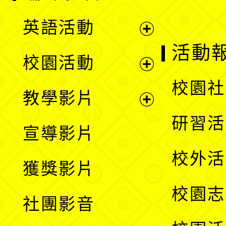
英語活動
展
活動
校園活動
開
展
校園社
教學影片
選
開
展
研習活
宣導影片
單
選
開
校外活
獲獎影片
單
選
校園志
社團影音
單