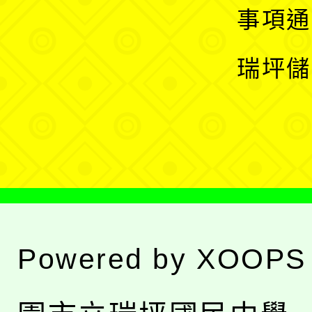
開
展
事項通
選
開
瑞坪儲
單
選
單
Powered by
XOOPS