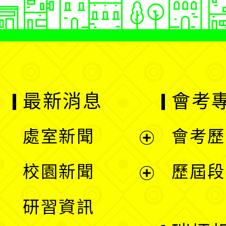
最新消息
會考
處室新聞
會考歷
展
校園新聞
歷屆段
開
展
研習資訊
選
開