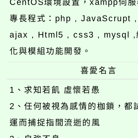
CentOS環境設置，xampp伺
專長程式：php , JavaScrupt , 
ajax , Html5 , css3 , mysq
化與模組功能開發。
喜愛名言
1、求知若飢 虛懷若愚
2、任何被視為感情的枷鎖，都
運而捕捉指間流逝的風