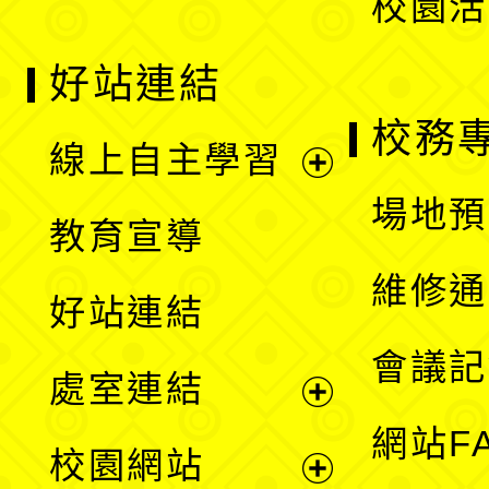
校園活
好站連結
校務
線上自主學習
展
場地預
教育宣導
開
維修通
好站連結
選
會議記
處室連結
單
展
網站F
校園網站