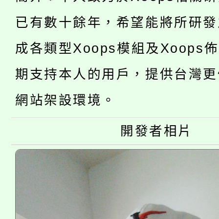
YOUNG桃局內行報名
徵才活動。
已有數十餘年，希望能將所研發
8月14至27日，桃園
局官網。
115年桃園市運動會8/1
成各類型Xoops模組及Xoops
開!
桃園市低收入戶享有免
期支持本人的用戶，提供台灣更
田徑場及游泳池舉行。
大園自造教育及科技中心
視費優惠，中低收入戶
網站架設環境。
大溪自造教育及科技中心
份教師增能研習
半價優惠，詳情可洽有
開發者相片
淨零綠生活教案入校路
份教師研習
者。
會