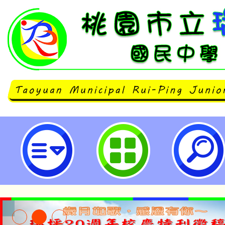
本府教育局函以，有關各機關因公
國後提送出國報告一案-桃園市立瑞