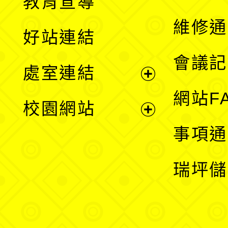
教育宣導
開
維修通
好站連結
選
會議記
處室連結
單
展
網站F
校園網站
開
展
事項通
選
開
瑞坪儲
單
選
單