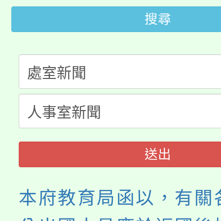
轉知中國文化大學推廣
代理(課)教師甄選結果(
搜尋
轉知苗栗縣政府辦理11
《TA101》溝通分析
桃園市115學年度學生
縣市「校園短影音徵選
程，歡迎學生輔導中心
「桃園市補助參觀特色
要點
門員」簡章及活動海報
心理、諮商輔導、社會
展演活動實施計畫」
踴躍報名參加。
系所師生報名參加。
送出
本府教育局函以，有關