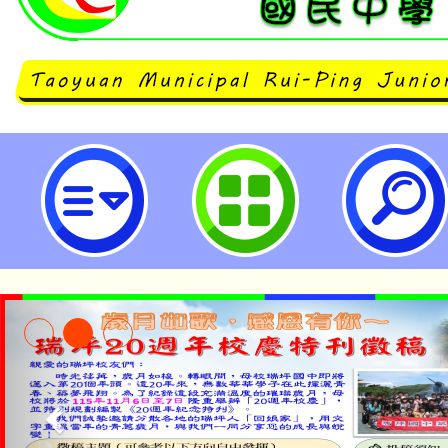
本府教育局函轉「教師待遇條例」第
款規定解釋令1份-桃園市立瑞坪國