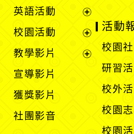
英語活動
展
活動
校園活動
開
展
校園社
教學影片
選
開
展
研習活
宣導影片
單
選
開
校外活
獲獎影片
單
選
校園志
社團影音
單
校園活