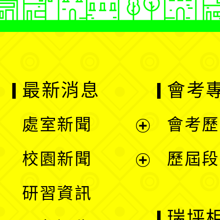
最新消息
會考
處室新聞
會考歷
展
校園新聞
歷屆段
開
展
研習資訊
選
開
瑞坪