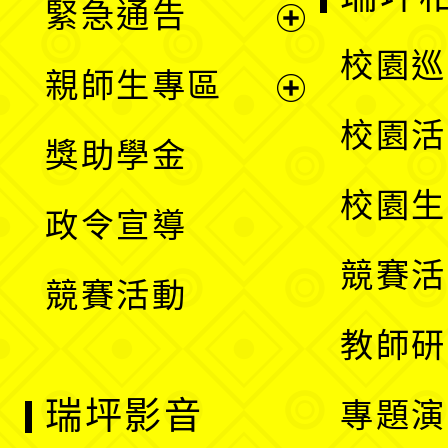
緊急通告
單
選
展
校園巡
親師生專區
單
開
展
校園活
獎助學金
選
開
校園生
政令宣導
單
選
競賽活
競賽活動
單
教師研
瑞坪影音
專題演