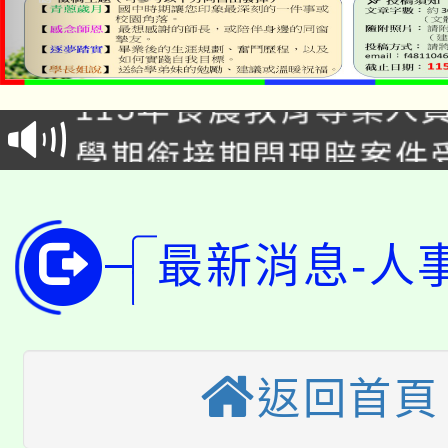
淨零綠生活教案入校路
115年食農教育專業人
會
學期銜接期間理賠案件
程
淨零綠領人才培育課程
學籍身 分審查程序及
公告本校115學年度第1
版
最新消息-人
「2026金融保險知識
代理(課)教師甄選結果(
桃園市115學年度學生
車」活動
公告本校115學年度第
返回首頁
生本土語及新住民語歌
公告本校115學年度第