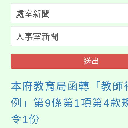
生本土語及新住民語歌
公告本校115學年度第
代理(課)教師甄選結果(
轉知中國文化大學推廣
代理(課)教師甄選結果(
《TA101》溝通分析
程，歡迎學生輔導中心
送出
心理、諮商輔導、社會
本府教育局函轉「教師
系所師生報名參加。
例」第9條第1項第4款
令1份