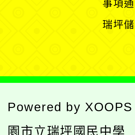
展
事項通
選
開
瑞坪儲
單
選
單
Powered by
XOOPS
園市立瑞坪國民中學