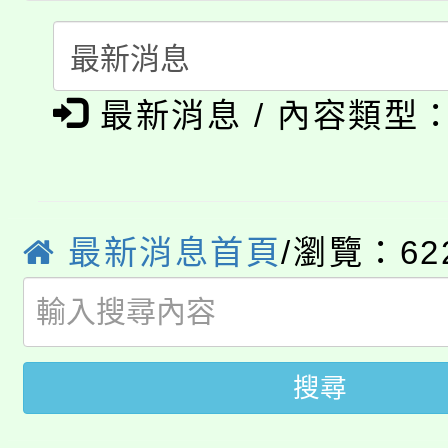
代理(課)教師甄選結果(
轉知中國文化大學推廣
代理(課)教師甄選結果(
淨零綠生活教案入校路
《TA101》溝通分析
最新消息 / 內容類型
115年食農教育專業人
會
程，歡迎學生輔導中心
學期銜接期間理賠案件
程
心理、諮商輔導、社會
淨零綠領人才培育課程
學籍身 分審查程序及
最新消息首頁
/瀏覽：62
系所師生報名參加。
公告本校115學年度第1
版
「2026金融保險知識
代理(課)教師甄選結果(
搜尋
桃園市115學年度學生
車」活動
公告本校115學年度第