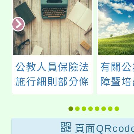
公教人員保險法
有關公
廣
施行細則部分條
障暨培
」
文修正案，業經
（下稱
說
考試院會同行政
製作1
院於民國112年8
人員
頁面QRcod