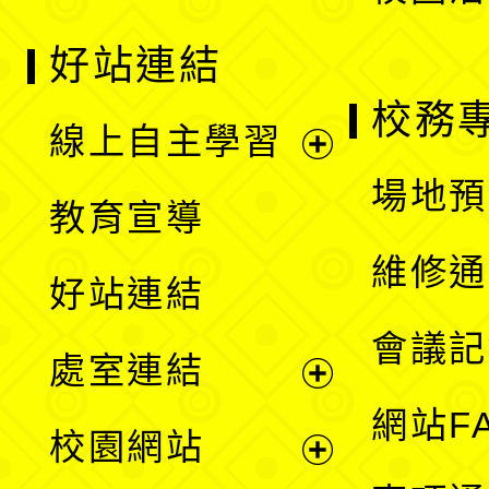
好站連結
校務
線上自主學習
展
場地預
教育宣導
開
維修通
好站連結
選
會議記
處室連結
單
展
網站F
校園網站
開