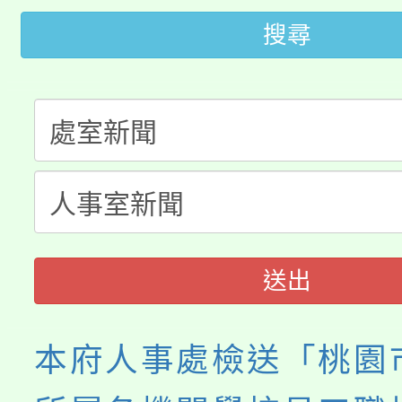
大園自造教育及科技中心
視費優惠，中低收入戶
搜尋
大溪自造教育及科技中心
份教師增能研習
半價優惠，詳情可洽有
淨零綠生活教案入校路
份教師研習
者。
115年食農教育專業人
會
程
送出
本府人事處檢送「桃園