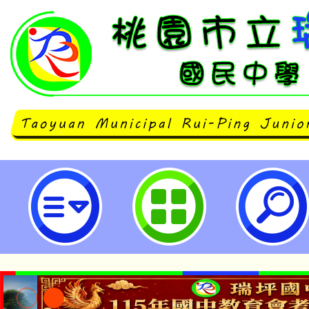
本府人事處檢送「桃園市政府及所
工職場霸凌申訴案件處理程序自主
善職場幸福GO，職場霸凌共say N
件處理流程圖」各1份-桃園市立瑞