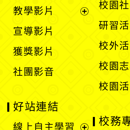
展
校園社
教學影片
選
開
展
研習活
宣導影片
單
選
開
校外活
獲獎影片
單
選
校園志
社團影音
單
校園活
好站連結
校務
線上自主學習