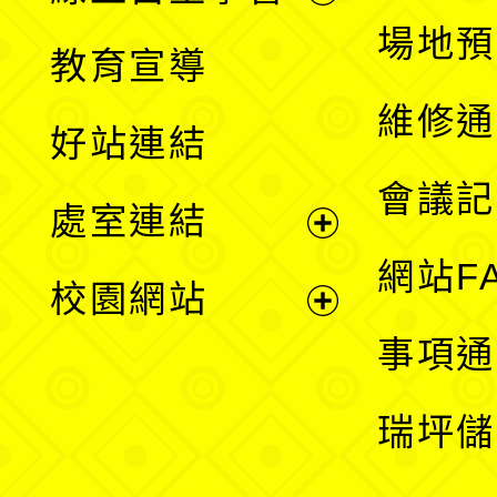
展
場地預
教育宣導
開
維修通
好站連結
選
會議記
處室連結
單
展
網站F
校園網站
開
展
事項通
選
開
瑞坪儲
單
選