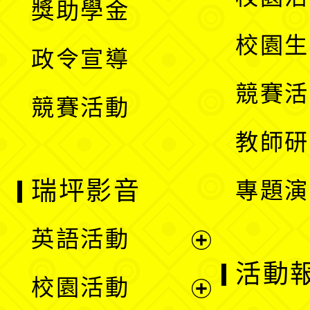
獎助學金
選
開
校園生
政令宣導
單
選
競賽活
競賽活動
單
教師研
瑞坪影音
專題演
英語活動
展
活動
校園活動
開