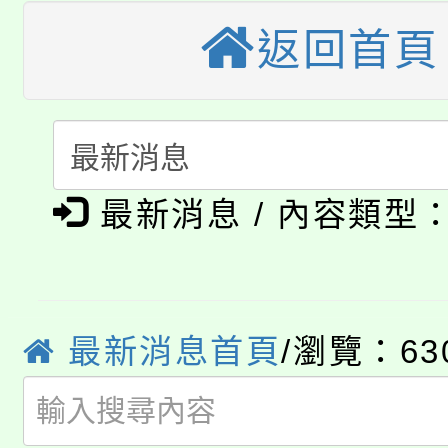
大溪自造教育及科技中心
份教師增能研習
半價優惠，詳情可洽有
返回首頁
淨零綠生活教案入校路
份教師研習
者。
115年食農教育專業人
會
「本色祭」8/29、30
程
最新消息 / 內容類型
8/21下午1時於龍潭區
場熱烈登場!
YOUNG桃局內行報名
徵才活動。
8月14至27日，桃園
局官網。
最新消息首頁
/瀏覽：63
115年桃園市運動會8/1
開!
桃園市低收入戶享有免
田徑場及游泳池舉行。