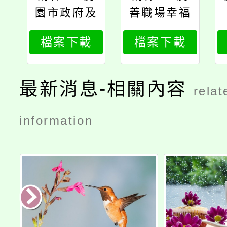
園市政府及
善職場幸福
所屬各機關
go，職場霸
檔案下載
檔案下載
學校員工職
凌共sayno
場霸凌申訴
職場霸凌案
案件處理程
件處理流程
最新消息-相關內容
relat
序自主檢核
圖
表
information