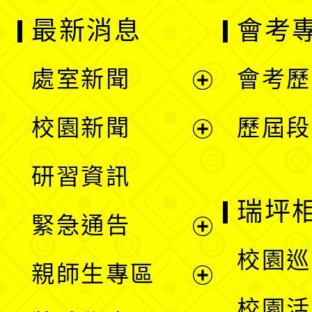
最新消息
會考
處室新聞
會考歷
展
校園新聞
歷屆段
開
展
研習資訊
選
開
瑞坪
緊急通告
單
選
展
校園巡
親師生專區
單
開
展
校園活