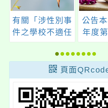
事
公告本校112學
轉知教
任
年度第1學期第
及學前
蒐
16~18次本土語
釋「高
利
教學支援工作人
下學校
經
員甄選簡章（1
不續聘
頁面QRcod
民
次公告分次招
遣辦法
日
考）
適
字