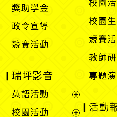
展
校園活
獎助學金
選
開
校園生
政令宣導
單
選
競賽活
競賽活動
單
教師研
瑞坪影音
專題演
英語活動
展
活動
校園活動