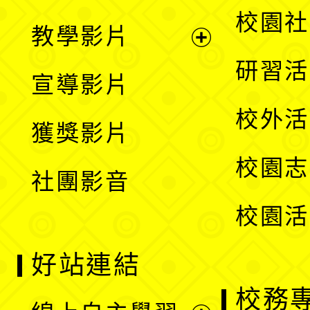
開
展
校園社
教學影片
選
開
展
研習活
宣導影片
單
選
開
校外活
獲獎影片
單
選
校園志
社團影音
單
校園活
好站連結
校務