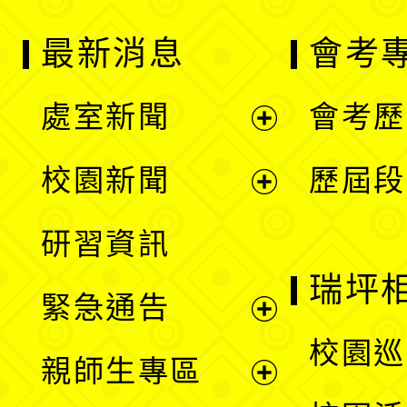
最新消息
會考
處室新聞
會考歷
展
校園新聞
歷屆段
開
展
研習資訊
選
開
瑞坪
緊急通告
單
選
展
校園巡
親師生專區
單
開