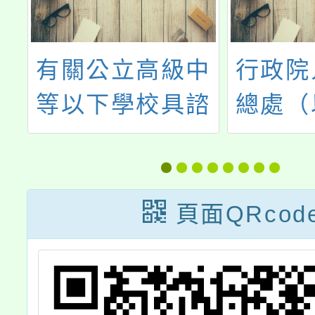
中
行政院人事行政
轉知教
諮
總處（以下簡稱
「公立
之
人事總處）書函
以下學
否
以，「工作場所
績考核
執
性騷擾調查專業
1條、
頁面QRcod
業
人士培訓及專業
業經教
登
人才庫建置要
華民國1
點」業經勞動部
21日