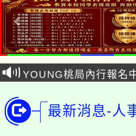
「本色祭」8/29、30
8/21下午1時於龍潭區
場熱烈登場!
YOUNG桃局內行報名
徵才活動。
8月14至27日，桃園
局官網。
115年桃園市運動會8/1
開!
最新消息-人
桃園市低收入戶享有免
田徑場及游泳池舉行。
大園自造教育及科技中心
視費優惠，中低收入戶