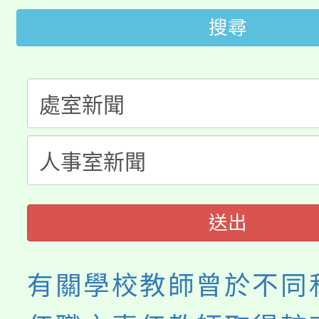
大園自造教育及科技中心
視費優惠，中低收入戶
搜尋
大溪自造教育及科技中心
份教師增能研習
半價優惠，詳情可洽有
淨零綠生活教案入校路
份教師研習
者。
115年食農教育專業人
會
程
送出
有關學校教師曾於不同