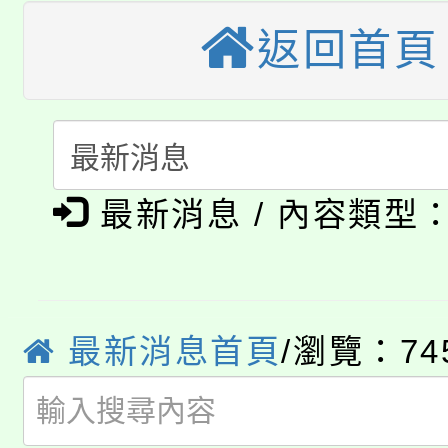
大溪自造教育及科技中心
份教師增能研習
半價優惠，詳情可洽有
返回首頁
淨零綠生活教案入校路
份教師研習
者。
115年食農教育專業人
會
「本色祭」8/29、30
程
最新消息 / 內容類型
8/21下午1時於龍潭區
場熱烈登場!
YOUNG桃局內行報名
徵才活動。
8月14至27日，桃園
局官網。
最新消息首頁
/瀏覽：74
115年桃園市運動會8/1
開!
桃園市低收入戶享有免
田徑場及游泳池舉行。