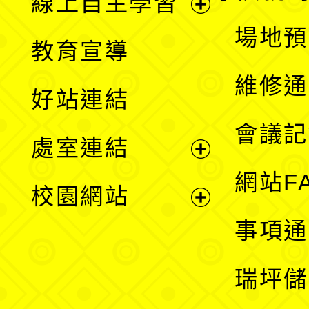
線上自主學習
展
場地預
教育宣導
開
維修通
好站連結
選
會議記
處室連結
單
展
網站F
校園網站
開
展
事項通
選
開
瑞坪儲
單
選