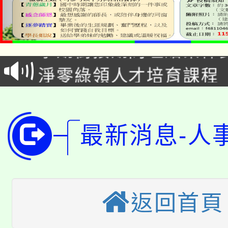
115年食農教育專業人
學期銜接期間理賠案件
程
淨零綠領人才培育課程
學籍身 分審查程序及
公告本校115學年度第1
版
「2026金融保險知識
代理(課)教師甄選結果(
最新消息-人
桃園市115學年度學生
車」活動
公告本校115學年度第
生本土語及新住民語歌
公告本校115學年度第
代理(課)教師甄選結果(
返回首頁
轉知中國文化大學推廣
代理(課)教師甄選結果(