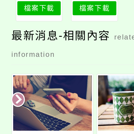
央及地方各
檔案下載
檔案下載
機關（構）
性騷擾案件
申訴處理作
最新消息-相關內容
relat
業流程指引
information