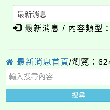
轉知苗栗縣政府辦理11
《TA101》溝通分析
115年食農教育專業人
縣市「校園短影音徵選
程，歡迎學生輔導中心
最新消息 / 內容類型
學期銜接期間理賠案件
程
門員」簡章及活動海報
心理、諮商輔導、社會
淨零綠領人才培育課程
學籍身 分審查程序及
踴躍報名參加。
系所師生報名參加。
公告本校115學年度第1
版
最新消息首頁
/瀏覽：62
「2026金融保險知識
代理(課)教師甄選結果(
桃園市115學年度學生
車」活動
公告本校115學年度第
生本土語及新住民語歌
搜尋
公告本校115學年度第
代理(課)教師甄選結果(