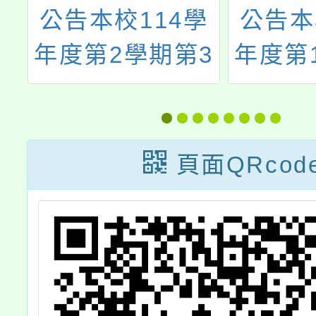
學
公告本校114學
有關行
3
年度第1學期第2
行政總
選
次代理教師甄選
簡稱人
結果
書函轉
正「性
頁面QRcod
等法
則」，
正為「
工作