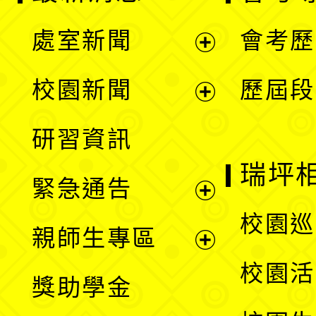
處室新聞
會考歷
展
校園新聞
歷屆段
開
展
研習資訊
選
開
瑞坪
緊急通告
單
選
展
校園巡
親師生專區
單
開
展
校園活
獎助學金
選
開