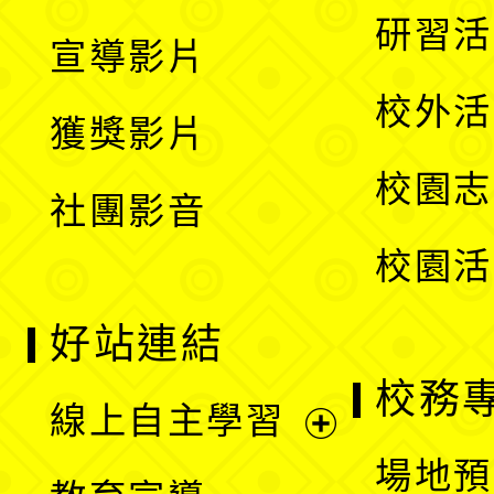
選
開
展
研習活
宣導影片
單
選
開
校外活
獲獎影片
單
選
校園志
社團影音
單
校園活
好站連結
校務
線上自主學習
展
場地預