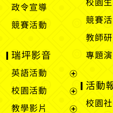
校園生
政令宣導
單
選
競賽活
競賽活動
單
教師研
瑞坪影音
專題演
英語活動
展
活動
校園活動
開
展
校園社
教學影片