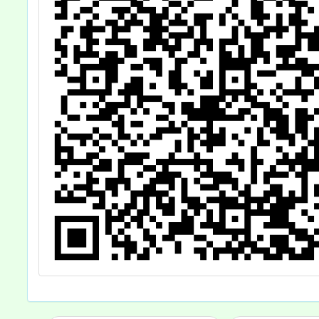
則」，
113年
令修