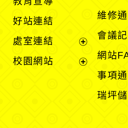
教育宣導
開
維修通
好站連結
選
會議記
處室連結
單
展
網站F
校園網站
開
展
事項通
選
開
瑞坪儲
單
選
單