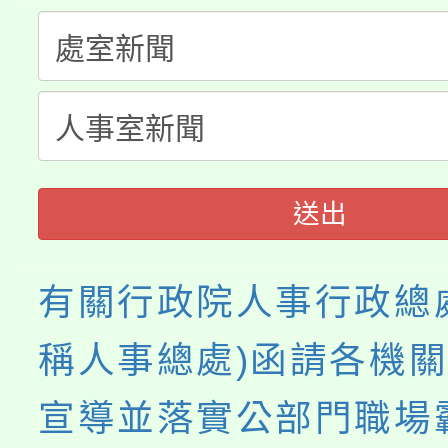
轉知中國文化大學推廣
代理(課)教師甄選結果(
轉知苗栗縣政府辦理11
《TA101》溝通分析
縣市「校園短影音徵選
程，歡迎學生輔導中心
門員」簡章及活動海報
心理、諮商輔導、社會
送出
踴躍報名參加。
系所師生報名參加。
有關行政院人事行政總
稱人事總處)函請各機關
宣導並落實公部門職場