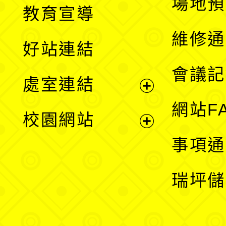
展
場地預
教育宣導
開
維修通
好站連結
選
會議記
處室連結
單
展
網站F
校園網站
開
展
事項通
選
開
瑞坪儲
單
選