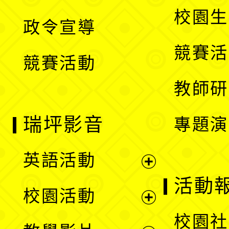
選
開
校園生
政令宣導
單
選
競賽活
競賽活動
單
教師研
瑞坪影音
專題演
英語活動
展
活動
校園活動
開
展
校園社