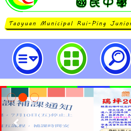
neilrpjhstyc網站設計者：徐嘉裕 N