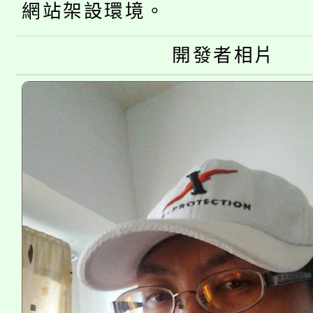
公告本校115學年度第
網站架設環境。
生本土語及新住民語歌
公告本校115學年度第
代理(課)教師甄選結果(
開發者相片
轉知中國文化大學推廣
代理(課)教師甄選結果(
《TA101》溝通分析
程，歡迎學生輔導中心
心理、諮商輔導、社會
系所師生報名參加。