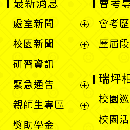
最新消息
會考
處室新聞
會考歷
展
校園新聞
歷屆段
開
展
研習資訊
選
開
瑞坪
緊急通告
單
選
展
校園巡
親師生專區
單
開
展
校園活
獎助學金