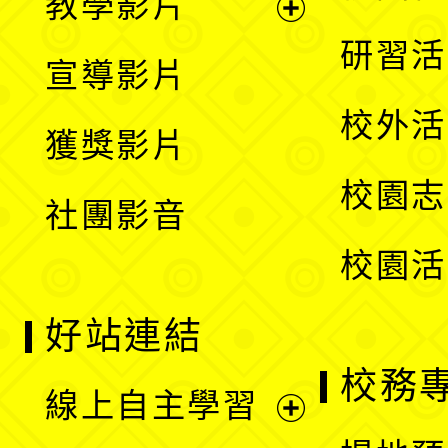
教學影片
選
開
展
研習活
宣導影片
單
選
開
校外活
獲獎影片
單
選
校園志
社團影音
單
校園活
好站連結
校務
線上自主學習