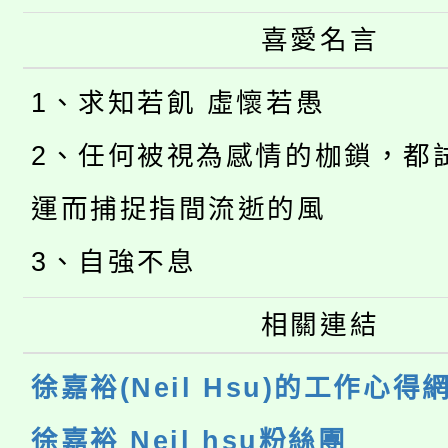
喜愛名言
1、求知若飢 虛懷若愚
2、任何被視為感情的枷鎖，都
運而捕捉指間流逝的風
3、自強不息
相關連結
徐嘉裕(Neil Hsu)的工作心得
徐嘉裕 Neil hsu粉絲團