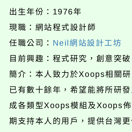
公告本校115學年度第
代理(課)教師甄選結果(
出生年份：1976年
轉知中國文化大學推廣
代理(課)教師甄選結果(
現職：網站程式設計師
淨零綠生活教案入校路
《TA101》溝通分析
任職公司：
Neil網站設計工坊
115年食農教育專業人
會
程，歡迎學生輔導中心
目前興趣：程式研究，創意突破
學期銜接期間理賠案件
程
心理、諮商輔導、社會
簡介：本人致力於Xoops相關
淨零綠領人才培育課程
學籍身 分審查程序及
系所師生報名參加。
已有數十餘年，希望能將所研發
公告本校115學年度第1
版
成各類型Xoops模組及Xoops
「2026金融保險知識
代理(課)教師甄選結果(
桃園市115學年度學生
期支持本人的用戶，提供台灣更
車」活動