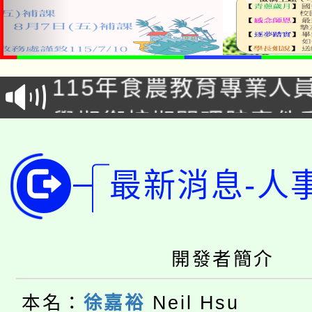
淨零綠生活教案入校路
115年食農教育專業人
會
學期銜接期間理賠案件
程
淨零綠領人才培育課程
學籍身 分審查程序及
最新消息-人
公告本校115學年度第1
版
「2026金融保險知識
代理(課)教師甄選結果(
桃園市115學年度學生
車」活動
開發者簡介
公告本校115學年度第
生本土語及新住民語歌
本名：
徐嘉裕
Neil Hsu