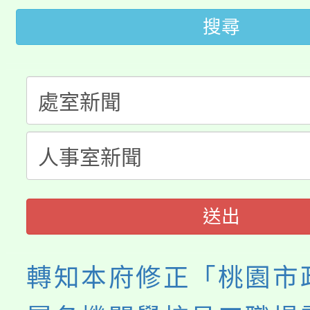
開!
搜尋
桃園市低收入戶享有免
田徑場及游泳池舉行。
大園自造教育及科技中心
視費優惠，中低收入戶
大溪自造教育及科技中心
份教師增能研習
半價優惠，詳情可洽有
淨零綠生活教案入校路
份教師研習
者。
會
送出
轉知本府修正「桃園市