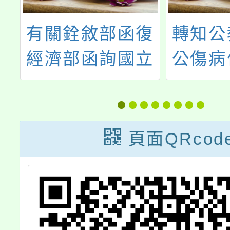
保
有關銓敘部函復
轉知公
會
經濟部函詢國立
公傷病
）
大學兼任行政職
補助補
務
務教師得否兼任
並自11
國營事業獨立董
22
頁面QRcod
及
事疑義一案