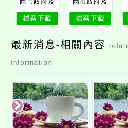
園市政府及
園市政府及
所屬各機關
所屬各機關
檔案下載
檔案下載
學校員工職
學校員工職
場霸凌防治
場霸凌防治
與申訴作業
與申訴作業
最新消息-相關內容
relat
注意事項第
注意事項部
2點、第3
分規定修正
information
點、第6
對照表
點、第7
點、第10
點、第11點
修正規定