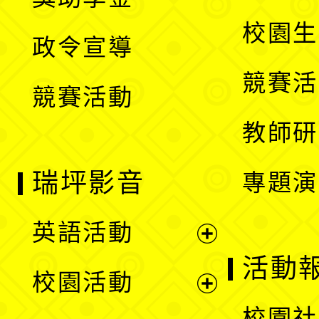
選
開
校園生
政令宣導
單
選
競賽活
競賽活動
單
教師研
瑞坪影音
專題演
英語活動
展
活動
校園活動
開
展
校園社