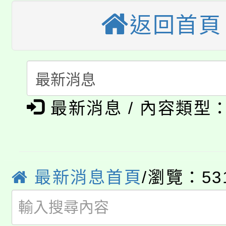
田徑場及游泳池舉行。
返回首頁
大園自造教育及科技中心
視費優惠，中低收入戶
大溪自造教育及科技中心
份教師增能研習
半價優惠，詳情可洽有
淨零綠生活教案入校路
份教師研習
者。
公告本校115學年度第1
會
最新消息 / 內容類型
「本色祭」8/29、30
代理(課)教師甄選結果
8/21下午1時於龍潭區
場熱烈登場!
告(尚有缺額)
YOUNG桃局內行報名
最新消息首頁
/瀏覽：53
徵才活動。
8月14至27日，桃園
局官網。
115年桃園市運動會8/1