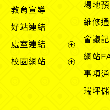
展
場地預
教育宣導
開
維修通
好站連結
選
會議記
處室連結
單
展
網站F
校園網站
開
展
事項通
選
開
瑞坪儲
單
選