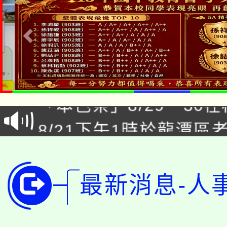
公告本校115學年度第1
「本色祭」8/29、30
代理(課)教師甄選結果
8/21下午1時於龍潭區
場熱烈登場!
告(尚有缺額)
YOUNG桃局內行報名
徵才活動。
8月14至27日，桃園
局官網。
最新消息-人
115年桃園市運動會8/1
開!
桃園市低收入戶享有免