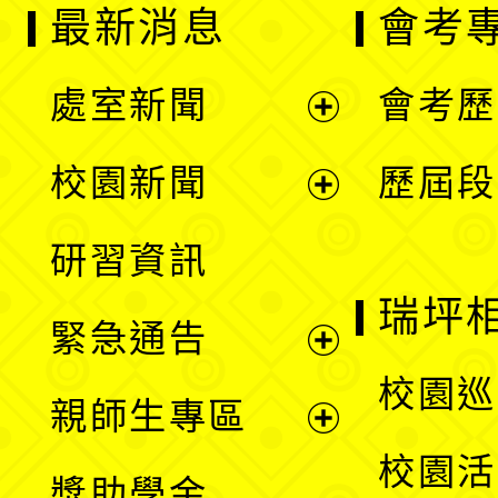
最新消息
會考
處室新聞
會考歷
展
校園新聞
歷屆段
開
展
研習資訊
選
開
瑞坪
緊急通告
單
選
展
校園巡
親師生專區
單
開
展
校園活
獎助學金