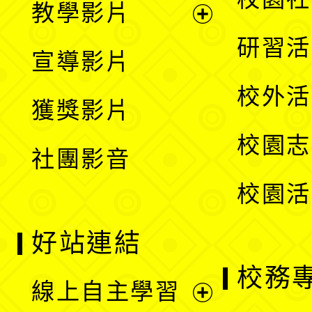
教學影片
選
開
展
研習活
宣導影片
單
選
開
校外活
獲獎影片
單
選
校園志
社團影音
單
校園活
好站連結
校務
線上自主學習