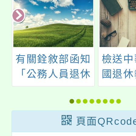
相
有關銓敘部函知
檢送中
職
「公務人員退休
國退休
申
資遣撫卹法」第
招募
定
45條第4項所定
遺族領有定期性
頁面QRcod
給付，不得擇領