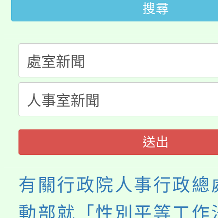
搜尋
桃園市115學年度學生
縣市「校園短影音徵選
程，歡迎學生輔導中心
「桃園市補助參觀特色
要點
門員」簡章及活動海報
心理、諮商輔導、社會
115年度「教育部表揚
展演活動實施計畫」
踴躍報名參加。
系所師生報名參加。
「2026 ART TAIPE
義教育推展貢獻獎」
博覽會」之「藝術教育
送出
有關行政院人事行政總
動部就「性別平等工作