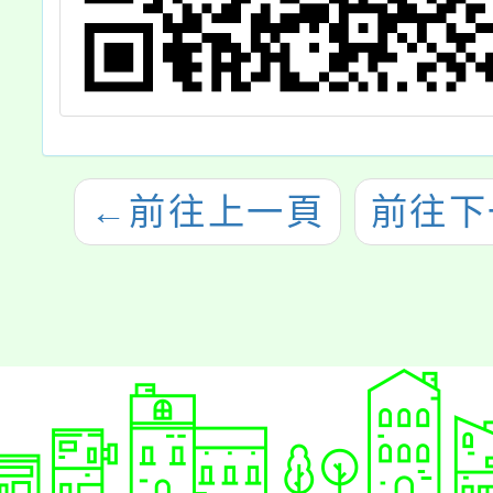
←
前往上一頁
前往下