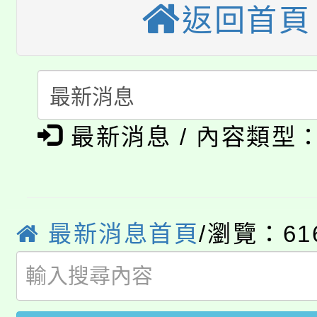
返回首頁
「桃園市補助參觀特色
要點
門員」簡章及活動海報
心理、諮商輔導、社會
115年度「教育部表揚
展演活動實施計畫」
踴躍報名參加。
系所師生報名參加。
「2026 ART TAIPE
義教育推展貢獻獎」
「2026金融保險知識
博覽會」之「藝術教育
最新消息 / 內容類型
桃園市115學年度學生
車」活動
公告本校115學年度第
生本土語及新住民語歌
最新消息首頁
/瀏覽：61
公告本校115學年度第
代理(課)教師甄選結果(
轉知中國文化大學推廣
代理(課)教師甄選結果(
轉知苗栗縣政府辦理11
《TA101》溝通分析