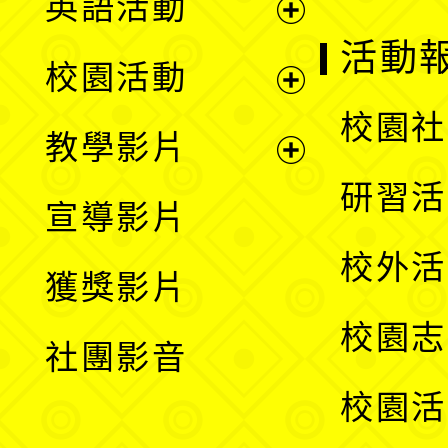
英語活動
展
活動
校園活動
開
展
校園社
教學影片
選
開
展
研習活
宣導影片
單
選
開
校外活
獲獎影片
單
選
校園志
社團影音
單
校園活