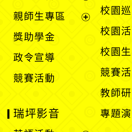
選
展
校園巡
親師生專區
單
開
展
校園活
獎助學金
選
開
校園生
政令宣導
單
選
競賽活
競賽活動
單
教師研
瑞坪影音
專題演