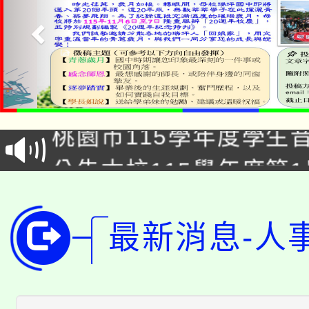
「2026金融保險知識
桃園市115學年度學生
車」活動
公告本校115學年度第
生本土語及新住民語歌
公告本校115學年度第
代理(課)教師甄選結果(
轉知中國文化大學推廣
最新消息-人
代理(課)教師甄選結果(
轉知苗栗縣政府辦理11
《TA101》溝通分析
桃園市115學年度學生
縣市「校園短影音徵選
程，歡迎學生輔導中心