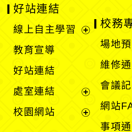
好站連結
校務
線上自主學習
展
場地預
教育宣導
開
維修通
好站連結
選
會議記
處室連結
單
展
網站F
校園網站
開
展
事項通