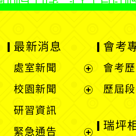
最新消息
會考
處室新聞
會考歷
展
校園新聞
歷屆段
開
展
研習資訊
選
開
瑞坪
緊急通告
單