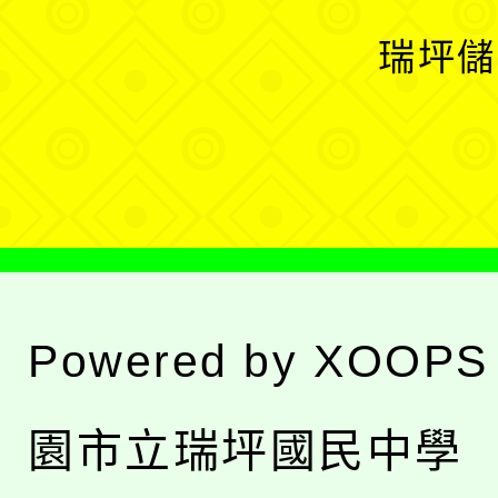
選
開
瑞坪儲
單
選
單
Powered by
XOOPS
園市立瑞坪國民中學