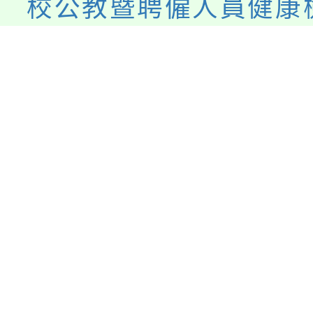
校公教暨聘僱人員健康
標準表」名稱為「桃園
所屬機關學校員工健康
標準表」及項次四、五
114年1月1日生效
發佈者：人事主任
發佈時間：2025-02-11