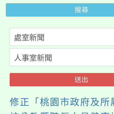
桃園市低收入戶享有免
田徑場及游泳池舉行。
搜尋
大園自造教育及科技中心
視費優惠，中低收入戶
大溪自造教育及科技中心
份教師增能研習
半價優惠，詳情可洽有
淨零綠生活教案入校路
份教師研習
者。
115年食農教育專業人
會
程
送出
修正「桃園市政府及所