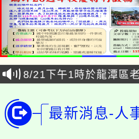
「本色祭」8/29、30
8/21下午1時於龍潭區
場熱烈登場!
YOUNG桃局內行報名
徵才活動。
8月14至27日，桃園
局官網。
最新消息-人
115年桃園市運動會8/1
開!
桃園市低收入戶享有免
田徑場及游泳池舉行。