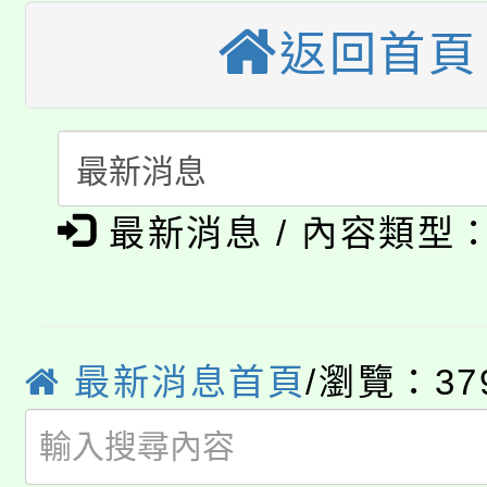
大園自造教育及科技中心
視費優惠，中低收入戶
返回首頁
大溪自造教育及科技中心
份教師增能研習
半價優惠，詳情可洽有
淨零綠生活教案入校路
份教師研習
者。
115年食農教育專業人
會
最新消息 / 內容類型
「本色祭」8/29、30
程
8/21下午1時於龍潭區
場熱烈登場!
YOUNG桃局內行報名
徵才活動。
最新消息首頁
/瀏覽：37
8月14至27日，桃園
局官網。
115年桃園市運動會8/1
開!