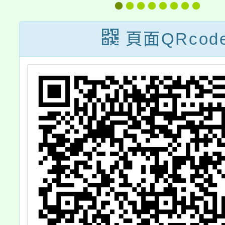
次
校公務人員陞任
資遣辦
）
評分標準表」第
條、第
頁面QRcod
五點，並自114
62條
年10月16日生效
表、第
58條、
正條文
誤表