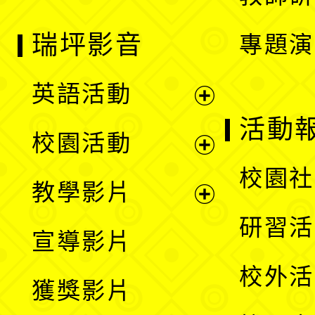
瑞坪影音
專題演
英語活動
展
活動
校園活動
開
展
校園社
教學影片
選
開
展
研習活
宣導影片
單
選
開
校外活
獲獎影片
單
選