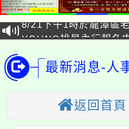
「本色祭」8/29、30
8/21下午1時於龍潭區
場熱烈登場!
YOUNG桃局內行報名
徵才活動。
8月14至27日，桃園
局官網。
115年桃園市運動會8/1
最新消息-人
開!
桃園市低收入戶享有免
田徑場及游泳池舉行。
大園自造教育及科技中心
視費優惠，中低收入戶
返回首頁
大溪自造教育及科技中心
份教師增能研習
半價優惠，詳情可洽有
淨零綠生活教案入校路
份教師研習
者。