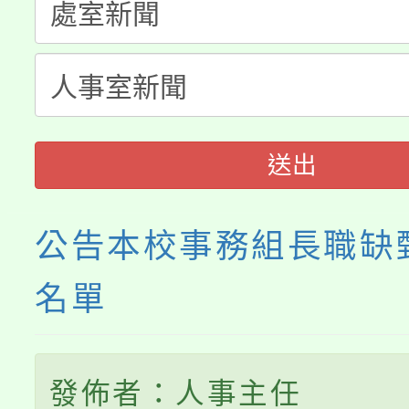
淨零綠生活教案入校路
份教師研習
者。
115年食農教育專業人
會
程
送出
公告本校事務組長職缺
名單
發佈者：人事主任