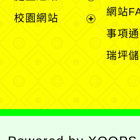
展
網站F
校園網站
開
展
事項通
選
開
瑞坪儲
單
選
單