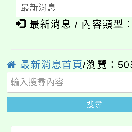
115年食農教育專業人
會
「本色祭」8/29、30
程
最新消息 / 內容類型
8/21下午1時於龍潭區
場熱烈登場!
YOUNG桃局內行報名
徵才活動。
最新消息首頁
/瀏覽：50
8月14至27日，桃園
局官網。
115年桃園市運動會8/1
開!
桃園市低收入戶享有免
田徑場及游泳池舉行。
搜尋
大園自造教育及科技中心
視費優惠，中低收入戶
大溪自造教育及科技中心
份教師增能研習
半價優惠，詳情可洽有