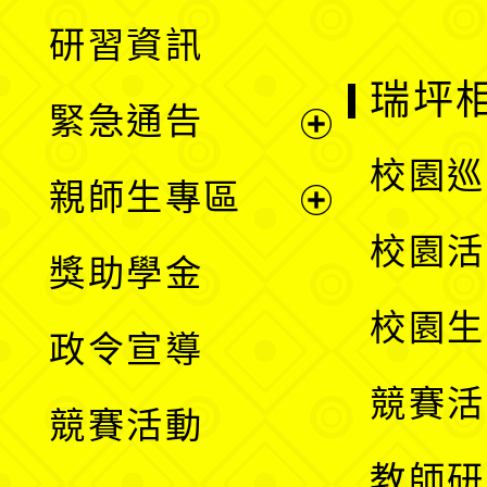
開
展
研習資訊
選
開
瑞坪
緊急通告
單
選
展
校園巡
親師生專區
單
開
展
校園活
獎助學金
選
開
校園生
政令宣導
單
選
競賽活
競賽活動
單
教師研