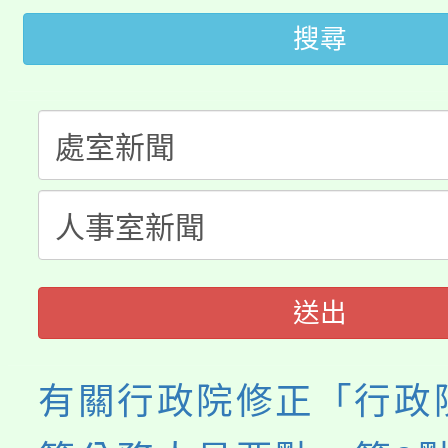
桃園市低收入戶享有免
田徑場及游泳池舉行。
搜尋
大園自造教育及科技中心
視費優惠，中低收入戶
大溪自造教育及科技中心
份教師增能研習
半價優惠，詳情可洽有
淨零綠生活教案入校路
份教師研習
者。
115年食農教育專業人
會
程
送出
有關行政院修正「行政