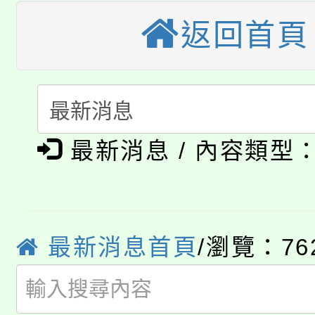
大園自造教育及科技中心
視費優惠，中低收入戶
返回首頁
大溪自造教育及科技中心
份教師增能研習
半價優惠，詳情可洽有
淨零綠生活教案入校路
份教師研習
者。
115年食農教育專業人
會
「本色祭」8/29、30
程
最新消息 / 內容類型
8/21下午1時於龍潭區
場熱烈登場!
YOUNG桃局內行報名
徵才活動。
8月14至27日，桃園
最新消息首頁
/瀏覽：76
局官網。
115年桃園市運動會8/1
開!