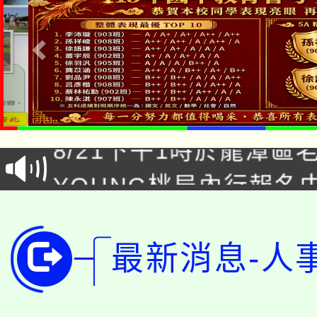
「本色祭」8/29、30
8/21下午1時於龍潭區
場熱烈登場!
YOUNG桃局內行報名
徵才活動。
8月14至27日，桃園
局官網。
115年桃園市運動會8/1
開!
最新消息-人
桃園市低收入戶享有免
田徑場及游泳池舉行。