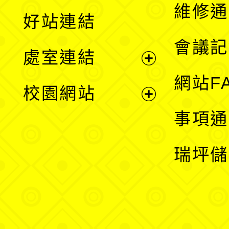
開
維修通
好站連結
選
會議記
處室連結
單
展
網站F
校園網站
開
展
事項通
選
開
瑞坪儲
單
選
單