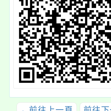
←
前往上一頁
前往下