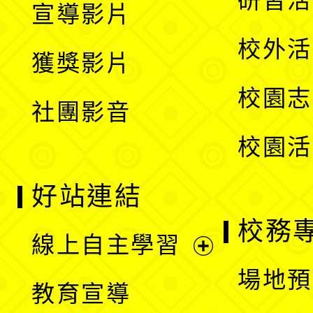
研習活
宣導影片
單
選
開
校外活
獲獎影片
單
選
校園志
社團影音
單
校園活
好站連結
校務
線上自主學習
展
場地預
教育宣導