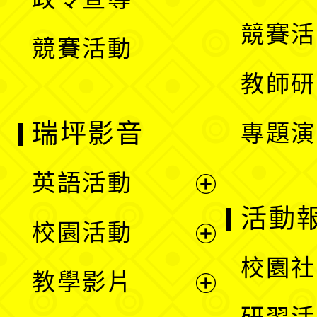
單
選
競賽活
競賽活動
單
教師研
瑞坪影音
專題演
英語活動
展
活動
校園活動
開
展
校園社
教學影片
選
開
展