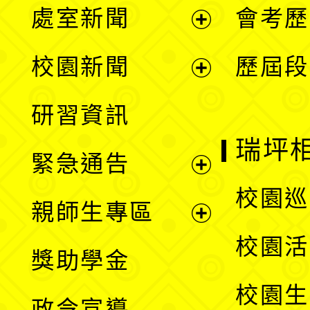
處室新聞
會考歷
展
校園新聞
歷屆段
開
展
研習資訊
選
開
瑞坪
緊急通告
單
選
展
校園巡
親師生專區
單
開
展
校園活
獎助學金
選
開
校園生
政令宣導