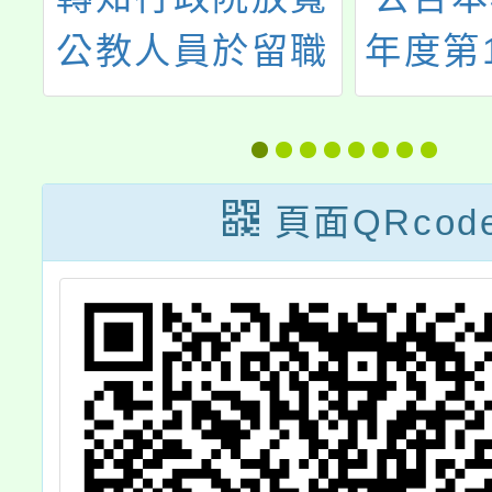
公教人員於留職
年度第
行
停薪期間得申請
次本土
曆
生育、喪葬補助
援工作
規定，並自113
頁面QRcod
年8月22日生效
一案