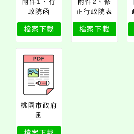
附件1、行
附件2、修
政院函
正行政院表
揚模範公務
檔案下載
檔案下載
人員要點第
9點、第10
點
桃園市政府
函
檔案下載