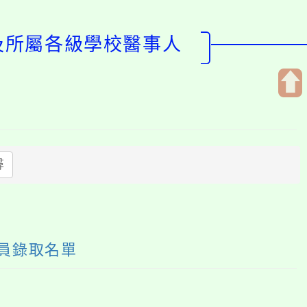
局及所屬各級學校醫事人
開
啟
上
方
尋
區
塊
員錄取名單