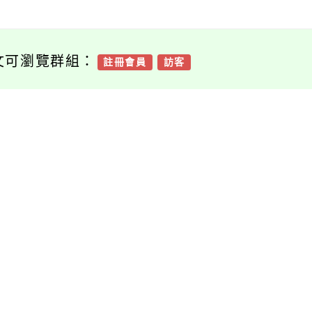
文可瀏覽群組：
註冊會員
訪客
新消息-相關內容
related information
有關「行政院所屬各
檢送高級中等以下學
機關學校辦理員工子
校教師解聘不續聘停