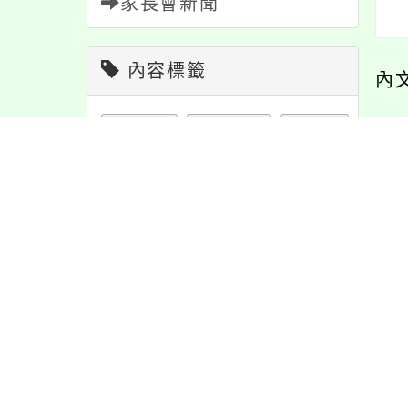
家長會新聞
內容標籤
內
教學
38
課程
151
特色
6
最
資訊
337
宣導
274
報名
1151
公告
1610
防疫
36
節日
10
緊急
2
重要
38
活動
1171
學習
109
注意
180
114年9月18日修
有關銓敘部函復經濟
發布之公務人員請
部函詢國立大學兼任