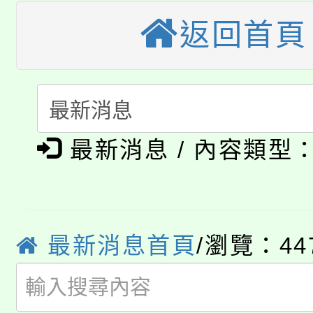
桃園市115學年度學生
縣市「校園短影音徵選
返回首頁
程，歡迎學生輔導中心
「桃園市補助參觀特色
要點
門員」簡章及活動海報
心理、諮商輔導、社會
115年度「教育部表揚
展演活動實施計畫」
踴躍報名參加。
系所師生報名參加。
公告本校115學年度第1
義教育推展貢獻獎」
最新消息 / 內容類型
「2026金融保險知識
代理(課)教師甄選結果(
桃園市115學年度學生
車」活動
公告本校115學年度第
生本土語及新住民語歌
最新消息首頁
/瀏覽：44
公告本校115學年度第
代理(課)教師甄選結果(
轉知中國文化大學推廣
代理(課)教師甄選結果(