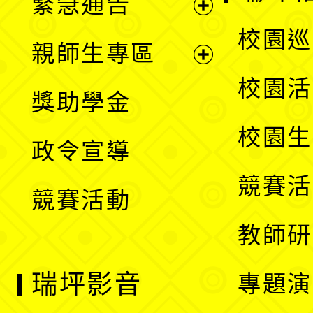
緊急通告
單
選
展
校園巡
親師生專區
單
開
展
校園活
獎助學金
選
開
校園生
政令宣導
單
選
競賽活
競賽活動
單
教師研
瑞坪影音
專題演