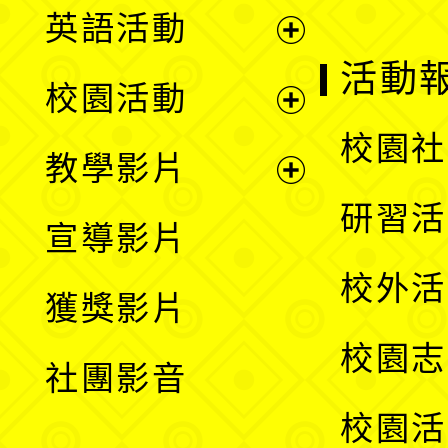
英語活動
展
活動
校園活動
開
展
校園社
教學影片
選
開
展
研習活
宣導影片
單
選
開
校外活
獲獎影片
單
選
校園志
社團影音
單
校園活