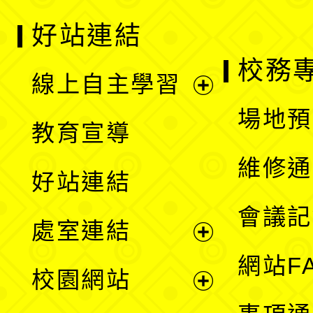
好站連結
校務
線上自主學習
展
場地預
教育宣導
開
維修通
好站連結
選
會議記
處室連結
單
展
網站F
校園網站
開
展