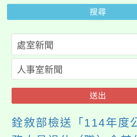
轉知苗栗縣政府辦理11
《TA101》溝通分析
搜尋
桃園市115學年度學生
縣市「校園短影音徵選
程，歡迎學生輔導中心
「桃園市補助參觀特色
要點
門員」簡章及活動海報
心理、諮商輔導、社會
115年度「教育部表揚
展演活動實施計畫」
踴躍報名參加。
系所師生報名參加。
義教育推展貢獻獎」
送出
銓敘部檢送「114年度