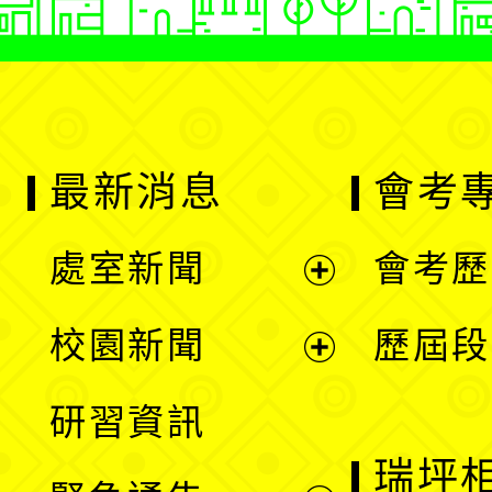
最新消息
會考
處室新聞
會考歷
展
校園新聞
歷屆段
開
展
研習資訊
選
開
瑞坪