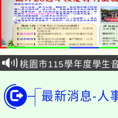
公告本校115學年度第1
「2026金融保險知識
代理(課)教師甄選結果(
桃園市115學年度學生
車」活動
公告本校115學年度第
生本土語及新住民語歌
公告本校115學年度第
代理(課)教師甄選結果(
最新消息-人
轉知中國文化大學推廣
代理(課)教師甄選結果(
轉知苗栗縣政府辦理11
《TA101》溝通分析