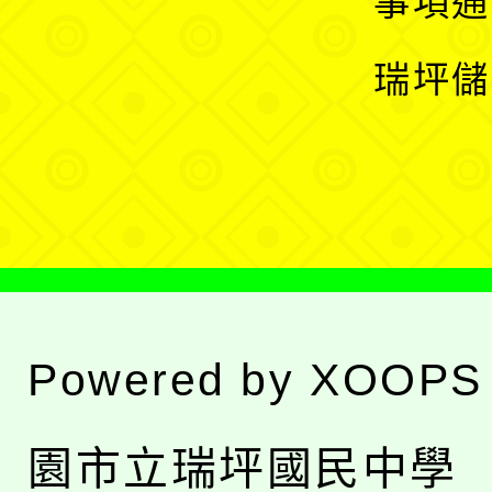
事項通
選
開
瑞坪儲
單
選
單
Powered by
XOOPS
園市立瑞坪國民中學