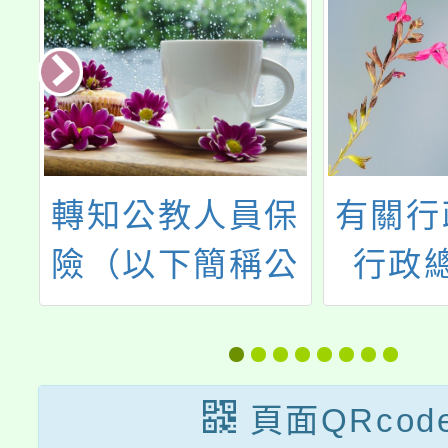
保
有關行政院人事
行政院
公
行政總處修正
總處書
「友善家庭-公教
准許定
院
員工福利服務措
人士在
行
施推動方案」名
籍者，
頁面QRcod