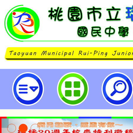
銓敘部檢送「114年度公（政）務
金其他現金給與補償金每一基數發給
桃園市立瑞坪國民中學