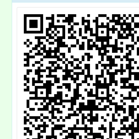
1
稱為「友善職場-
政院及
精
公教員工福利服
關學校
務措施推動方
進用
案」，並自114
點」第
年10月13日生效
規定