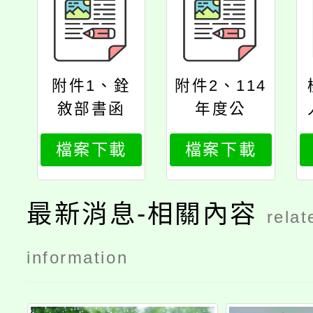
附件1、銓
附件2、114
敘部書函
年度公
（政）務人
檔案下載
檔案下載
員退休
（職）金其
他現金給與
最新消息-相關內容
relat
補償金每一
基數發給數
information
額對照表