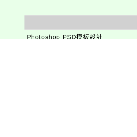
Photoshop PSD模板設計
Xoops佈景/網站/設計開發
Xoops模組功能開發
CentOS環境設置，xampp伺服器建
專長程式：php , JavaScrupt , JQu
1、求知若飢 虛懷若愚
2、任何被視為感情的枷鎖，都試著
3、自強不息