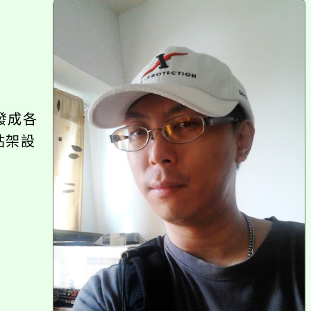
上
方
區
塊
發成各
站架設