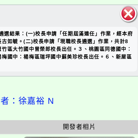
關閉區
遴選結果：(一)校長申請「任期屆滿連任」作業，經本府
塊
古如毓。(二)校長申請「現職校長遴選」作業，共計8
蘆竹區大竹國中曾榮郎校長出任。３、桃園區同德國中：
楊梅國中：楊梅區瑞坪國中蘇美珍校長出任。６、新屋區
設計者：徐嘉裕 N
開發者相片
開
啟