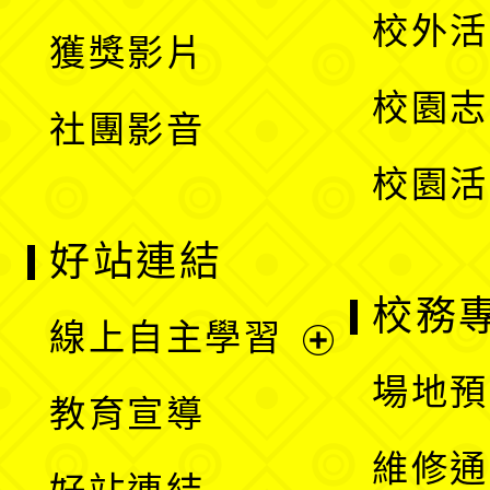
開
校外活
獲獎影片
單
選
校園志
社團影音
單
校園活
好站連結
校務
線上自主學習
展
場地預
教育宣導
開
維修通