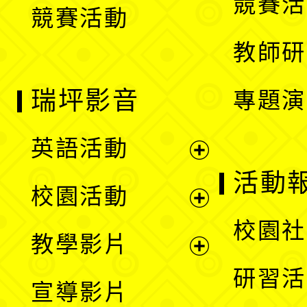
競賽活
競賽活動
單
教師研
瑞坪影音
專題演
英語活動
展
活動
校園活動
開
展
校園社
教學影片
選
開
展
研習活
宣導影片
單
選