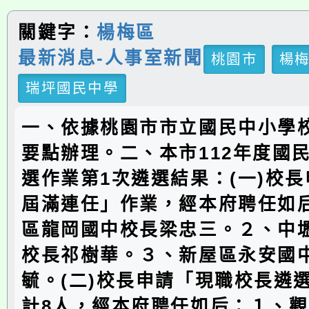
關鍵字：
楊梅區
最新消息-人事室新聞
桃園市
楊
瑞坪國民中學
一、依據桃園市市立國民中小學
要點辦理。二、本市112年度國
選作業第1次遴選結果：(一)校
屆滿連任」作業，經本府聘任如
區龍岡國中校長梁忠三。２、中
校長祁樹華。３、新屋區永安國
毓。(二)校長申請「現職校長遴
計8人，經本府聘任如后：１、