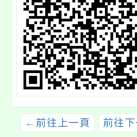
←
前往上一頁
前往下