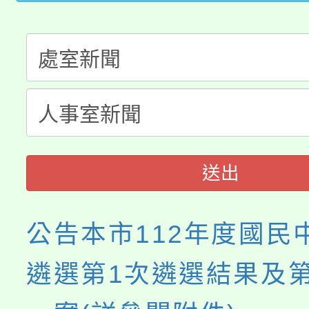
大溪自造教育及科技中心
份教師增能研習
半價優惠，詳情可洽有
淨零綠生活教案入校路
份教師研習
者。
115年食農教育專業人
會
程
送出
公告本市112年度國民
遴選第1次遴選結果及