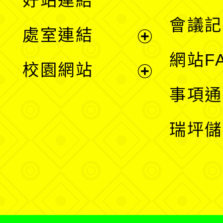
好站連結
選
會議記
處室連結
單
展
網站F
校園網站
開
展
事項通
選
開
瑞坪儲
單
選
單