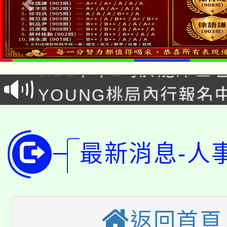
「本色祭」8/29、30
8/21下午1時於龍潭區
場熱烈登場!
YOUNG桃局內行報名
徵才活動。
8月14至27日，桃園
局官網。
115年桃園市運動會8/1
開!
最新消息-人
桃園市低收入戶享有免
田徑場及游泳池舉行。
大園自造教育及科技中心
視費優惠，中低收入戶
大溪自造教育及科技中心
份教師增能研習
返回首頁
半價優惠，詳情可洽有