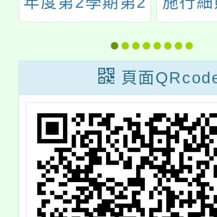
第2
施行細則部分條
審委
）教
文修正案，業經
簡稱
果
考試院會同行政
議
院於民國112年8
聘、
頁面QRcod
月9日發布，並
案件
自112年7月1日
人陳
施行
之相