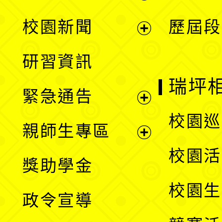
展
校園新聞
歷屆段
開
展
研習資訊
選
開
瑞坪
緊急通告
單
選
展
校園巡
親師生專區
單
開
展
校園活
獎助學金
選
開
校園生
政令宣導
單
選