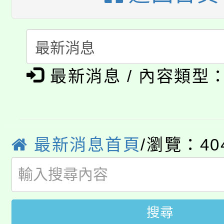
淨零綠生活教案入校路
份教師研習
者。
115年食農教育專業人
會
「本色祭」8/29、30
程
最新消息 / 內容類型
8/21下午1時於龍潭區
場熱烈登場!
YOUNG桃局內行報名
徵才活動。
8月14至27日，桃園
局官網。
最新消息首頁
/瀏覽：40
115年桃園市運動會8/1
開!
桃園市低收入戶享有免
田徑場及游泳池舉行。
大園自造教育及科技中心
搜尋
視費優惠，中低收入戶