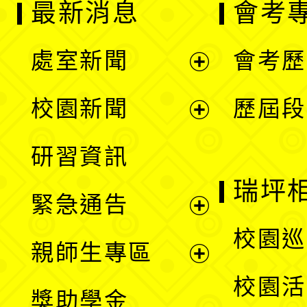
最新消息
會考
處室新聞
會考歷
展
校園新聞
歷屆段
開
展
研習資訊
選
開
瑞坪
緊急通告
單
選
展
校園巡
親師生專區
單
開
展
校園活
獎助學金