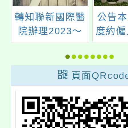
際醫
公告本校114年
轉知
～
度約僱人員（學
修正
康
務創新人力）第
學校
教健
三次甄選簡章
教育
表」
頁面QRcod
1份，
2