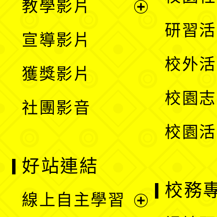
教學影片
選
開
展
研習活
宣導影片
單
選
開
校外活
獲獎影片
單
選
校園志
社團影音
單
校園活
好站連結
校務
線上自主學習