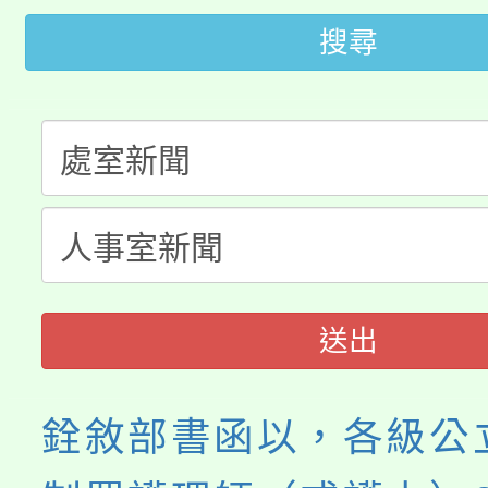
大園自造教育及科技中心
搜尋
視費優惠，中低收入戶
大溪自造教育及科技中心
份教師增能研習
半價優惠，詳情可洽有
淨零綠生活教案入校路
份教師研習
者。
115年食農教育專業人
會
程
送出
銓敘部書函以，各級公