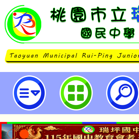
銓敘部書函以，各級公立學校編制
士）2人，現職人員僅1人請假未達
務出缺情形，得否依各機關職務代
第5點規定約聘或約僱人員辦理其
案-桃園市立瑞坪國民中學