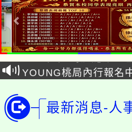
「本色祭」8/29、30
8/21下午1時於龍潭區
場熱烈登場!
YOUNG桃局內行報名
徵才活動。
8月14至27日，桃園
局官網。
115年桃園市運動會8/1
開!
最新消息-人
桃園市低收入戶享有免
田徑場及游泳池舉行。
大園自造教育及科技中心
視費優惠，中低收入戶