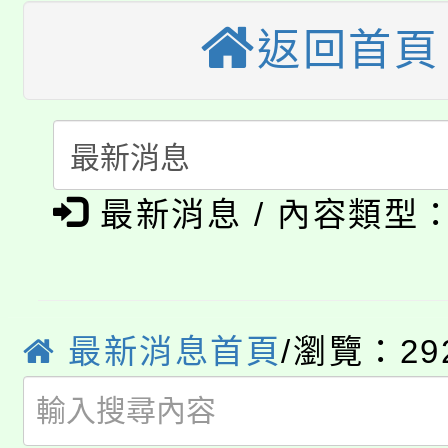
大溪自造教育及科技中心
份教師增能研習
返回首頁
半價優惠，詳情可洽有
淨零綠生活教案入校路
份教師研習
者。
115年食農教育專業人
會
「本色祭」8/29、30
程
最新消息 / 內容類型
8/21下午1時於龍潭區
場熱烈登場!
YOUNG桃局內行報名
徵才活動。
8月14至27日，桃園
局官網。
最新消息首頁
/瀏覽：29
115年桃園市運動會8/1
開!
桃園市低收入戶享有免
田徑場及游泳池舉行。