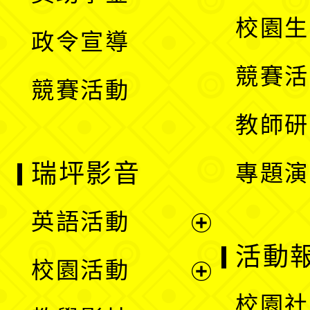
選
開
校園生
政令宣導
單
選
競賽活
競賽活動
單
教師研
瑞坪影音
專題演
英語活動
展
活動
校園活動
開
展
校園社