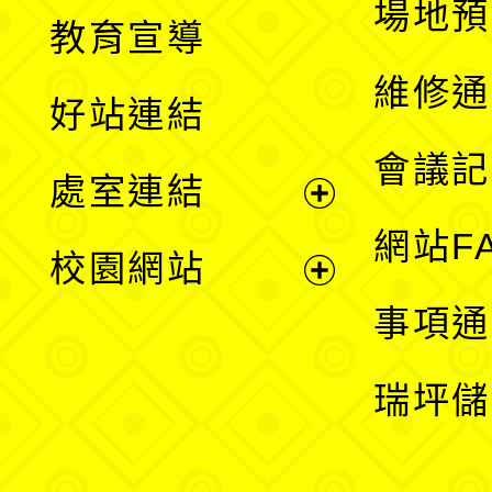
展
場地預
教育宣導
開
維修通
好站連結
選
會議記
處室連結
單
展
網站F
校園網站
開
展
事項通
選
開
瑞坪儲
單
選