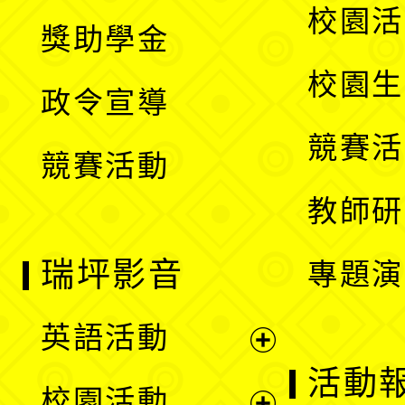
開
展
校園活
獎助學金
選
開
校園生
政令宣導
單
選
競賽活
競賽活動
單
教師研
瑞坪影音
專題演
英語活動
展
活動
校園活動