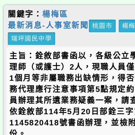
關鍵字：
楊梅區
最新消息-人事室新聞
桃園市
楊
瑞坪國民中學
主旨：銓敘部書函以，各級公立
理師（或護士）2人，現職人員僅
1個月等非屬職務出缺情形，得
務代理應行注意事項第5點規定
員辦理其所遺業務疑義一案，請
依銓敘部114年5月20日部銓三
1145820418號書函辦理，並檢
份。