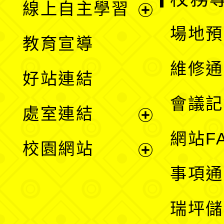
線上自主學習
展
場地預
教育宣導
開
維修通
好站連結
選
會議記
處室連結
單
展
網站F
校園網站
開
展
事項通
選
開
瑞坪儲
單