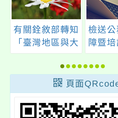
知
檢送公務人員保
修正「
大
障暨培訓委員會
府及所
係
製作之「公務人
校公教
設
員執行職務安全
員健康
指
及衛生防護辦法
標準表
頁面QRcod
證
問答集」1份
「桃園
所屬機