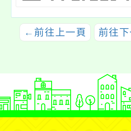
←
前往上一頁
前往下