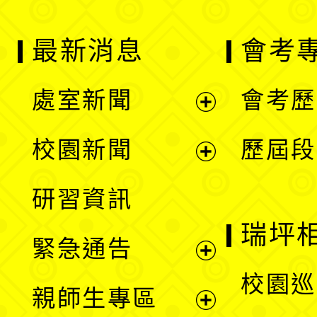
最新消息
會考
處室新聞
會考歷
展
校園新聞
歷屆段
開
展
研習資訊
選
開
瑞坪
緊急通告
單
選
展
校園巡
親師生專區
單