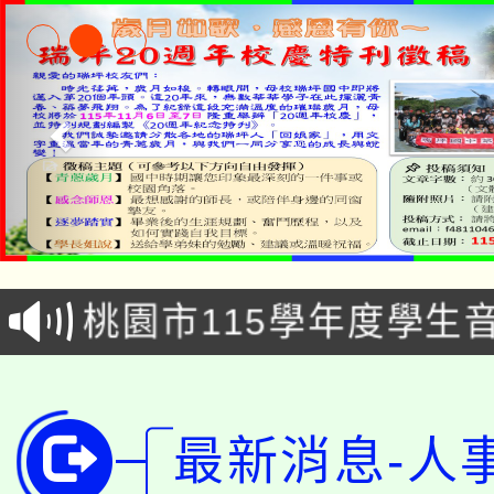
案-桃園市立瑞坪國民中學
公告本校115學年度第1
「2026金融保險知識
代理(課)教師甄選結果(
桃園市115學年度學生
車」活動
公告本校115學年度第
生本土語及新住民語歌
公告本校115學年度第
代理(課)教師甄選結果(
最新消息-人
轉知中國文化大學推廣
代理(課)教師甄選結果(