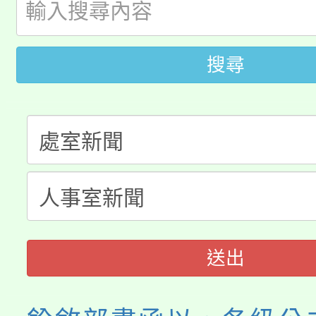
轉知中國文化大學推廣
代理(課)教師甄選結果(
轉知苗栗縣政府辦理11
《TA101》溝通分析
搜尋
桃園市115學年度學生
縣市「校園短影音徵選
程，歡迎學生輔導中心
「桃園市補助參觀特色
要點
門員」簡章及活動海報
心理、諮商輔導、社會
115年度「教育部表揚
展演活動實施計畫」
踴躍報名參加。
系所師生報名參加。
義教育推展貢獻獎」
送出