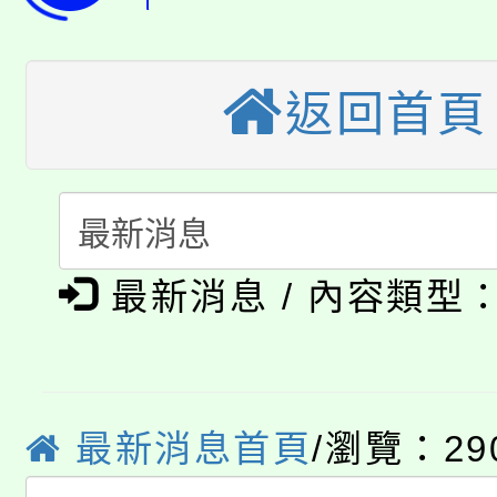
轉知苗栗縣政府辦理11
《TA101》溝通分析
桃園市115學年度學生
縣市「校園短影音徵選
程，歡迎學生輔導中心
返回首頁
「桃園市補助參觀特色
要點
門員」簡章及活動海報
心理、諮商輔導、社會
115年度「教育部表揚
展演活動實施計畫」
踴躍報名參加。
系所師生報名參加。
公告本校115學年度第1
義教育推展貢獻獎」
最新消息 / 內容類型
「2026金融保險知識
代理(課)教師甄選結果(
桃園市115學年度學生
車」活動
公告本校115學年度第
生本土語及新住民語歌
最新消息首頁
/瀏覽：29
公告本校115學年度第
代理(課)教師甄選結果(