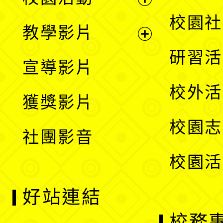
開
展
校園社
教學影片
選
開
展
研習活
宣導影片
單
選
開
校外活
獲獎影片
單
選
校園志
社團影音
單
校園活
好站連結
校務