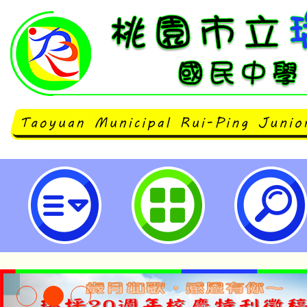
銓敘部函知考試院會同行政院修正
僱人員離職給與辦法」部分條文-桃
中學