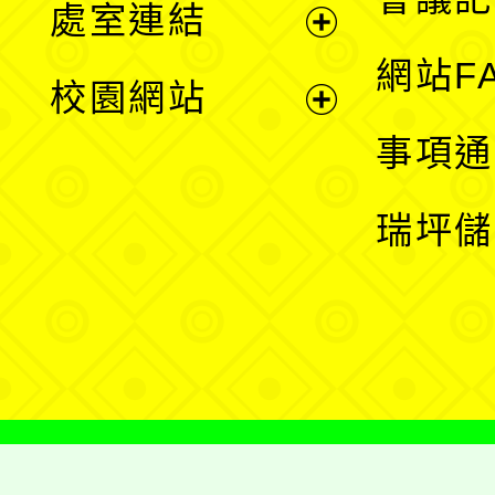
處室連結
單
展
網站F
校園網站
開
展
事項通
選
開
瑞坪儲
單
選
單