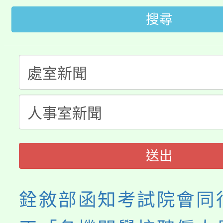
轉知中國文化大學推廣
代理(課)教師甄選結果(
搜尋
轉知苗栗縣政府辦理11
《TA101》溝通分析
桃園市115學年度學生
縣市「校園短影音徵選
程，歡迎學生輔導中心
「桃園市補助參觀特色
要點
門員」簡章及活動海報
心理、諮商輔導、社會
115年度「教育部表揚
展演活動實施計畫」
踴躍報名參加。
系所師生報名參加。
義教育推展貢獻獎」
送出
銓敘部函知考試院會同