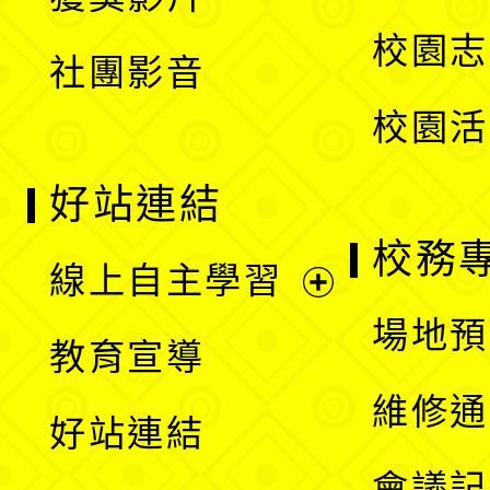
單
選
校園志
社團影音
單
校園活
好站連結
校務
線上自主學習
展
場地預
教育宣導
開
維修通
好站連結
選
會議記