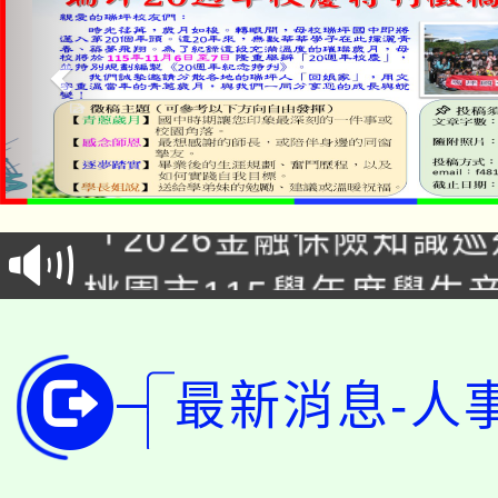
公告本校115學年度第1
「2026金融保險知識
代理(課)教師甄選結果(
桃園市115學年度學生
車」活動
公告本校115學年度第
生本土語及新住民語歌
公告本校115學年度第
代理(課)教師甄選結果(
最新消息-人
轉知中國文化大學推廣
代理(課)教師甄選結果(