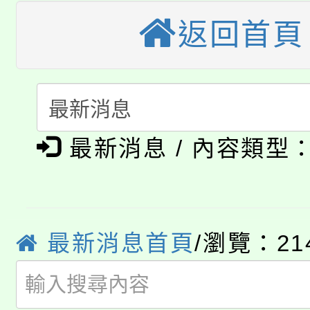
轉知苗栗縣政府辦理11
《TA101》溝通分析
返回首頁
桃園市115學年度學生
縣市「校園短影音徵選
程，歡迎學生輔導中心
「桃園市補助參觀特色
要點
門員」簡章及活動海報
心理、諮商輔導、社會
115年度「教育部表揚
展演活動實施計畫」
踴躍報名參加。
系所師生報名參加。
公告本校115學年度第1
義教育推展貢獻獎」
最新消息 / 內容類型
「2026金融保險知識
代理(課)教師甄選結果(
桃園市115學年度學生
車」活動
最新消息首頁
/瀏覽：21
公告本校115學年度第
生本土語及新住民語歌
公告本校115學年度第
代理(課)教師甄選結果(