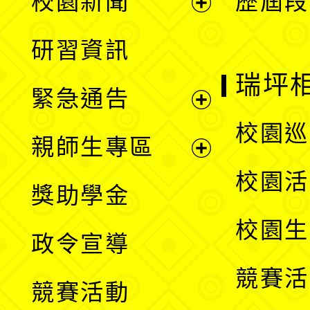
校園新聞
歷屆段
開
展
研習資訊
選
開
瑞坪
緊急通告
單
選
展
校園巡
親師生專區
單
開
展
校園活
獎助學金
選
開
校園生
政令宣導
單
選
競賽活
競賽活動
單