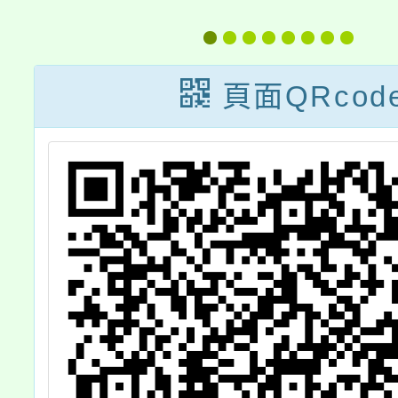
）
特殊教育服務方
次本土
所
案」特教學生助
援工作
各
理人員服務第
頁面QRcod
騷
1~5次甄選簡章
理
」