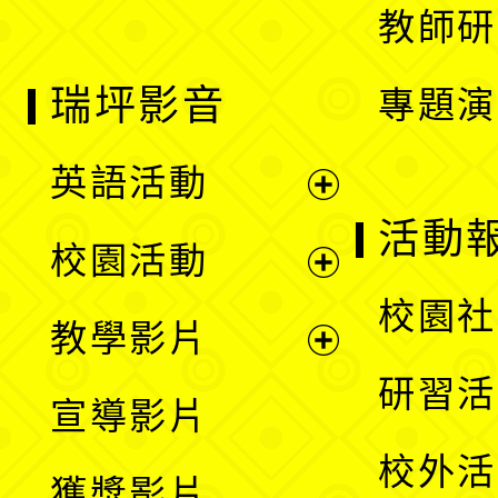
教師研
瑞坪影音
專題演
英語活動
展
活動
校園活動
開
展
校園社
教學影片
選
開
展
研習活
宣導影片
單
選
開
校外活
獲獎影片