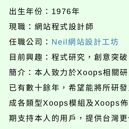
淨零綠生活教案入校路
份教師研習
出生年份：1976年
者。
115年食農教育專業人
會
現職：網站程式設計師
「本色祭」8/29、30
程
任職公司：
Neil網站設計工坊
8/21下午1時於龍潭區
場熱烈登場!
目前興趣：程式研究，創意突破
YOUNG桃局內行報名
徵才活動。
簡介：本人致力於Xoops相關
8月14至27日，桃園
局官網。
已有數十餘年，希望能將所研發
115年桃園市運動會8/1
開!
成各類型Xoops模組及Xoops
桃園市低收入戶享有免
田徑場及游泳池舉行。
期支持本人的用戶，提供台灣更
大園自造教育及科技中心
視費優惠，中低收入戶