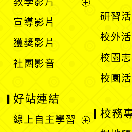
教學影片
選
開
展
研習活
宣導影片
單
選
開
校外活
獲獎影片
單
選
校園志
社團影音
單
校園活
好站連結
校務
線上自主學習