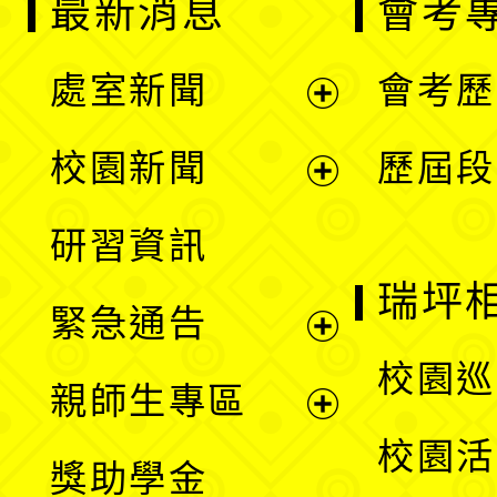
最新消息
會考
處室新聞
會考歷
展
校園新聞
歷屆段
開
展
研習資訊
選
開
瑞坪
緊急通告
單
選
展
校園巡
親師生專區
單
開
展
校園活
獎助學金