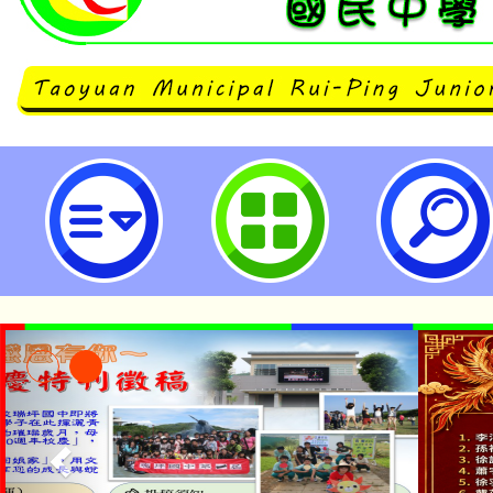
neilrpjhstyc網站設計者：徐嘉裕 N