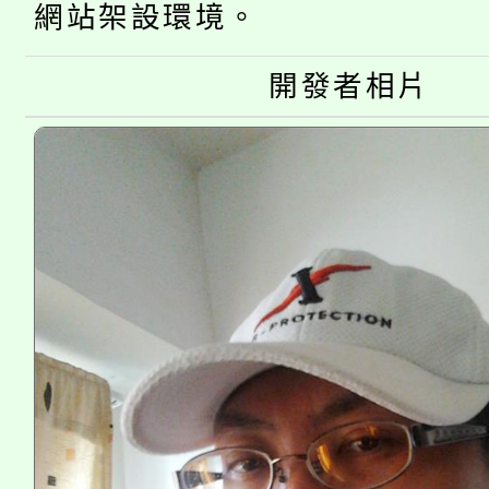
網站架設環境。
大溪自造教育及科技中心
份教師增能研習
半價優惠，詳情可洽有
淨零綠生活教案入校路
開發者相片
份教師研習
者。
115年食農教育專業人
會
程