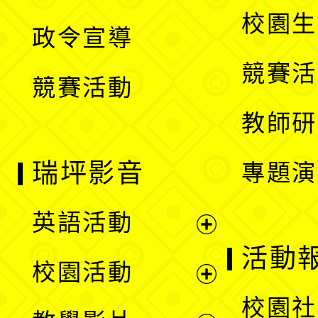
選
開
校園生
政令宣導
單
選
競賽活
競賽活動
單
教師研
瑞坪影音
專題演
英語活動
展
活動
校園活動
開
展
校園社