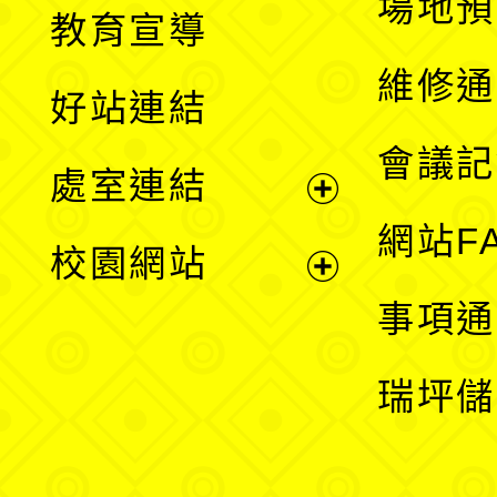
展
場地預
教育宣導
開
維修通
好站連結
選
會議記
處室連結
單
展
網站F
校園網站
開
展
事項通
選
開
瑞坪儲
單
選