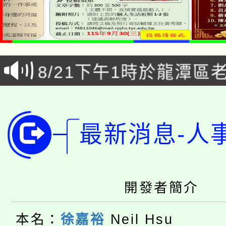
「本色祭」8/29、30
8/21下午1時於龍潭區
場熱烈登場!
YOUNG桃局內行報名
徵才活動。
8月14至27日，桃園
局官網。
最新消息-人
115年桃園市運動會8/1
開!
桃園市低收入戶享有免
田徑場及游泳池舉行。
開發者簡介
大園自造教育及科技中心
視費優惠，中低收入戶
大溪自造教育及科技中心
份教師增能研習
本名：
徐嘉裕
Neil Hsu
半價優惠，詳情可洽有