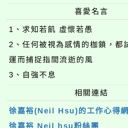
喜愛名言
1、求知若飢 虛懷若愚
2、任何被視為感情的枷鎖，都
運而捕捉指間流逝的風
3、自強不息
相關連結
徐嘉裕(Neil Hsu)的工作心得
徐嘉裕 Neil hsu粉絲團