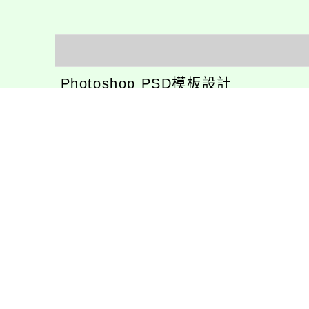
Photoshop PSD模板設計
Xoops佈景/網站/設計開發
Xoops模組功能開發
CentOS環境設置，xampp伺服器建
專長程式：php , JavaScrupt , JQu
1、求知若飢 虛懷若愚
2、任何被視為感情的枷鎖，都試著
3、自強不息