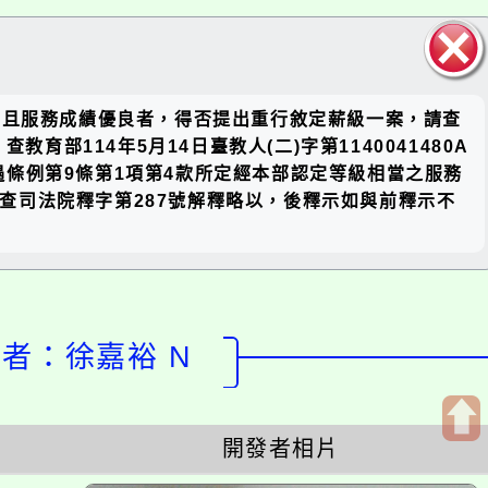
關閉區
師且服務成績優良者，得否提出重行敘定薪級一案，請查
塊
教育部114年5月14日臺教人(二)字第1140041480A
條例第9條第1項第4款所定經本部認定等級相當之服務
復查司法院釋字第287號解釋略以，後釋示如與前釋示不
設計者：徐嘉裕 N
開發者相片
開
啟