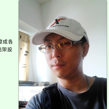
上
方
區
塊
發成各
站架設