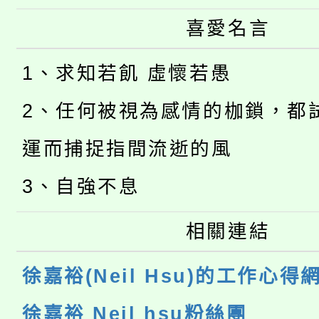
喜愛名言
1、求知若飢 虛懷若愚
2、任何被視為感情的枷鎖，都
運而捕捉指間流逝的風
3、自強不息
相關連結
徐嘉裕(Neil Hsu)的工作心得
徐嘉裕 Neil hsu粉絲團