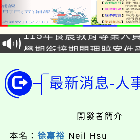
淨零綠生活教案入校路
115年食農教育專業人
會
學期銜接期間理賠案件
程
淨零綠領人才培育課程
學籍身 分審查程序及
公告本校115學年度第1
最新消息-人
版
「2026金融保險知識
代理(課)教師甄選結果(
桃園市115學年度學生
車」活動
開發者簡介
公告本校115學年度第
生本土語及新住民語歌
本名：
徐嘉裕
Neil Hsu