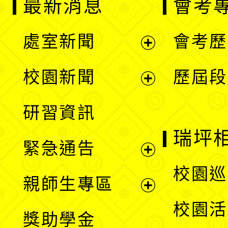
最新消息
會考
處室新聞
會考歷
展
校園新聞
歷屆段
開
展
研習資訊
選
開
瑞坪
緊急通告
單
選
展
校園巡
親師生專區
單
開
展
校園活
獎助學金