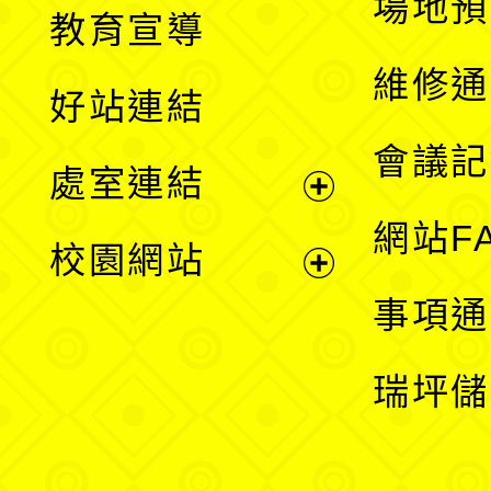
展
場地預
教育宣導
開
維修通
好站連結
選
會議記
處室連結
單
展
網站F
校園網站
開
展
事項通
選
開
瑞坪儲
單
選