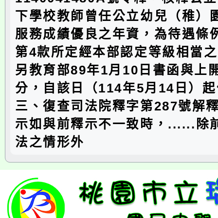
下學校教師曾任公立幼兒（稚）
服務成績優良之年資，為待遇條例
第4款所定經本部認定等級相當
另教育部89年1月10日書函與上
分，自該日（114年5月14日）
三、復查司法院釋字第287號解
示如與前釋示不一致時，......
法之情形外