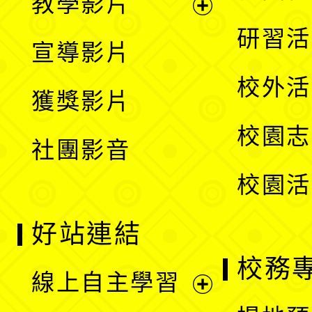
教學影片
選
開
展
研習活
宣導影片
單
選
開
校外活
獲獎影片
單
選
校園志
社團影音
單
校園活
好站連結
校務
線上自主學習