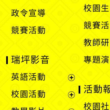
選
開
校園生
政令宣導
單
選
競賽活
競賽活動
單
教師研
瑞坪影音
專題演
英語活動
展
活動
校園活動
開
展
校園社