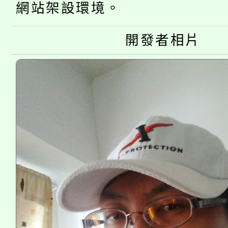
公告本校115學年度第
生本土語及新住民語歌
網站架設環境。
公告本校115學年度第
代理(課)教師甄選結果(
開發者相片
轉知中國文化大學推廣
代理(課)教師甄選結果(
《TA101》溝通分析
程，歡迎學生輔導中心
心理、諮商輔導、社會
系所師生報名參加。