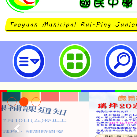
neilrpjhstyc網站設計者：徐嘉裕 N