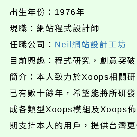
公告本校115學年度第
代理(課)教師甄選結果(
出生年份：1976年
轉知中國文化大學推廣
代理(課)教師甄選結果(
現職：網站程式設計師
淨零綠生活教案入校路
《TA101》溝通分析
任職公司：
Neil網站設計工坊
115年食農教育專業人
會
程，歡迎學生輔導中心
學期銜接期間理賠案件
目前興趣：程式研究，創意突破
程
心理、諮商輔導、社會
淨零綠領人才培育課程
簡介：本人致力於Xoops相關
學籍身 分審查程序及
系所師生報名參加。
公告本校115學年度第1
已有數十餘年，希望能將所研發
版
「2026金融保險知識
代理(課)教師甄選結果(
成各類型Xoops模組及Xoops
桃園市115學年度學生
車」活動
期支持本人的用戶，提供台灣更