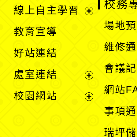
校務
線上自主學習
展
場地預
教育宣導
開
維修通
好站連結
選
會議記
處室連結
單
展
網站F
校園網站
開
展
事項通
選
開
瑞坪儲