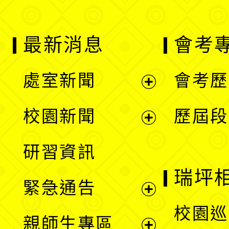
最新消息
會考
處室新聞
會考歷
展
校園新聞
歷屆段
開
展
研習資訊
選
開
瑞坪
緊急通告
單
選
展
校園巡
親師生專區
單