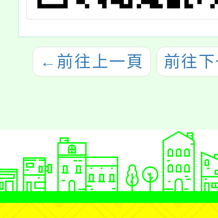
←
前往上一頁
前往下