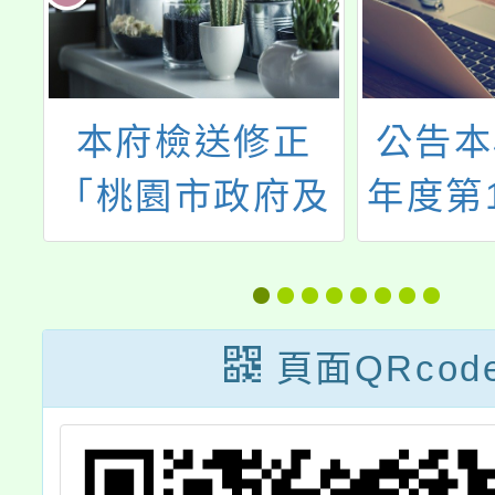
學
本府檢送修正
公告本
第
「桃園市政府及
年度第
教
所屬機關學校員
次代理
員
工健康檢查補助
師甄
次
問答集」1份
頁面QRcod
）