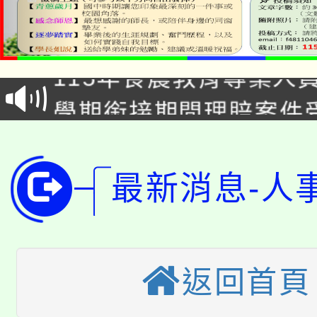
淨零綠生活教案入校路
115年食農教育專業人
會
學期銜接期間理賠案件
程
淨零綠領人才培育課程
學籍身 分審查程序及
公告本校115學年度第1
版
最新消息-人
「2026金融保險知識
代理(課)教師甄選結果(
桃園市115學年度學生
車」活動
返回首頁
公告本校115學年度第
生本土語及新住民語歌
公告本校115學年度第