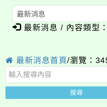
代理(課)教師甄選結果(
轉知中國文化大學推廣
代理(課)教師甄選結果(
淨零綠生活教案入校路
《TA101》溝通分析
最新消息 / 內容類型
115年食農教育專業人
會
程，歡迎學生輔導中心
學期銜接期間理賠案件
程
心理、諮商輔導、社會
淨零綠領人才培育課程
學籍身 分審查程序及
最新消息首頁
/瀏覽：34
系所師生報名參加。
公告本校115學年度第1
版
「2026金融保險知識
代理(課)教師甄選結果(
搜尋
桃園市115學年度學生
車」活動
公告本校115學年度第