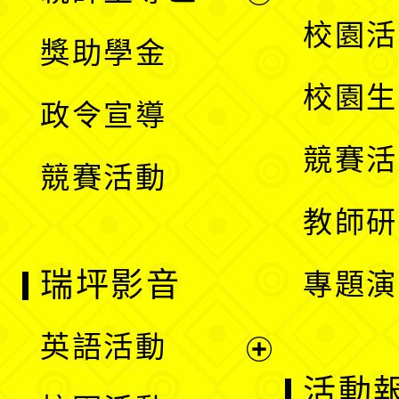
開
展
校園活
獎助學金
選
開
校園生
政令宣導
單
選
競賽活
競賽活動
單
教師研
瑞坪影音
專題演
英語活動
展
活動