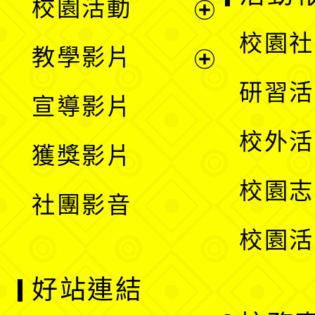
校園活動
開
展
校園社
教學影片
選
開
展
研習活
宣導影片
單
選
開
校外活
獲獎影片
單
選
校園志
社團影音
單
校園活
好站連結