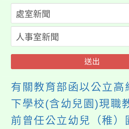
生本土語及新住民語歌
公告本校115學年度第
代理(課)教師甄選結果(
轉知中國文化大學推廣
代理(課)教師甄選結果(
《TA101》溝通分析
程，歡迎學生輔導中心
送出
心理、諮商輔導、社會
有關教育部函以公立高
系所師生報名參加。
下學校(含幼兒園)現職
前曾任公立幼兒（稚）