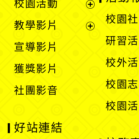
校園活動
開
展
校園社
教學影片
選
開
展
研習活
宣導影片
單
選
開
校外活
獲獎影片
單
選
校園志
社團影音
單
校園活
好站連結