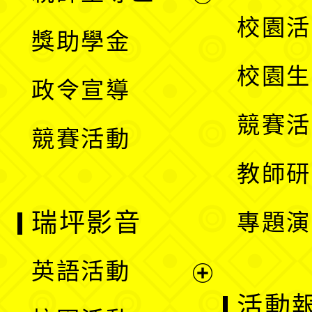
開
展
校園活
獎助學金
選
開
校園生
政令宣導
單
選
競賽活
競賽活動
單
教師研
瑞坪影音
專題演
英語活動
展
活動