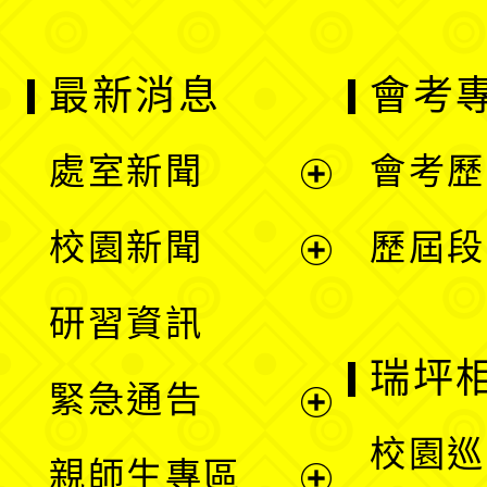
最新消息
會考
處室新聞
會考歷
展
校園新聞
歷屆段
開
展
研習資訊
選
開
瑞坪
緊急通告
單
選
展
校園巡
親師生專區
單