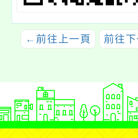
←
前往上一頁
前往下