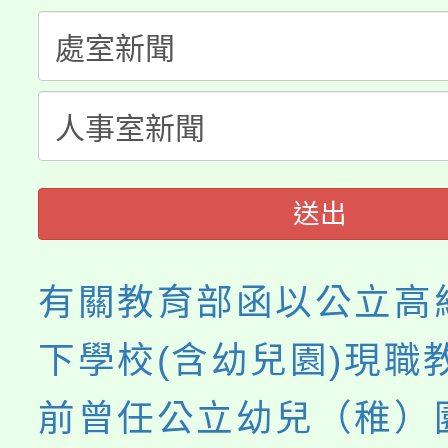
公告本校115學年度第
代理(課)教師甄選結果(
轉知中國文化大學推廣
代理(課)教師甄選結果(
《TA101》溝通分析
程，歡迎學生輔導中心
送出
心理、諮商輔導、社會
系所師生報名參加。
有關教育部函以公立高
下學校(含幼兒園)現職
前曾任公立幼兒（稚）