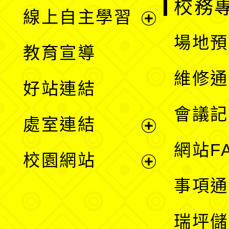
校務
線上自主學習
展
場地預
教育宣導
開
維修通
好站連結
選
會議記
處室連結
單
展
網站F
校園網站
開
展
事項通
選
開
瑞坪儲