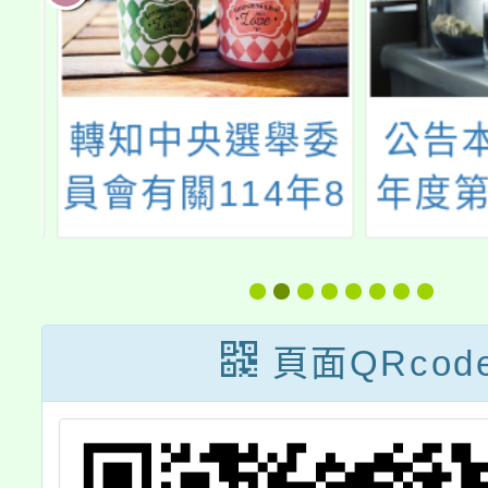
學
轉知中央選舉委
公告本
第
員會有關114年8
年度第
暨
月23日（星期
代理(
援
六）為全國性公
選
結
民投票案第21案
頁面QRcod
投票日，為便利
選舉區內各級機