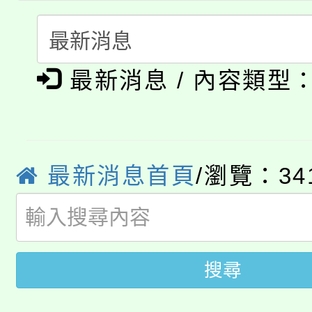
轉知中國文化大學推廣
代理(課)教師甄選結果(
淨零綠生活教案入校路
《TA101》溝通分析
115年食農教育專業人
最新消息 / 內容類型
會
程，歡迎學生輔導中心
學期銜接期間理賠案件
程
心理、諮商輔導、社會
淨零綠領人才培育課程
學籍身 分審查程序及
系所師生報名參加。
最新消息首頁
/瀏覽：34
公告本校115學年度第1
版
「2026金融保險知識
代理(課)教師甄選結果(
桃園市115學年度學生
車」活動
搜尋
公告本校115學年度第
生本土語及新住民語歌