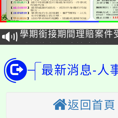
淨零綠生活教案入校路
115年食農教育專業人
會
學期銜接期間理賠案件
程
淨零綠領人才培育課程
學籍身 分審查程序及
公告本校115學年度第1
版
最新消息-人
「2026金融保險知識
代理(課)教師甄選結果(
桃園市115學年度學生
車」活動
公告本校115學年度第
生本土語及新住民語歌
返回首頁
公告本校115學年度第
代理(課)教師甄選結果(