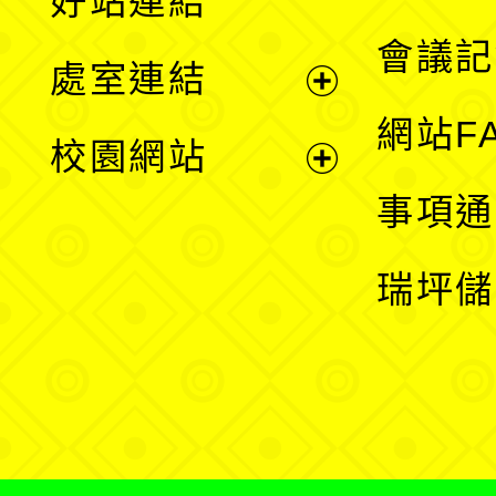
好站連結
選
會議記
處室連結
單
展
網站F
校園網站
開
展
事項通
選
開
瑞坪儲
單
選
單