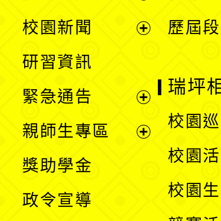
展
校園新聞
歷屆段
開
展
研習資訊
選
開
瑞坪
緊急通告
單
選
展
校園巡
親師生專區
單
開
展
校園活
獎助學金
選
開
校園生
政令宣導
單
選