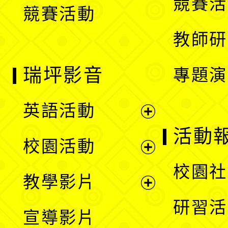
競賽活
競賽活動
單
教師研
瑞坪影音
專題演
英語活動
展
活動
校園活動
開
展
校園社
教學影片
選
開
展
研習活
宣導影片
單
選