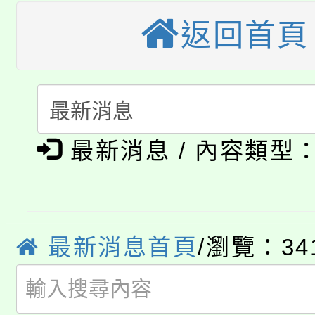
大園自造教育及科技中心
視費優惠，中低收入戶
返回首頁
大溪自造教育及科技中心
份教師增能研習
半價優惠，詳情可洽有
淨零綠生活教案入校路
份教師研習
者。
115年食農教育專業人
會
「本色祭」8/29、30
最新消息 / 內容類型
程
8/21下午1時於龍潭區
場熱烈登場!
YOUNG桃局內行報名
徵才活動。
最新消息首頁
/瀏覽：34
8月14至27日，桃園
局官網。
115年桃園市運動會8/1
開!