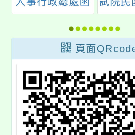
第
人事行政總處函
試院民國
以，為積極鼓勵
月19
選
公務同仁勇於任
之公務
告
事、創新服務，
法施行
頁面QRcod
各機關執行重大
條、第
專案著有績效
條文、
者，得依行政院
明及條
及所屬機關(構)
各
執行重大專案獎
勵要點規定核予