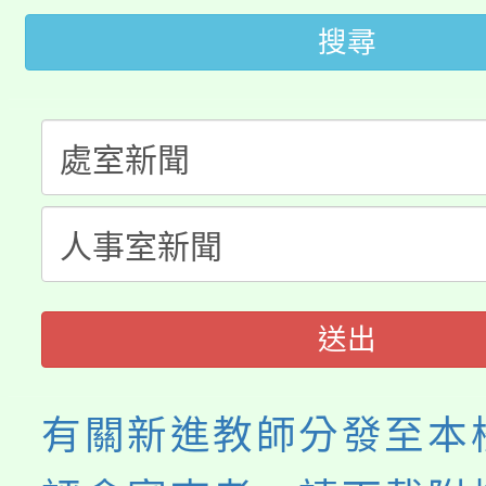
桃園市低收入戶享有免
田徑場及游泳池舉行。
搜尋
大園自造教育及科技中心
視費優惠，中低收入戶
大溪自造教育及科技中心
份教師增能研習
半價優惠，詳情可洽有
淨零綠生活教案入校路
份教師研習
者。
115年食農教育專業人
會
程
送出
有關新進教師分發至本