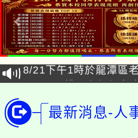
「本色祭」8/29、30
8/21下午1時於龍潭區
場熱烈登場!
YOUNG桃局內行報名
徵才活動。
8月14至27日，桃園
局官網。
最新消息-人
115年桃園市運動會8/1
開!
桃園市低收入戶享有免
田徑場及游泳池舉行。