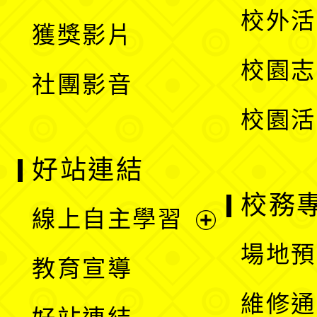
開
校外活
獲獎影片
單
選
校園志
社團影音
單
校園活
好站連結
校務
線上自主學習
展
場地預
教育宣導
開
維修通