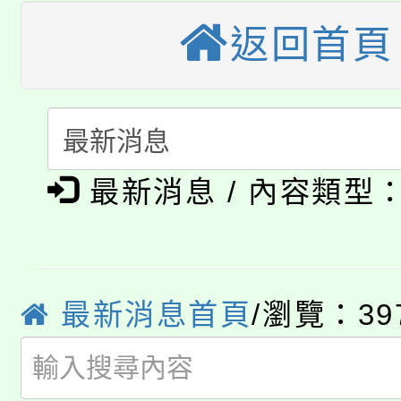
田徑場及游泳池舉行。
返回首頁
大園自造教育及科技中心
視費優惠，中低收入戶
大溪自造教育及科技中心
份教師增能研習
半價優惠，詳情可洽有
淨零綠生活教案入校路
份教師研習
者。
公告本校115學年度第1
會
最新消息 / 內容類型
「本色祭」8/29、30
代理(課)教師甄選結果
8/21下午1時於龍潭區
場熱烈登場!
告(尚有缺額)
YOUNG桃局內行報名
徵才活動。
最新消息首頁
/瀏覽：39
8月14至27日，桃園
局官網。
115年桃園市運動會8/1