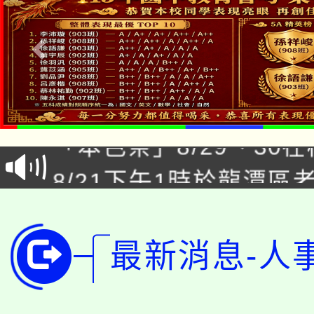
公告本校115學年度第1
「本色祭」8/29、30
代理(課)教師甄選結果
8/21下午1時於龍潭區
場熱烈登場!
告(尚有缺額)
YOUNG桃局內行報名
徵才活動。
8月14至27日，桃園
局官網。
最新消息-人
115年桃園市運動會8/1
開!
桃園市低收入戶享有免