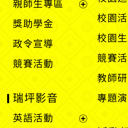
親師生專區
單
開
展
校園活
獎助學金
選
開
校園生
政令宣導
單
選
競賽活
競賽活動
單
教師研
瑞坪影音
專題演
英語活動