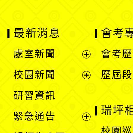
最新消息
會考
處室新聞
會考歷
展
校園新聞
歷屆段
開
展
研習資訊
選
開
瑞坪
緊急通告
單
選
展
校園巡