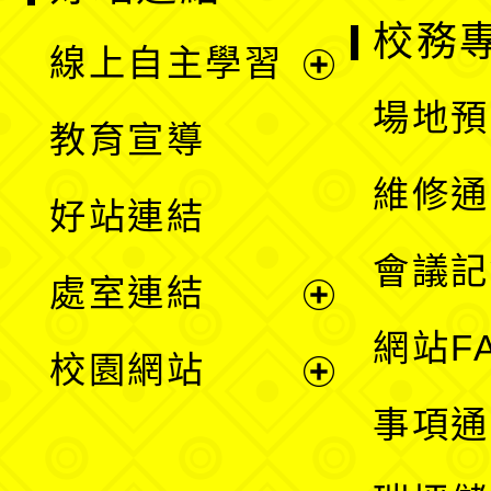
校務
線上自主學習
展
場地預
教育宣導
開
維修通
好站連結
選
會議記
處室連結
單
展
網站F
校園網站
開
展
事項通
選
開