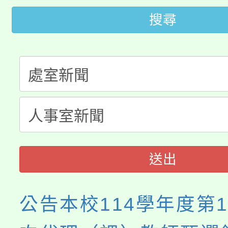
開!
搜尋
桃園市低收入戶享有免
田徑場及游泳池舉行。
大園自造教育及科技中心
視費優惠，中低收入戶
大溪自造教育及科技中心
份教師增能研習
半價優惠，詳情可洽有
淨零綠生活教案入校路
份教師研習
者。
會
送出
公告本校114學年度第