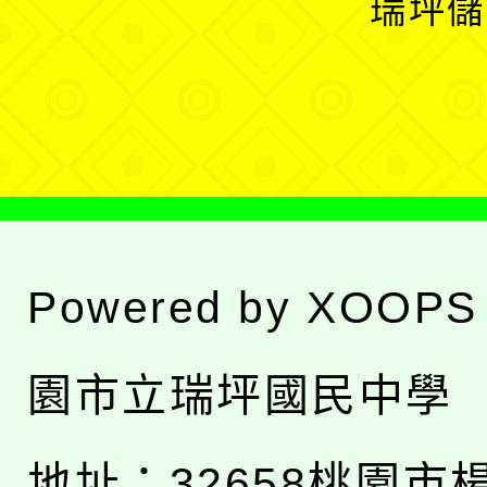
瑞坪儲
單
選
單
Powered by
XOOPS
園市立瑞坪國民中學
地址：
32658桃園市