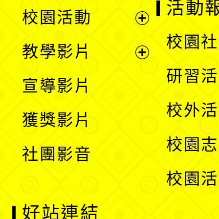
展
活動
校園活動
開
展
校園社
教學影片
選
開
展
研習活
宣導影片
單
選
開
校外活
獲獎影片
單
選
校園志
社團影音
單
校園活
好站連結