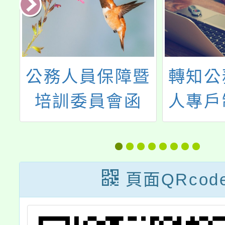
學
公務人員保障暨
轉知公
8
培訓委員會函
人專戶
師
以，薦任公務人
遣撫卹
缺
員晉升簡任官等
人員退
訓練等5項晉升
卹法第
頁面QRcod
官等（資位）訓
95條
練辦法修正條文
業經