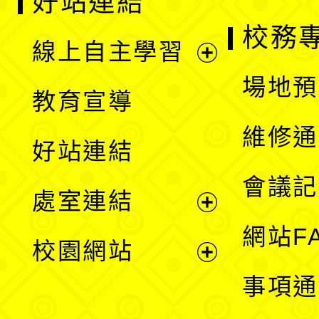
好站連結
校務
線上自主學習
展
場地預
教育宣導
開
維修通
好站連結
選
會議記
處室連結
單
展
網站F
校園網站
開
展
事項通
選