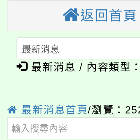
桃園市115學年度學生
車」活動
返回首頁
公告本校115學年度第
生本土語及新住民語歌
公告本校115學年度第
代理(課)教師甄選結果(
轉知中國文化大學推廣
代理(課)教師甄選結果(
最新消息 / 內容類型
淨零綠生活教案入校路
《TA101》溝通分析
115年食農教育專業人
會
程，歡迎學生輔導中心
學期銜接期間理賠案件
程
心理、諮商輔導、社會
最新消息首頁
/瀏覽：25
淨零綠領人才培育課程
學籍身 分審查程序及
系所師生報名參加。
公告本校115學年度第1
版