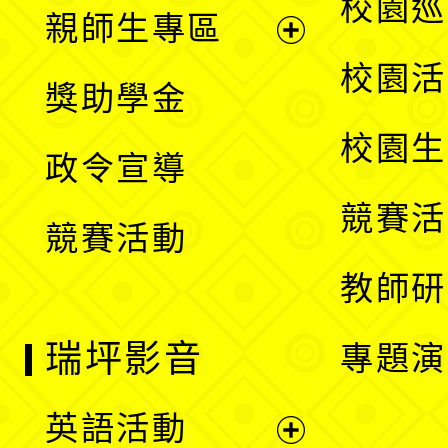
展
校園巡
親師生專區
單
開
展
校園活
獎助學金
選
開
校園生
政令宣導
單
選
競賽活
競賽活動
單
教師研
瑞坪影音
專題演
英語活動