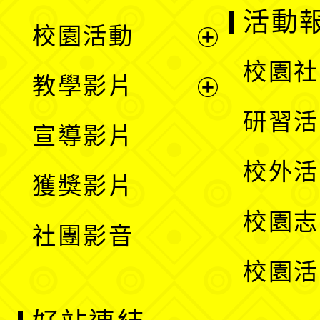
展
活動
校園活動
開
展
校園社
教學影片
選
開
展
研習活
宣導影片
單
選
開
校外活
獲獎影片
單
選
校園志
社團影音
單
校園活