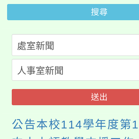
「2026金融保險知識
代理(課)教師甄選結果(
搜尋
桃園市115學年度學生
車」活動
公告本校115學年度第
生本土語及新住民語歌
公告本校115學年度第
代理(課)教師甄選結果(
轉知中國文化大學推廣
代理(課)教師甄選結果(
《TA101》溝通分析
送出
程，歡迎學生輔導中心
心理、諮商輔導、社會
公告本校114學年度第
系所師生報名參加。