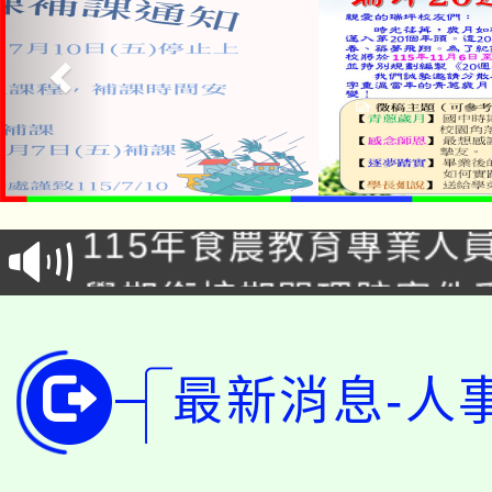
淨零綠生活教案入校路
115年食農教育專業人
會
學期銜接期間理賠案件
程
淨零綠領人才培育課程
學籍身 分審查程序及
最新消息-人
公告本校115學年度第1
版
「2026金融保險知識
代理(課)教師甄選結果(