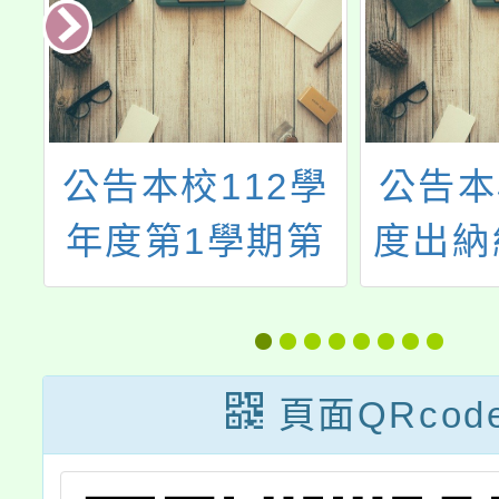
學
公告本校112學
公告本
第
年度第1學期第
度出納
學
11次代課教師甄
甄
選結果
頁面QRcod