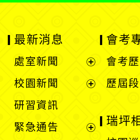
最新消息
會考
處室新聞
會考歷
展
校園新聞
歷屆段
開
展
研習資訊
選
開
瑞坪
緊急通告
單
選