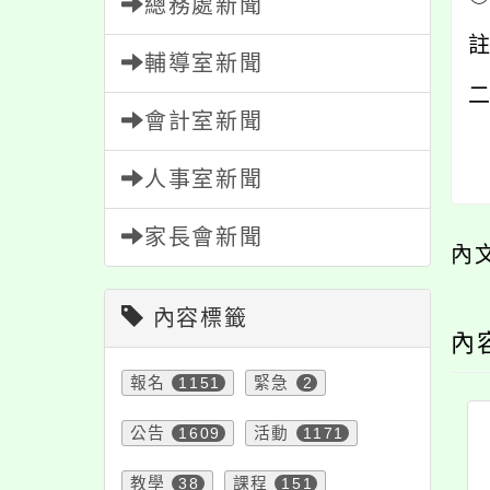
總務處新聞
輔導室新聞
會計室新聞
人事室新聞
家長會新聞
內
內容標籤
內
報名
1151
緊急
2
公告
1609
活動
1171
教學
38
課程
151