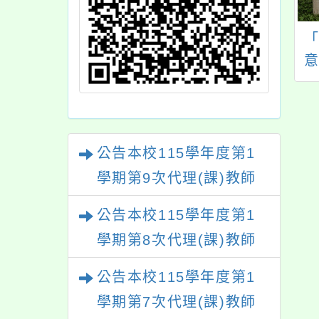
知「公立學校教職
有關銓敘部函以，各
退撫儲金監理會設
機關如遇所屬公務人
辦法」，業經教育
員年終（另予）考績
辦
中華民國112年6
考列丁等，於權責機
院
7日以臺教人(四)
關製發考績（成）通
124201755A號
知書及免職令前，已
公告本校115學年度第1
訂定發布，茲檢送
先因退休、辭職或其
學期第9次代理(課)教師
布令影本（含原
他原因而離職，或所
甄選結果(尚有缺額)
、總說明、逐條說
屬公務人員於考績免
公告本校115學年度第1
及法規條文）1份
職確定前離職，請依
學期第8次代理(課)教師
說明二、三辦理相關
甄選結果(尚有缺額)
事宜
公告本校115學年度第1
學期第7次代理(課)教師