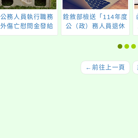
「公務人員執行職務
銓敘部檢送「114年度
意外傷亡慰問金發給
公（政）務人員退休
法」第4條業經考試
（職）金其他現金給
、行政院於113年1
與補償金每一基數發
月12日會同修正發
給數額對照表」
布，並自發布日施行
←
前往上一頁