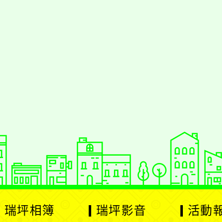
jhstyc
oogle、Firefox、Vivaldi、Opera
支
PS 2.5.11
網站語系：zh-TW
Neil網站設計工坊
：
徐嘉裕 Neil hsu
瑞坪相簿
瑞坪影音
活動