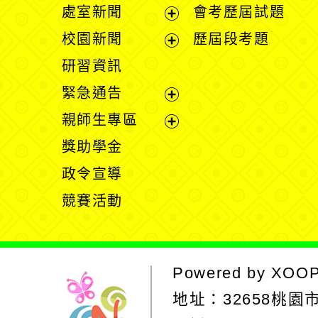
處室新聞
會考歷屆試題
展
校園新聞
歷屆段考題
開
展
研習資訊
選
開
緊急通告
單
選
展
親師生專區
單
開
展
獎助學金
選
開
政令宣導
單
選
競賽活動
單
Powered by
XOO
地址：
32658桃