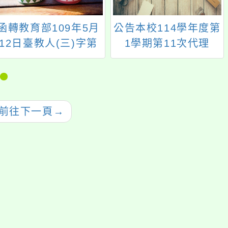
函轉教育部109年5月
公告本校114學年度第
12日臺教人(三)字第
1學期第11次代理
1090067175號函有關
（課）教師甄選結果
學校於嚴重特殊傳染
性肺炎（下稱COVID-
19）防疫期間喪假核
前往下一頁
→
給事宜規定