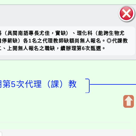
關閉區
文科（具閩南語專長尤佳，實缺）、理化科（能跨生物尤
塊
職停薪缺）各1名之代理教師缺額尚無人報名。◎代課教
二、上開無人報名之職缺，續辦理第6次甄選。
期第5次代理（課）教
開
啟
上
方