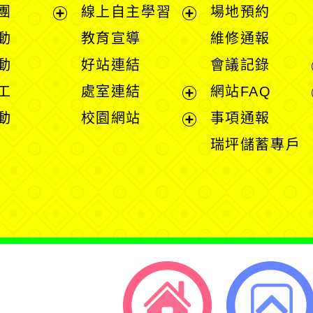
團
線上自主學習
場地預約
展
展
動
教育宣導
維修通報
開
開
動
好站連結
會議記錄
選
選
工
處室連結
網站FAQ
單
單
展
動
校園網站
事項通報
開
展
瑞坪儲蓄專戶
選
開
單
選
單