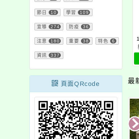
節日
10
學習
109
宣導
274
防疫
36
注意
180
重要
38
特色
6
資訊
337
最
頁面QRcode