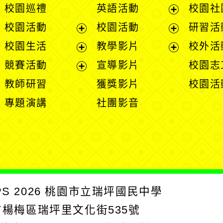
校園巡禮
英語活動
校園社
展
校園活動
校園活動
研習活
開
展
展
校園生活
教學影片
校外活
選
開
開
展
展
競賽活動
宣導影片
校園志
單
選
選
開
開
展
教師研習
獲獎影片
校園活
單
單
選
選
開
專題演講
社團影音
單
單
選
單
PS
2026
桃園市立瑞坪國民中學
園市楊梅區瑞坪里文化街535號