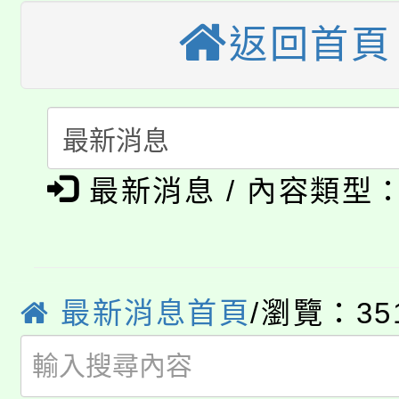
公告本校115學年度第
生本土語及新住民語歌
返回首頁
公告本校115學年度第
代理(課)教師甄選結果(
轉知中國文化大學推廣
代理(課)教師甄選結果(
淨零綠生活教案入校路
《TA101》溝通分析
最新消息 / 內容類型
115年食農教育專業人
會
程，歡迎學生輔導中心
學期銜接期間理賠案件
程
心理、諮商輔導、社會
淨零綠領人才培育課程
學籍身 分審查程序及
最新消息首頁
/瀏覽：35
系所師生報名參加。
公告本校115學年度第1
版
「2026金融保險知識
代理(課)教師甄選結果(