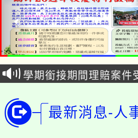
淨零綠生活教案入校路
115年食農教育專業人
會
學期銜接期間理賠案件
程
淨零綠領人才培育課程
學籍身 分審查程序及
公告本校115學年度第1
版
最新消息-人
「2026金融保險知識
代理(課)教師甄選結果(
桃園市115學年度學生
車」活動