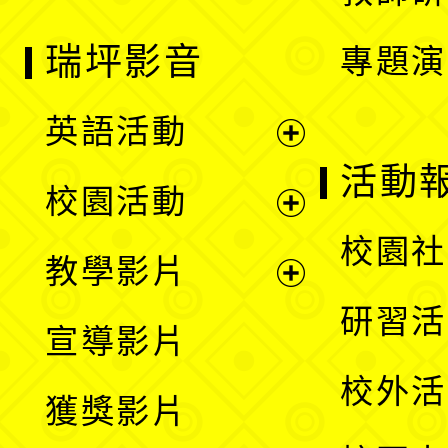
瑞坪影音
專題演
英語活動
展
活動
校園活動
開
展
校園社
教學影片
選
開
展
研習活
宣導影片
單
選
開
校外活
獲獎影片
單
選