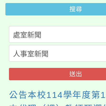
桃園市115學年度學生
車」活動
搜尋
公告本校115學年度第
生本土語及新住民語歌
公告本校115學年度第
代理(課)教師甄選結果(
轉知中國文化大學推廣
代理(課)教師甄選結果(
《TA101》溝通分析
程，歡迎學生輔導中心
送出
心理、諮商輔導、社會
公告本校114學年度第
系所師生報名參加。