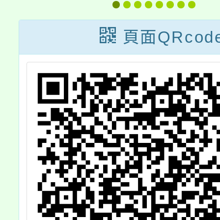
報
用及管理要點」
等工作
第十六點附表
之3
頁面QRcod
二，並自中華民
令，並
國一百十四年一
10月
月一日生效