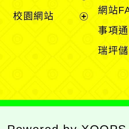
展
網站F
校園網站
開
展
事項通
選
開
瑞坪儲
單
選
單