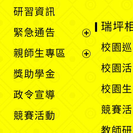
開
展
研習資訊
選
開
瑞坪
緊急通告
單
選
展
校園巡
親師生專區
單
開
展
校園活
獎助學金
選
開
校園生
政令宣導
單
選
競賽活
競賽活動
單
教師研