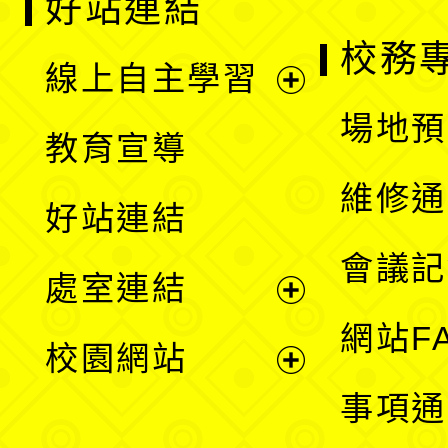
好站連結
校務
線上自主學習
展
場地預
教育宣導
開
維修通
好站連結
選
會議記
處室連結
單
展
網站F
校園網站
開
展
事項通