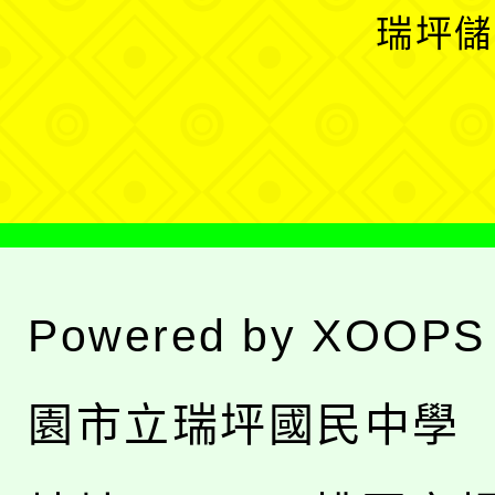
選
開
瑞坪儲
單
選
單
Powered by
XOOPS
園市立瑞坪國民中學