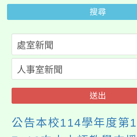
大園自造教育及科技中心
視費優惠，中低收入戶
搜尋
大溪自造教育及科技中心
份教師增能研習
半價優惠，詳情可洽有
淨零綠生活教案入校路
份教師研習
者。
115年食農教育專業人
會
程
送出
公告本校114學年度第