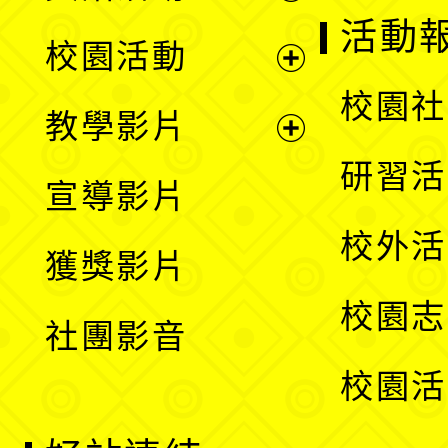
展
活動
校園活動
開
展
校園社
教學影片
選
開
展
研習活
宣導影片
單
選
開
校外活
獲獎影片
單
選
校園志
社團影音
單
校園活