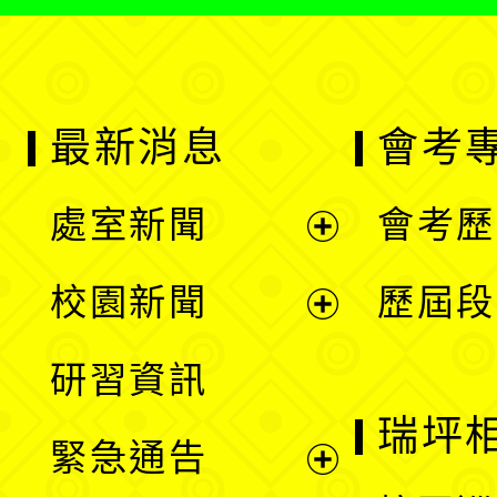
最新消息
會考
處室新聞
會考歷
展
校園新聞
歷屆段
開
展
研習資訊
選
開
瑞坪
緊急通告
單
選