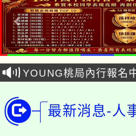
「本色祭」8/29、30
8/21下午1時於龍潭區
場熱烈登場!
YOUNG桃局內行報名
徵才活動。
8月14至27日，桃園
局官網。
115年桃園市運動會8/1
開!
最新消息-人
桃園市低收入戶享有免
田徑場及游泳池舉行。
大園自造教育及科技中心
視費優惠，中低收入戶