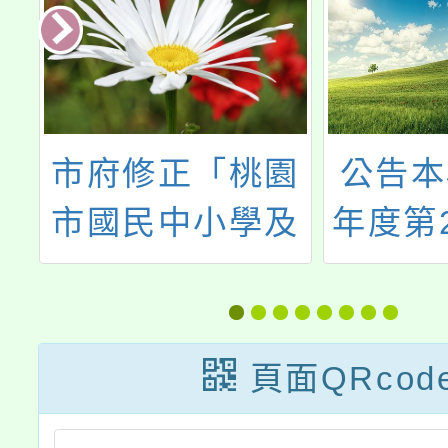
園
公告本校114學
公告本
及
年度第2學期第6
年度第
聘
次代課教師甄選
7~12
一
結果
學支援
第
甄選簡
頁面QRcod
日
公告分