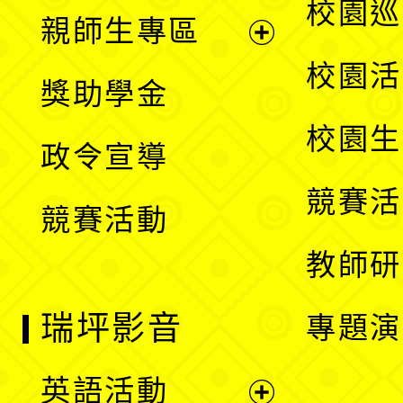
展
校園巡
親師生專區
單
開
展
校園活
獎助學金
選
開
校園生
政令宣導
單
選
競賽活
競賽活動
單
教師研
瑞坪影音
專題演
英語活動