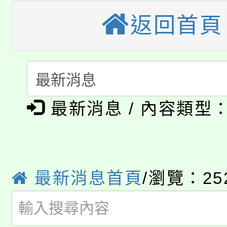
大溪自造教育及科技中心
份教師增能研習
半價優惠，詳情可洽有
返回首頁
淨零綠生活教案入校路
份教師研習
者。
115年食農教育專業人
會
「本色祭」8/29、30
程
最新消息 / 內容類型
8/21下午1時於龍潭區
場熱烈登場!
YOUNG桃局內行報名
徵才活動。
8月14至27日，桃園
局官網。
最新消息首頁
/瀏覽：25
115年桃園市運動會8/1
開!
桃園市低收入戶享有免
田徑場及游泳池舉行。