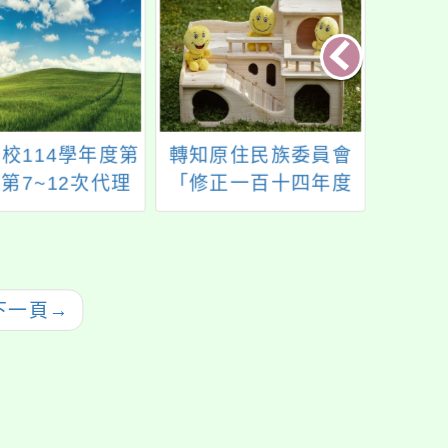
校114學年度第
轉知原住民族委員會
公教
第7~12次代理
「修正一百十四年度
細則
）教師甄選簡章
原住民族歲時祭儀放
案，
次公告分次招考）
假日期」1份
行政院
月9日
年
下一頁
→