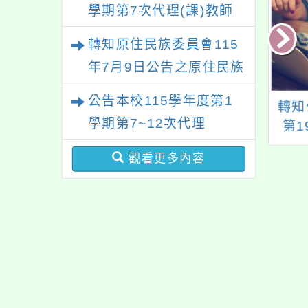
學期第7次代理(課)教師
甄選結果
轉知原住民族委員會115
年7月9日公告之原住民族
歲時祭儀放假日期，請查
公告本校115學年度第1
知聯新國際醫院辦
銓敘部函以，關於各
轉知
照辦理。
學期第7~12次代理
023～2025年度健
機關適用醫事人員人
第1
99─全國公教健檢
事條例職務一覽表，
2、第
（課）教師甄選簡章
觀看更多內容
專案
業經考試院會同行政
及第
【一次公告分次招考】
院修正發布一案
業於
正公