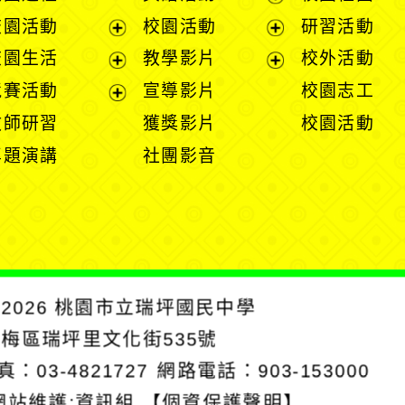
展
校園活動
校園活動
研習活動
開
展
展
校園生活
教學影片
校外活動
選
開
開
展
展
競賽活動
宣導影片
校園志工
單
選
選
開
開
展
教師研習
獲獎影片
校園活動
單
單
選
選
開
專題演講
社團影音
單
單
選
單
2026
桃園市立瑞坪國民中學
楊梅區瑞坪里文化街535號
真：03-4821727
網路電話：903-153000
網站維護:資訊組
【個資保護聲明】