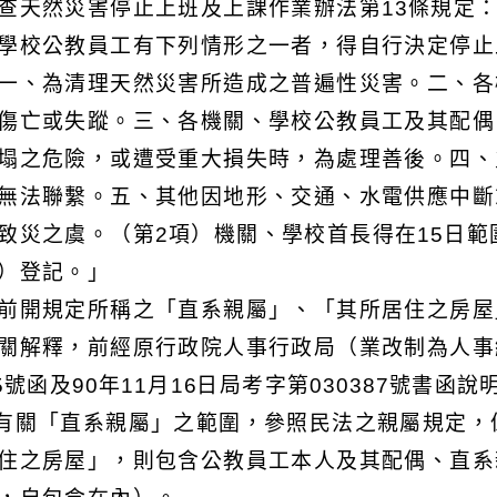
查天然災害停止上班及上課作業辦法第13條規定
學校公教員工有下列情形之一者，得自行決定停止
一、為清理天然災害所造成之普遍性災害。二、各
傷亡或失蹤。三、各機關、學校公教員工及其配偶
塌之危險，或遭受重大損失時，為處理善後。四、
無法聯繫。五、其他因地形、交通、水電供應中斷
致災之虞。（第2項）機關、學校首長得在15日
）登記。」
前開規定所稱之「直系親屬」、「其所居住之房屋
關解釋，前經原行政院人事行政局（業改制為人事總處）
45號函及90年11月16日局考字第030387號書函
)有關「直系親屬」之範圍，參照民法之親屬規定
住之房屋」，則包含公教員工本人及其配偶、直系