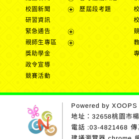
展
校園新聞
歷屆段考題
開
展
研習資訊
選
開
緊急通告
單
選
展
親師生專區
單
開
展
獎助學金
選
開
政令宣導
單
選
競賽活動
單
Powered by
XOOPS
地址：
32658桃園市
電話 :03-4821468
傳
建議瀏覽器 chrome