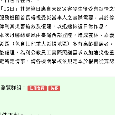
，自包含在內）。
)「15日」其起算日應自天然災害發生後受有災情
服務機關首長得視受災當事人之實際需要，其於停
俾利其災害搶救及復建，以迅速恢復日常作息。
本次丹娜絲颱風由臺灣西部登陸，造成雲林、嘉義
災區（包含其他重大災損地區）多有高齡獨居者，
後處理，為利公教員工實際照護需求以加速災後重
定所定情事，請各機關學校依規定本於權責從寬認
可瀏覽群組：
註冊會員
訪客