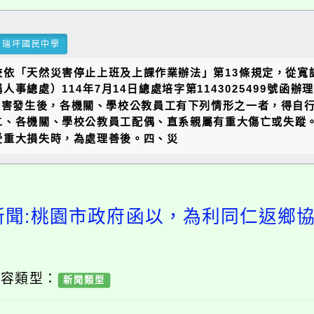
瑞坪國民中學
校依「天然災害停止上班及上課作業辦法」第13條規定，從寬
事總處）114年7月14日總處培字第1143025499號函
災害發生後，各機關、學校公教員工有下列情形之一者，得自
二、各機關、學校公教員工配偶、直系親屬有重大傷亡或失蹤
受重大損失時，為處理善後。四、災
新聞:桃園市政府函以，為利同仁返鄉
內容類型：
新聞類型