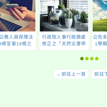
公務人員保障法
行政院人事行政總處
公告本
9條至第19條之
修正之「天然災害停
1學期
21條、第102條
止上班及上課作業
（課
104條修正條文，
Q&A」（115年5月修
（1
114年7月9日修
訂版）及「天然災害
布，並自115年1
停止上班及上課作業
←
前往上一頁
前往
月9日施行
Q&A（圖卡版）」
（115年5月）