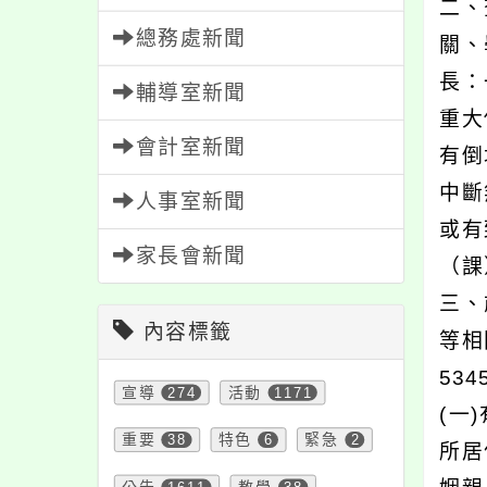
二、
總務處新聞
關、
長：
輔導室新聞
重大
會計室新聞
有倒
中斷
人事室新聞
或有
家長會新聞
（課
三、
內容標籤
等相
53
宣導
274
活動
1171
(一
重要
38
特色
6
緊急
2
所居