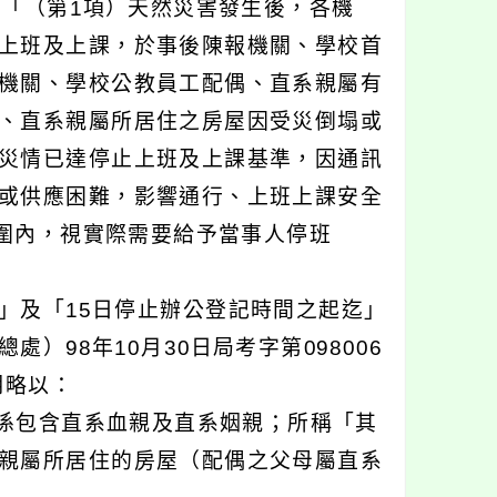
：「（第1項）天然災害發生後，各機
上班及上課，於事後陳報機關、學校首
機關、學校公教員工配偶、直系親屬有
、直系親屬所居住之房屋因受災倒塌或
災情已達停止上班及上課基準，因通訊
或供應困難，影響通行、上班上課安全
範圍內，視實際需要給予當事人停班
」及「15日停止辦公登記時間之起迄」
98年10月30日局考字第098006
說明略以：
，係包含直系血親及直系姻親；所稱「其
親屬所居住的房屋（配偶之父母屬直系