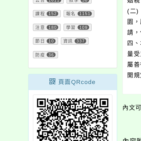
姻親
公告
1611
教學
38
(二
課程
152
報名
1151
園，
注意
180
學習
109
請，
節日
10
資訊
337
四、
量受
防疫
36
屬善
開規
頁面QRcode
內文