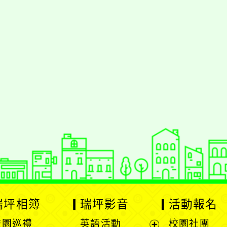
styc
gle、Firefox、Vivaldi、Opera
支援行
 2.5.11
網站語系：zh-TW
eil網站設計工坊
徐嘉裕 Neil hsu
瑞坪相簿
瑞坪影音
活動報名
校園巡禮
英語活動
校園社團