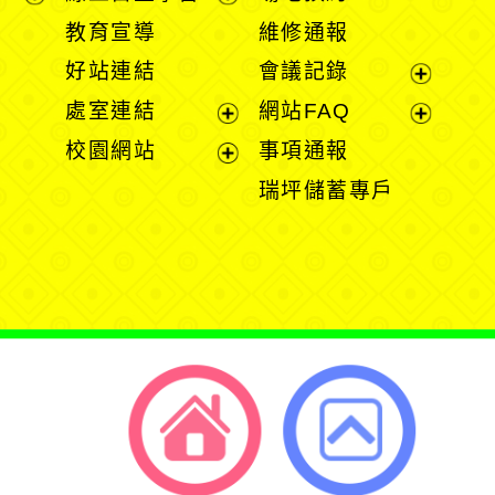
展
展
教育宣導
維修通報
開
開
好站連結
會議記錄
選
選
展
處室連結
網站FAQ
單
單
開
展
展
校園網站
事項通報
選
開
開
展
瑞坪儲蓄專戶
單
選
選
開
單
單
選
單