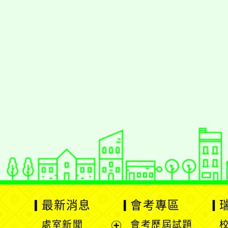
佈景版本：
neilrpjh
適用瀏覽器：Edge、Goo
Xoops版本：
XOOPS
Xoops
網站設計
：
N
Xoops網站設計者：
最新消息
會考專區
處室新聞
會考歷屆試題