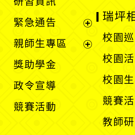
研習資訊
選
開
瑞坪
緊急通告
單
選
展
校園巡
親師生專區
單
開
展
校園活
獎助學金
選
開
校園生
政令宣導
單
選
競賽活
競賽活動
單
教師研