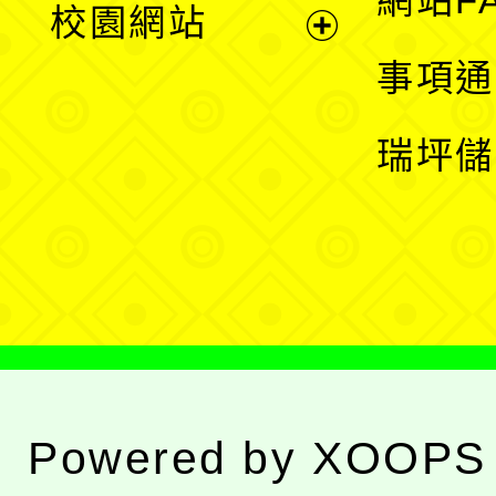
網站F
校園網站
開
展
事項通
選
開
瑞坪儲
單
選
單
Powered by
XOOPS