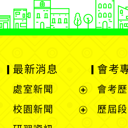
最新消息
會考
處室新聞
會考歷
展
校園新聞
歷屆段
開
展