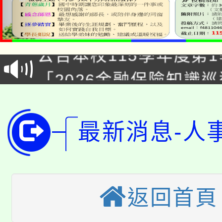
淨零綠領人才培育課程
公告本校115學年度第1
「2026金融保險知識
代理(課)教師甄選結果(
桃園市115學年度學生
車」活動
公告本校115學年度第
生本土語及新住民語歌
最新消息-人
公告本校115學年度第
代理(課)教師甄選結果(
轉知中國文化大學推廣
代理(課)教師甄選結果(
返回首頁
轉知苗栗縣政府辦理11
《TA101》溝通分析
桃園市115學年度學生