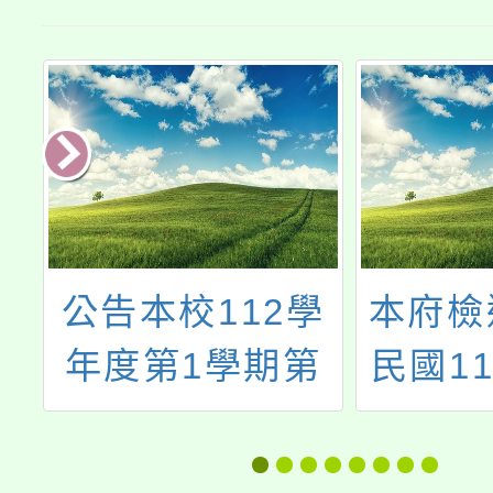
執
公告本校112學
本府檢
衛
年度第1學期第
民國11
原
11次本土語教學
27日
及
支援工作人員甄
11458