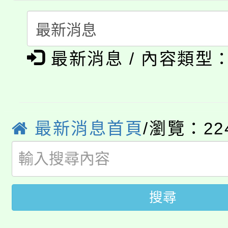
縣市「校園短影音徵選
程，歡迎學生輔導中心
「桃園市補助參觀特色
要點
門員」簡章及活動海報
心理、諮商輔導、社會
淨零綠領人才培育課程
展演活動實施計畫」
踴躍報名參加。
最新消息 / 內容類型
系所師生報名參加。
公告本校115學年度第1
「2026金融保險知識
代理(課)教師甄選結果(
桃園市115學年度學生
最新消息首頁
/瀏覽：22
車」活動
公告本校115學年度第
生本土語及新住民語歌
公告本校115學年度第
代理(課)教師甄選結果(
搜尋
轉知中國文化大學推廣
代理(課)教師甄選結果(
轉知苗栗縣政府辦理11