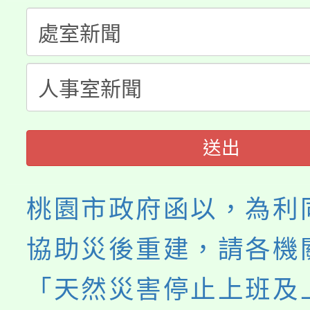
《TA101》溝通分析
桃園市115學年度學生
縣市「校園短影音徵選
程，歡迎學生輔導中心
「桃園市補助參觀特色
要點
門員」簡章及活動海報
心理、諮商輔導、社會
展演活動實施計畫」
踴躍報名參加。
系所師生報名參加。
送出
桃園市政府函以，為利
協助災後重建，請各機
「天然災害停止上班及