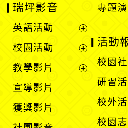
瑞坪影音
專題演
英語活動
展
活動
校園活動
開
展
校園社
教學影片
選
開
展
研習活
宣導影片
單
選
開
校外活
獲獎影片
單
選
校園志
社團影音