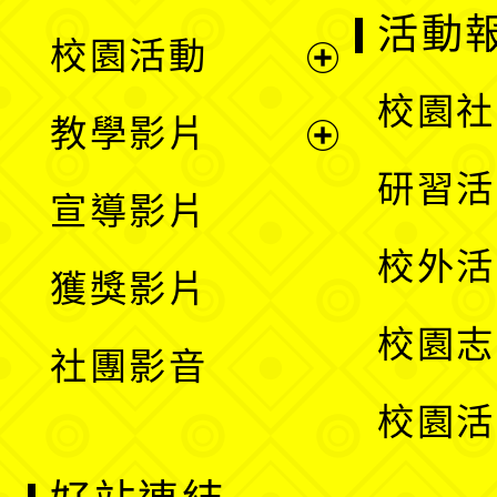
展
活動
校園活動
開
展
校園社
教學影片
選
開
展
研習活
宣導影片
單
選
開
校外活
獲獎影片
單
選
校園志
社團影音
單
校園活