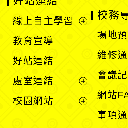
好站連結
校務
線上自主學習
展
場地預
教育宣導
開
維修通
好站連結
選
會議記
處室連結
單
展
網站F
校園網站
開
展
事項通
選