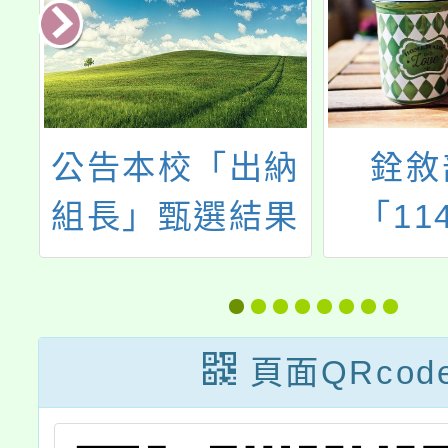
公
公告本校「出納
銓敘
退
組長」甄選結果
「11
（政）
稱
休（職
3
現金給
頁面QRcod
規
每一基