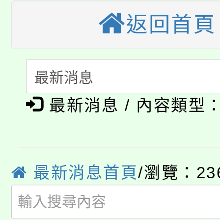
轉知苗栗縣政府辦理11
《TA101》溝通分析
返回首頁
桃園市115學年度學生
縣市「校園短影音徵選
程，歡迎學生輔導中心
「桃園市補助參觀特色
要點
門員」簡章及活動海報
心理、諮商輔導、社會
115年度「教育部表揚
展演活動實施計畫」
踴躍報名參加。
系所師生報名參加。
公告本校115學年度第1
義教育推展貢獻獎」
最新消息 / 內容類型
「2026金融保險知識
代理(課)教師甄選結果(
桃園市115學年度學生
車」活動
最新消息首頁
/瀏覽：23
公告本校115學年度第
生本土語及新住民語歌
公告本校115學年度第
代理(課)教師甄選結果(