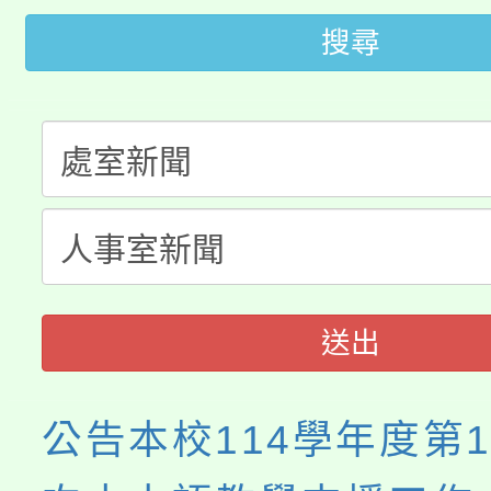
轉知中國文化大學推廣
代理(課)教師甄選結果(
搜尋
轉知苗栗縣政府辦理11
《TA101》溝通分析
桃園市115學年度學生
縣市「校園短影音徵選
程，歡迎學生輔導中心
「桃園市補助參觀特色
要點
門員」簡章及活動海報
心理、諮商輔導、社會
115年度「教育部表揚
展演活動實施計畫」
踴躍報名參加。
系所師生報名參加。
義教育推展貢獻獎」
送出
公告本校114學年度第