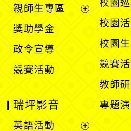
展
校園巡
親師生專區
單
開
展
校園活
獎助學金
選
開
校園生
政令宣導
單
選
競賽活
競賽活動
單
教師研
瑞坪影音
專題演
英語活動