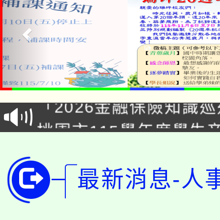
公告本校115學年度第1
「2026金融保險知識
代理(課)教師甄選結果(
桃園市115學年度學生
車」活動
公告本校115學年度第
生本土語及新住民語歌
公告本校115學年度第
最新消息-人
代理(課)教師甄選結果(
轉知中國文化大學推廣
代理(課)教師甄選結果(