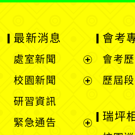
最新消息
會考
處室新聞
會考歷
展
校園新聞
歷屆段
開
展
研習資訊
選
開
瑞坪
緊急通告
單
選