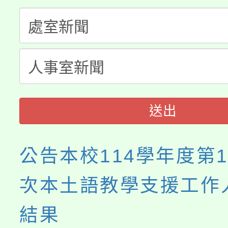
大園自造教育及科技中心
視費優惠，中低收入戶
大溪自造教育及科技中心
份教師增能研習
半價優惠，詳情可洽有
淨零綠生活教案入校路
份教師研習
者。
會
送出
公告本校114學年度第
次本土語教學支援工作
結果