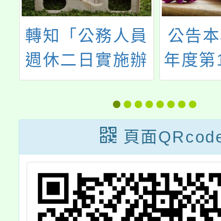
園
轉知「公務人員
公告本
學
週休二日實施辦
年度第
教
法」，業經行政
次本土
院會同考試院於
援工作
第
113年8月29日
頁面QRcod
，
發布廢止，檢送
4
發布令影本、原
條文及廢止理由