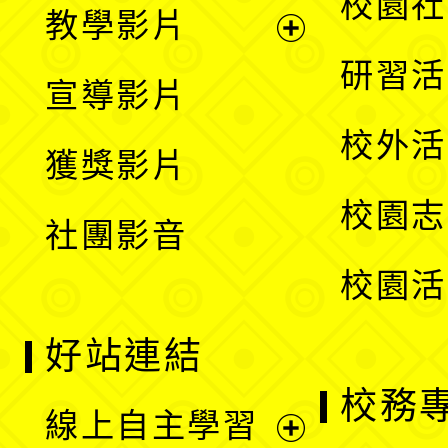
展
校園社
教學影片
選
開
展
研習活
宣導影片
單
選
開
校外活
獲獎影片
單
選
校園志
社團影音
單
校園活
好站連結
校務
線上自主學習