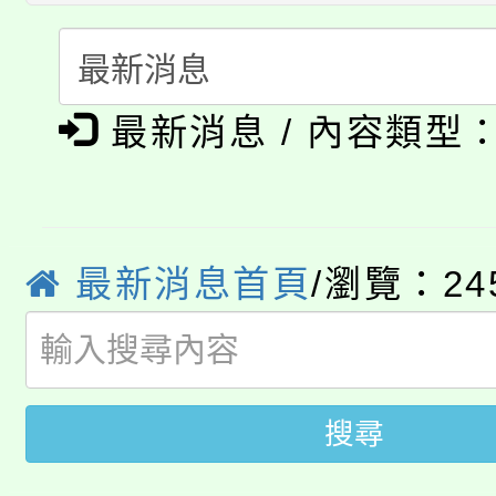
大溪自造教育及科技中心
份教師增能研習
半價優惠，詳情可洽有
淨零綠生活教案入校路
份教師研習
者。
最新消息 / 內容類型
公告本校115學年度第1
會
「本色祭」8/29、30
代理(課)教師甄選結果
8/21下午1時於龍潭區
場熱烈登場!
告(尚有缺額)
最新消息首頁
/瀏覽：24
YOUNG桃局內行報名
徵才活動。
8月14至27日，桃園
局官網。
115年桃園市運動會8/1
開!
搜尋
桃園市低收入戶享有免
田徑場及游泳池舉行。