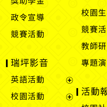
獎助學金
選
開
校園生
政令宣導
單
選
競賽活
競賽活動
單
教師研
瑞坪影音
專題演
英語活動
展
活動
校園活動
開