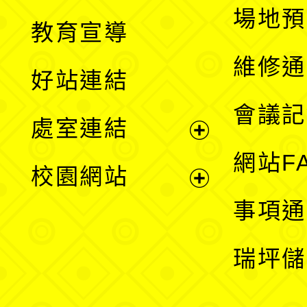
展
場地預
教育宣導
開
維修通
好站連結
選
會議記
處室連結
單
展
網站F
校園網站
開
展
事項通
選
開
瑞坪儲
單
選