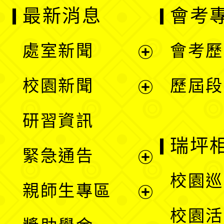
最新消息
會考
處室新聞
會考歷
展
校園新聞
歷屆段
開
展
研習資訊
選
開
瑞坪
緊急通告
單
選
展
校園巡
親師生專區
單
開
展
校園活