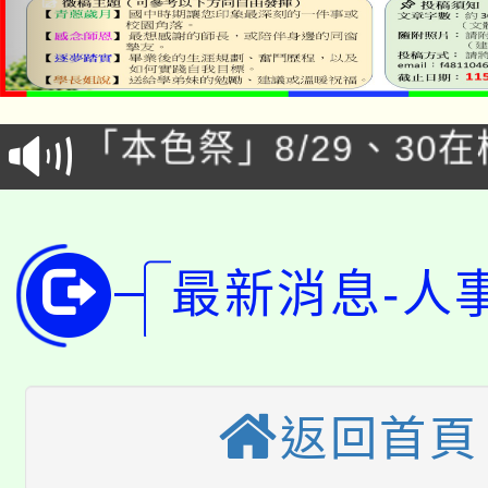
公告本校115學年度第1
「本色祭」8/29、30
代理(課)教師甄選結果
8/21下午1時於龍潭區
場熱烈登場!
告(尚有缺額)
YOUNG桃局內行報名
徵才活動。
最新消息-人
8月14至27日，桃園
局官網。
115年桃園市運動會8/1
開!
桃園市低收入戶享有免
田徑場及游泳池舉行。
返回首頁
大園自造教育及科技中心
視費優惠，中低收入戶