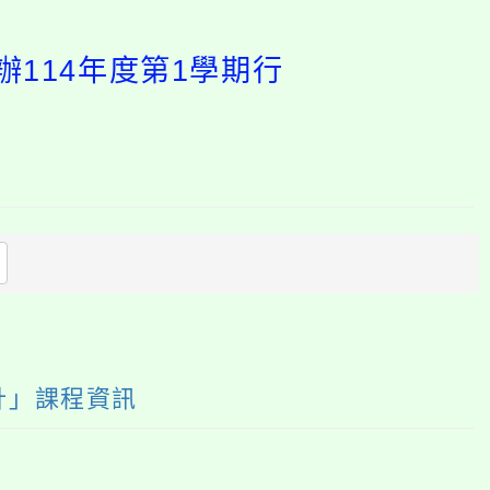
114年度第1學期行
開
啟
上
方
區
塊
計」課程資訊