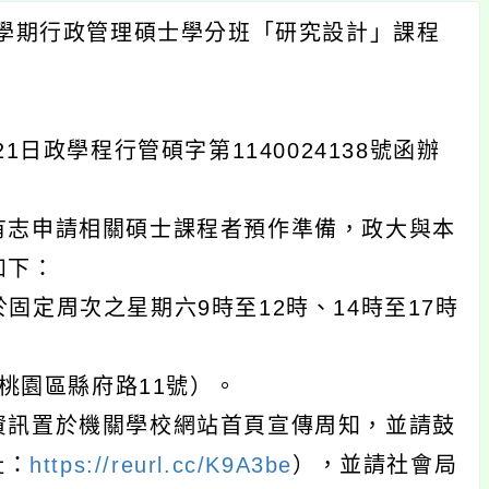
1學期行政管理碩士學分班「研究設計」課程
日政學程行管碩字第1140024138號函辦
有志申請相關碩士課程者預作準備，政大與本
如下：
，於固定周次之星期六9時至12時、14時至17時
市桃園區縣府路11號）。
資訊置於機關學校網站首頁宣傳周知，並請鼓
址：
https://reurl.cc/K9A3be
），並請社會局