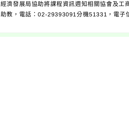
及經濟發展局協助將課程資訊週知相關協會及工
助教，電話：02-29393091分機51331，電子信箱
文可瀏覽群組：
註冊會員
訪客
容附件下載
Download attachment