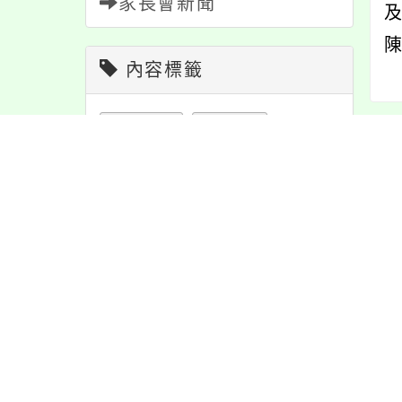
家長會新聞
陳
內容標籤
注意
180
重要
38
內
公告
1610
學習
109
緊急
2
資訊
337
內
課程
151
節日
10
教學
38
防疫
36
活動
1171
宣導
274
特色
6
報名
1151