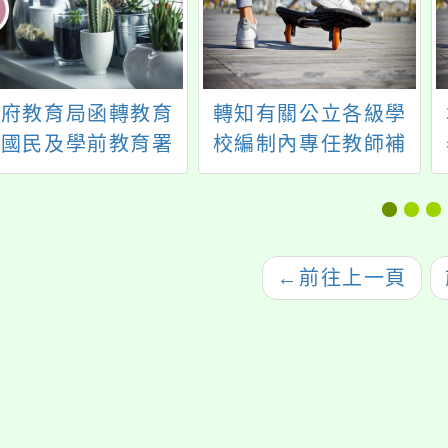
本府教育局函轉教育
轉知有關公立各級學
部國民及學前教育署
校編制內專任教師補
函，有關公立高級中
休期限及轉任後續行
等以下學校教師成績
補休規定一案
核辦法(以下簡稱考
辦法)第6條第2項第
←
前往上一頁
6款第8目適用疑義