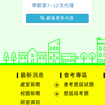
照辦理。
學期第7~12次代理
（課）教師甄選簡章
觀看更多內容
【一次公告分次招考】
最新消息
會考專區
處室新聞
會考歷屆試題
展
校園新聞
歷屆段考題
開
展
研習資訊