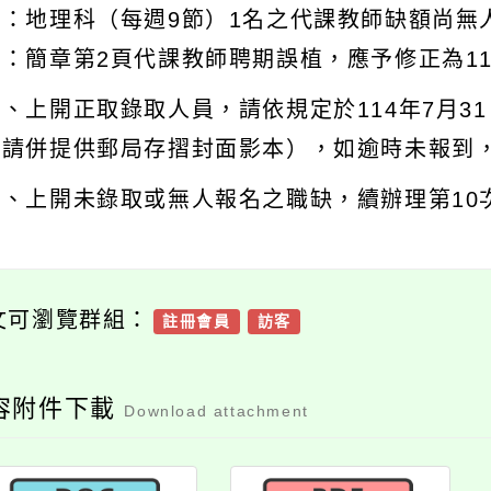
註：地理科（每週9節）1名之代課教師缺額尚無
：簡章第2頁代課教師聘期誤植，應予修正為114
、上開正取錄取人員，請依規定於114年7月3
（請併提供郵局存摺封面影本），如逾時未報到
四、上開未錄取或無人報名之職缺，續辦理第10
文可瀏覽群組：
註冊會員
訪客
容附件下載
Download attachment