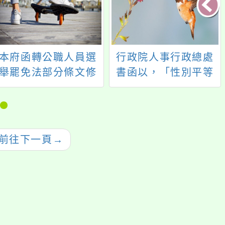
本府函轉公職人員選
行政院人事行政總處
舉罷免法部分條文修
書函以，「性別平等
正，業奉總統以114年
工作法施行細則」第4
2月18日華總一義字第
條之2、第4條之3，業
11400015361號令公
經勞動部於115年4月
布
8日令修正發布一案，
前往下一頁
→
請查照。