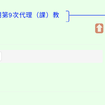
期第9次代理（課）教
開
啟
上
方
區
塊