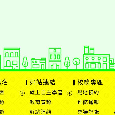
報名
好站連結
校務專區
團
線上自主學習
場地預約
展
展
動
教育宣導
維修通報
開
開
動
好站連結
會議記錄