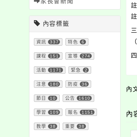
家長會新聞
註
內容標籤
三
資訊
337
特色
6
課程
151
宣導
274
活動
1171
緊急
2
注意
180
防疫
36
內
節日
10
公告
1610
學習
109
報名
1151
內
教學
38
重要
38