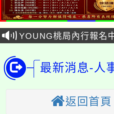
「本色祭」8/29、30
8/21下午1時於龍潭區
場熱烈登場!
YOUNG桃局內行報名
徵才活動。
8月14至27日，桃園
局官網。
115年桃園市運動會8/1
開!
最新消息-人
桃園市低收入戶享有免
田徑場及游泳池舉行。
大園自造教育及科技中心
視費優惠，中低收入戶
大溪自造教育及科技中心
份教師增能研習
半價優惠，詳情可洽有
返回首頁
淨零綠生活教案入校路
份教師研習
者。