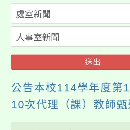
淨零綠生活教案入校路
份教師研習
者。
115年食農教育專業人
會
程
送出
公告本校114學年度第
10次代理（課）教師