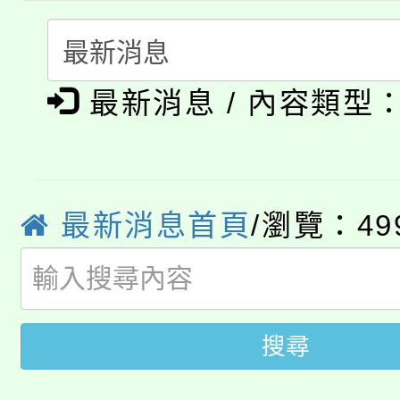
115年食農教育專業人
會
「本色祭」8/29、30
程
最新消息 / 內容類型
8/21下午1時於龍潭區
場熱烈登場!
YOUNG桃局內行報名
徵才活動。
8月14至27日，桃園
局官網。
最新消息首頁
/瀏覽：49
115年桃園市運動會8/1
開!
桃園市低收入戶享有免
田徑場及游泳池舉行。
大園自造教育及科技中心
視費優惠，中低收入戶
搜尋
大溪自造教育及科技中心
份教師增能研習
半價優惠，詳情可洽有