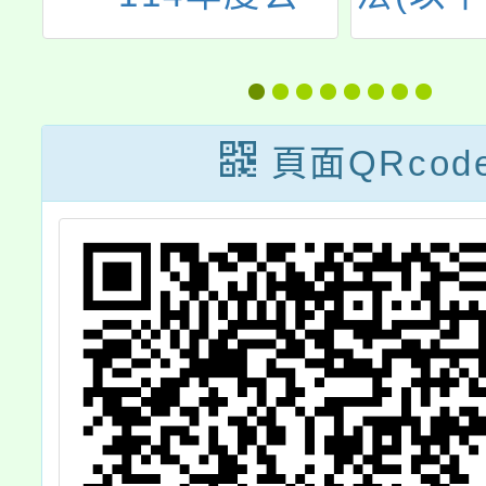
退
法)於111年6月
上班日
他
22日修正後，公
點」，
金
務員兼職所領受
正為「
頁面QRcod
數
之報酬是否受
配合紀
「軍公教人員兼
日補假
職費支給表」(以
假處理
下簡稱兼職費支
自114
給表)規定限制疑
日
義