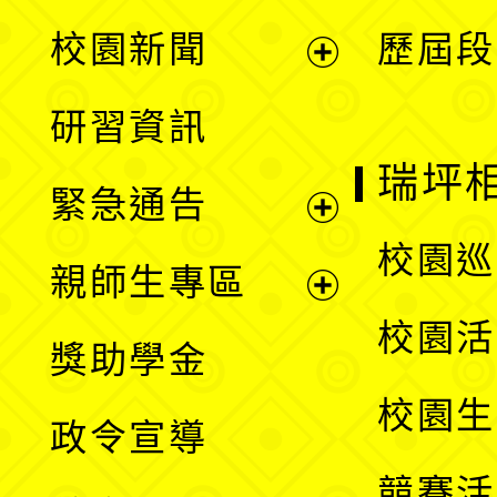
展
校園新聞
歷屆段
開
展
研習資訊
選
開
瑞坪
緊急通告
單
選
展
校園巡
親師生專區
單
開
展
校園活
獎助學金
選
開
校園生
政令宣導
單
選
競賽活