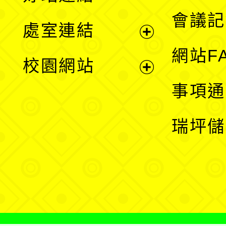
選
會議記
處室連結
單
展
網站F
校園網站
開
展
事項通
選
開
瑞坪儲
單
選
單