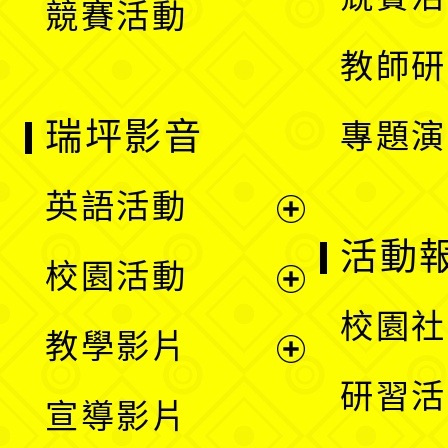
競賽活動
單
教師研
瑞坪影音
專題演
英語活動
展
活動
校園活動
開
展
校園社
教學影片
選
開
展
研習活
宣導影片
單
選