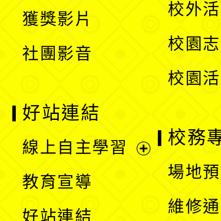
開
校外活
獲獎影片
單
選
校園志
社團影音
單
校園活
好站連結
校務
線上自主學習
展
場地預
教育宣導
開
維修通
好站連結