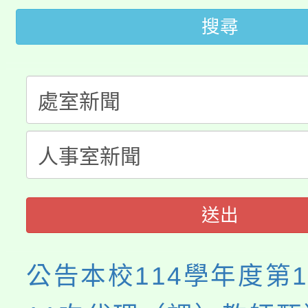
桃園市低收入戶享有免
田徑場及游泳池舉行。
搜尋
大園自造教育及科技中心
視費優惠，中低收入戶
大溪自造教育及科技中心
份教師增能研習
半價優惠，詳情可洽有
淨零綠生活教案入校路
份教師研習
者。
115年食農教育專業人
會
程
送出
公告本校114學年度第