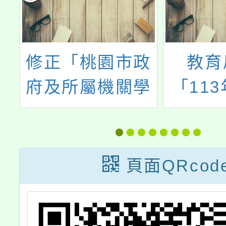
事
修正「桃園市政
教育
下
府及所屬機關學
「11
）
校公教暨聘僱人
民中小
員
員健康檢查補助
園教師
問
標準表」名稱為
他縣 
頁面QRcod
於
「桃園市政府及
業要點
訊
所屬機關學校員