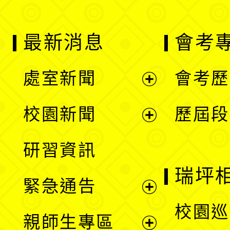
最新消息
會考
處室新聞
會考歷
展
校園新聞
歷屆段
開
展
研習資訊
選
開
瑞坪
緊急通告
單
選
展
校園巡
親師生專區
單