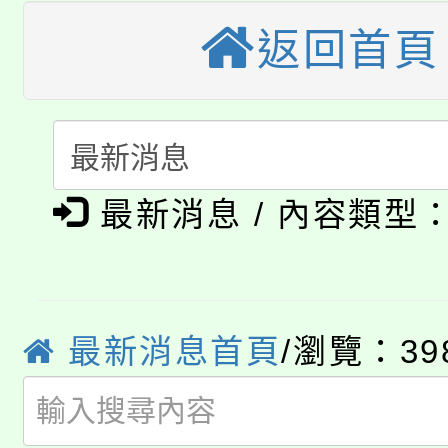
大園自造教育及科技中心
視費優惠，中低收入戶
返回首頁
大溪自造教育及科技中心
份教師增能研習
半價優惠，詳情可洽有
淨零綠生活教案入校路
份教師研習
者。
115年食農教育專業人
會
「本色祭」8/29、30
程
最新消息 / 內容類型
8/21下午1時於龍潭區
場熱烈登場!
YOUNG桃局內行報名
徵才活動。
最新消息首頁
/瀏覽：39
8月14至27日，桃園
局官網。
115年桃園市運動會8/1
開!