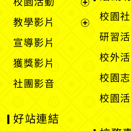
校園活動
開
展
校園社
教學影片
選
開
展
研習活
宣導影片
單
選
開
校外活
獲獎影片
單
選
校園志
社團影音
單
校園活
好站連結