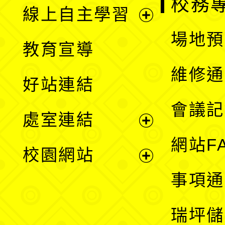
校務
線上自主學習
展
場地預
教育宣導
開
維修通
好站連結
選
會議記
處室連結
單
展
網站F
校園網站
開
展
事項通
選
開
瑞坪儲