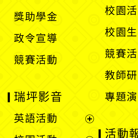
開
展
校園活
獎助學金
選
開
校園生
政令宣導
單
選
競賽活
競賽活動
單
教師研
瑞坪影音
專題演
英語活動
展
活動