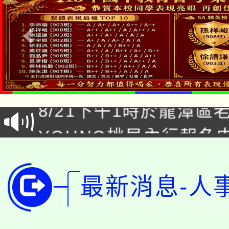
「本色祭」8/29、30
8/21下午1時於龍潭區
場熱烈登場!
YOUNG桃局內行報名
徵才活動。
8月14至27日，桃園
局官網。
115年桃園市運動會8/1
最新消息-人
開!
桃園市低收入戶享有免
田徑場及游泳池舉行。