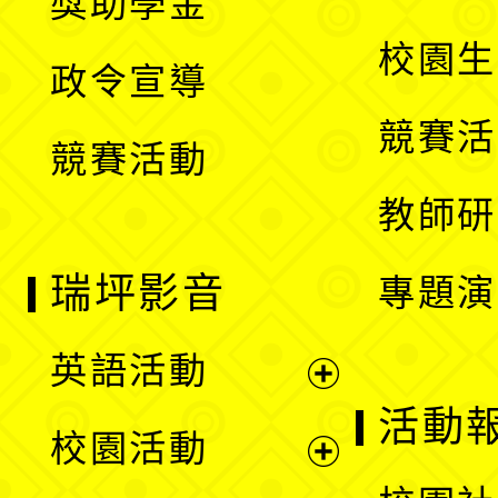
獎助學金
選
開
校園生
政令宣導
單
選
競賽活
競賽活動
單
教師研
瑞坪影音
專題演
英語活動
展
活動
校園活動
開