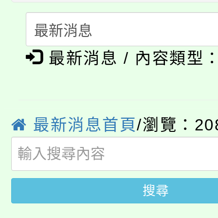
份教師研習
者。
115年食農教育專業人
會
「本色祭」8/29、30
程
最新消息 / 內容類型
8/21下午1時於龍潭區
場熱烈登場!
YOUNG桃局內行報名
徵才活動。
8月14至27日，桃園
局官網。
最新消息首頁
/瀏覽：20
115年桃園市運動會8/1
開!
桃園市低收入戶享有免
田徑場及游泳池舉行。
搜尋
大園自造教育及科技中心
視費優惠，中低收入戶
大溪自造教育及科技中心