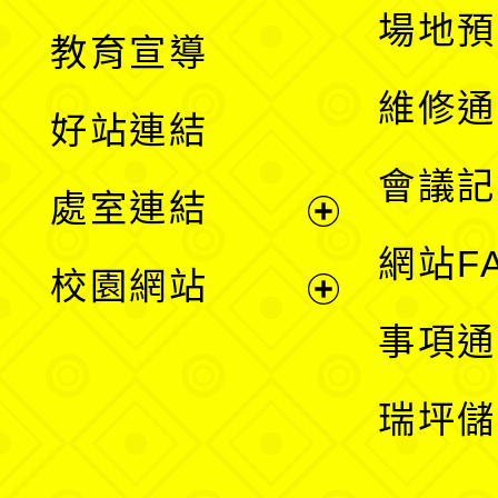
展
場地預
教育宣導
開
維修通
好站連結
選
會議記
處室連結
單
展
網站F
校園網站
開
展
事項通
選
開
瑞坪儲
單
選