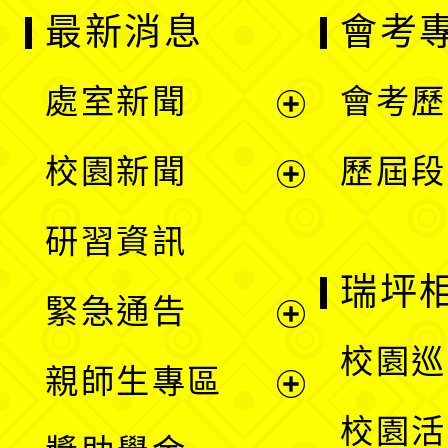
最新消息
會考
處室新聞
會考歷
展
校園新聞
歷屆段
開
展
研習資訊
選
開
瑞坪
緊急通告
單
選
展
校園巡
親師生專區
單
開
展
校園活