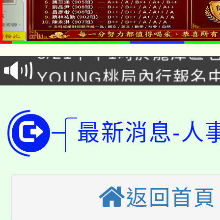
「本色祭」8/29、30
8/21下午1時於龍潭區
場熱烈登場!
YOUNG桃局內行報名
徵才活動。
8月14至27日，桃園
局官網。
115年桃園市運動會8/1
開!
最新消息-人
桃園市低收入戶享有免
田徑場及游泳池舉行。
大園自造教育及科技中心
視費優惠，中低收入戶
大溪自造教育及科技中心
返回首頁
份教師增能研習
半價優惠，詳情可洽有
淨零綠生活教案入校路