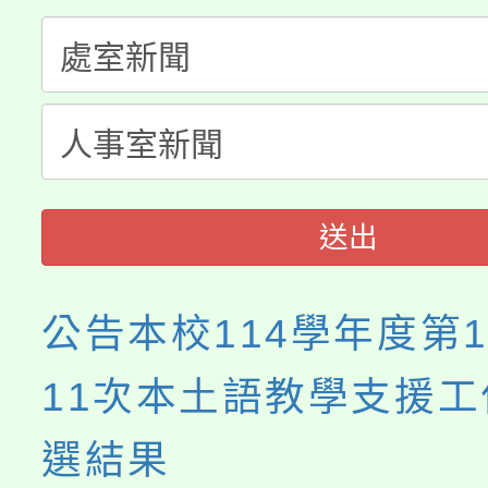
份教師增能研習
半價優惠，詳情可洽有
淨零綠生活教案入校路
份教師研習
者。
115年食農教育專業人
會
程
送出
公告本校114學年度第
11次本土語教學支援
選結果