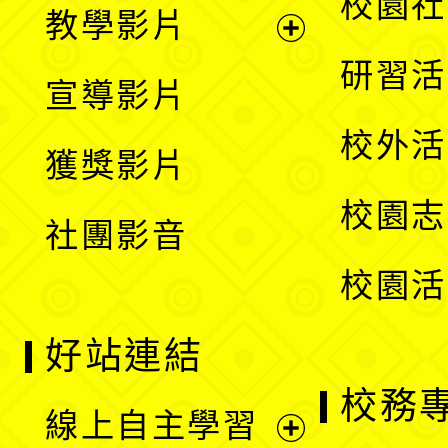
展
校園社
教學影片
選
開
展
研習活
宣導影片
單
選
開
校外活
獲獎影片
單
選
校園志
社團影音
單
校園活
好站連結
校務
線上自主學習