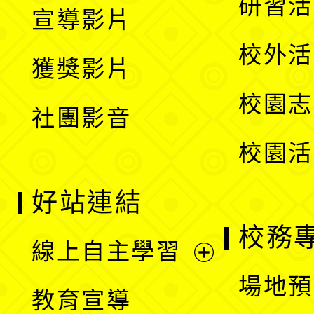
展
研習活
宣導影片
單
選
開
校外活
獲獎影片
單
選
校園志
社團影音
單
校園活
好站連結
校務
線上自主學習
展
場地預
教育宣導