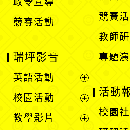
政令宣導
單
選
競賽活
競賽活動
單
教師研
瑞坪影音
專題演
英語活動
展
活動
校園活動
開
展
校園社
教學影片
選
開