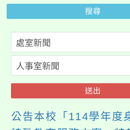
桃園市115學年度學生
搜尋
車」活動
公告本校115學年度第
生本土語及新住民語歌
公告本校115學年度第
代理(課)教師甄選結果(
轉知中國文化大學推廣
代理(課)教師甄選結果(
《TA101》溝通分析
程，歡迎學生輔導中心
送出
心理、諮商輔導、社會
公告本校「114學年度
系所師生報名參加。