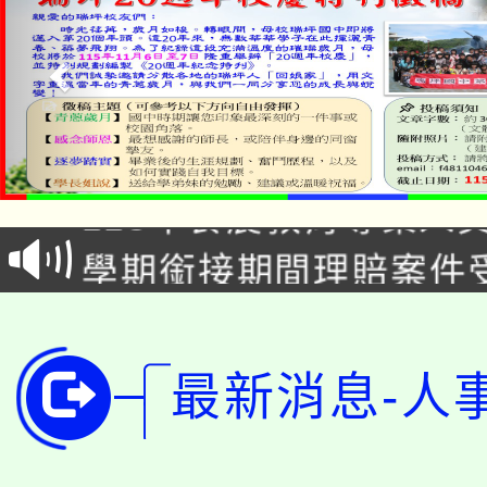
淨零綠生活教案入校路
115年食農教育專業人
會
學期銜接期間理賠案件
程
淨零綠領人才培育課程
學籍身 分審查程序及
公告本校115學年度第1
版
最新消息-人
「2026金融保險知識
代理(課)教師甄選結果(
桃園市115學年度學生
車」活動