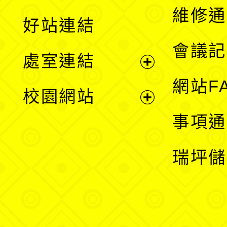
開
維修通
好站連結
選
會議記
處室連結
單
展
網站F
校園網站
開
展
事項通
選
開
瑞坪儲
單
選
單