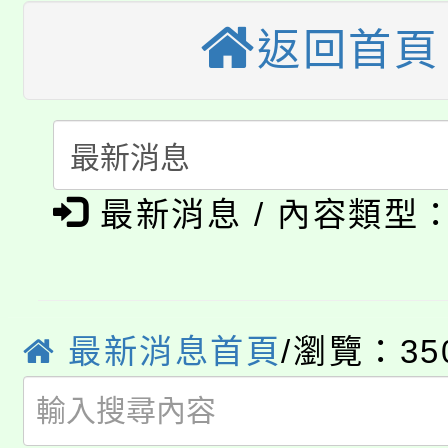
公告本校115學年度第
生本土語及新住民語歌
返回首頁
公告本校115學年度第
代理(課)教師甄選結果(
轉知中國文化大學推廣
代理(課)教師甄選結果(
淨零綠生活教案入校路
《TA101》溝通分析
最新消息 / 內容類型
115年食農教育專業人
會
程，歡迎學生輔導中心
學期銜接期間理賠案件
程
心理、諮商輔導、社會
淨零綠領人才培育課程
學籍身 分審查程序及
最新消息首頁
/瀏覽：35
系所師生報名參加。
公告本校115學年度第1
版
「2026金融保險知識
代理(課)教師甄選結果(