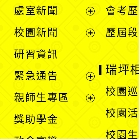
處室新聞
會考歷
展
校園新聞
歷屆段
開
展
研習資訊
選
開
瑞坪
緊急通告
單
選
展
校園巡
親師生專區
單
開
展
校園活
獎助學金
選
開
校園生