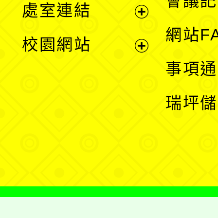
會議記
處室連結
單
展
網站F
校園網站
開
展
事項通
選
開
瑞坪儲
單
選
單