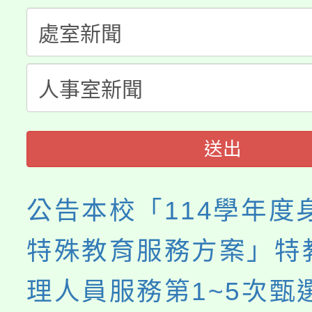
視費優惠，中低收入戶
大溪自造教育及科技中心
份教師增能研習
半價優惠，詳情可洽有
淨零綠生活教案入校路
份教師研習
者。
會
送出
公告本校「114學年度
特殊教育服務方案」特
理人員服務第1~5次甄