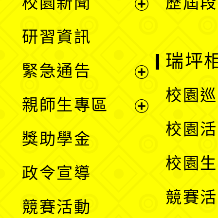
校園新聞
歷屆段
開
展
研習資訊
選
開
瑞坪
緊急通告
單
選
展
校園巡
親師生專區
單
開
展
校園活
獎助學金
選
開
校園生
政令宣導
單
選
競賽活
競賽活動
單