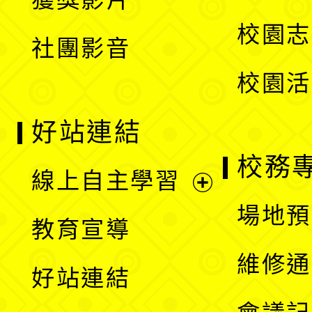
單
選
校園志
社團影音
單
校園活
好站連結
校務
線上自主學習
展
場地預
教育宣導
開
維修通
好站連結
選