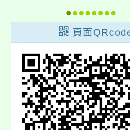
為
分人員進入大陸
次本土
策
地區作業規定」
援工作
，
部分規定，業經
頁面QRcod
6
內政部113年5月
並
15日台內移字第
考
11309334541號
銓
令修正發布一案