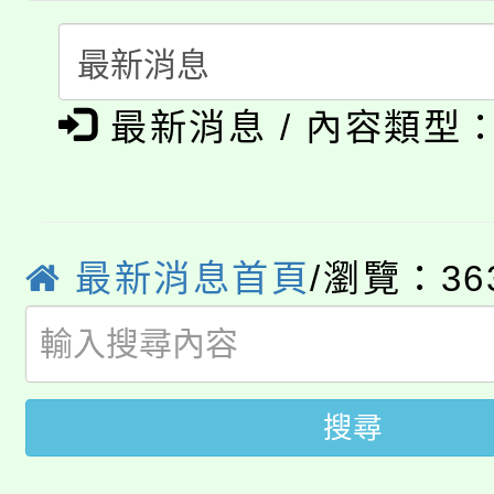
份教師增能研習
半價優惠，詳情可洽有
淨零綠生活教案入校路
份教師研習
者。
公告本校115學年度第1
會
最新消息 / 內容類型
「本色祭」8/29、30
代理(課)教師甄選結果
8/21下午1時於龍潭區
場熱烈登場!
告(尚有缺額)
YOUNG桃局內行報名
最新消息首頁
/瀏覽：36
徵才活動。
8月14至27日，桃園
局官網。
115年桃園市運動會8/1
開!
搜尋
桃園市低收入戶享有免
田徑場及游泳池舉行。
大園自造教育及科技中心