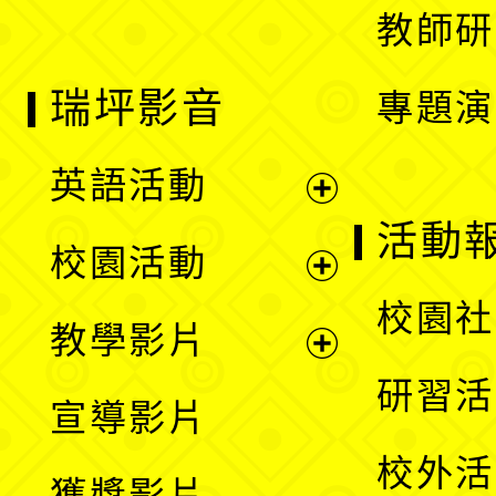
教師研
瑞坪影音
專題演
英語活動
展
活動
校園活動
開
展
校園社
教學影片
選
開
展
研習活
宣導影片
單
選
開
校外活
獲獎影片