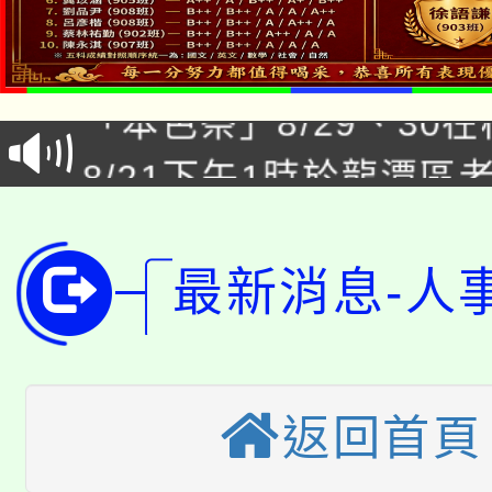
公告本校115學年度第1
「本色祭」8/29、30
代理(課)教師甄選結果
8/21下午1時於龍潭區
場熱烈登場!
告(尚有缺額)
YOUNG桃局內行報名
徵才活動。
8月14至27日，桃園
局官網。
最新消息-人
115年桃園市運動會8/1
開!
桃園市低收入戶享有免
田徑場及游泳池舉行。
返回首頁
大園自造教育及科技中心
視費優惠，中低收入戶
大溪自造教育及科技中心