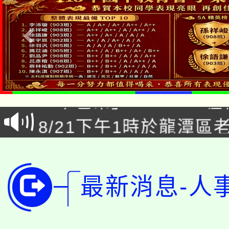
公告本校115學年度第1
「本色祭」8/29、30
代理(課)教師甄選結果
8/21下午1時於龍潭區
場熱烈登場!
告(尚有缺額)
YOUNG桃局內行報名
徵才活動。
8月14至27日，桃園
局官網。
最新消息-人
115年桃園市運動會8/1
開!
桃園市低收入戶享有免
田徑場及游泳池舉行。