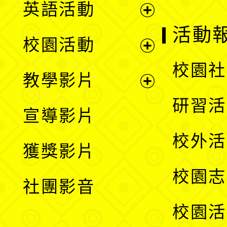
英語活動
展
活動
校園活動
開
展
校園社
教學影片
選
開
展
研習活
宣導影片
單
選
開
校外活
獲獎影片
單
選
校園志
社團影音
單
校園活