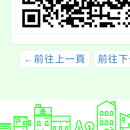
←
前往上一頁
前往下