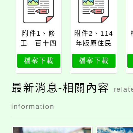
附件1、修
附件2、114
正一百十四
年版原住民
年度原住民
族歲時祭儀
檔案下載
檔案下載
族歲時祭儀
放假日常見
放假日期
問題集1140
708
最新消息-相關內容
relat
information