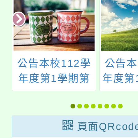
112學
公告本校115學
學期第
年度第1學期第7
課教師甄
次代理(課)教師
果
甄選結果
頁面QRcod