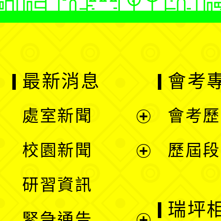
最新消息
會考
處室新聞
會考歷
展
校園新聞
歷屆段
開
展
研習資訊
選
開
瑞坪
緊急通告