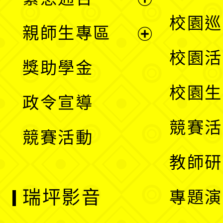
單
選
展
校園巡
親師生專區
單
開
展
校園活
獎助學金
選
開
校園生
政令宣導
單
選
競賽活
競賽活動
單
教師研
瑞坪影音
專題演