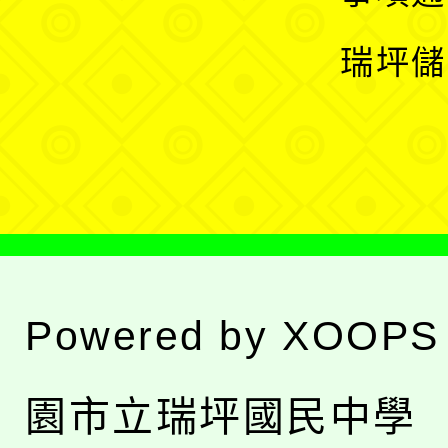
選
開
瑞坪儲
單
選
單
Powered by
XOOPS
園市立瑞坪國民中學