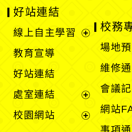
好站連結
校務
線上自主學習
展
場地預
教育宣導
開
維修通
好站連結
選
會議記
處室連結
單
展
網站F
校園網站
開
展
事項通