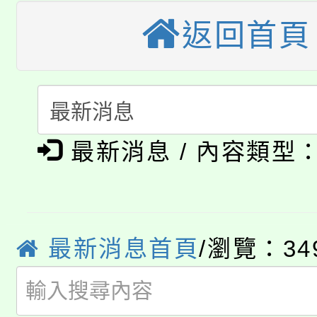
大園自造教育及科技中心
視費優惠，中低收入戶
返回首頁
大溪自造教育及科技中心
份教師增能研習
半價優惠，詳情可洽有
淨零綠生活教案入校路
份教師研習
者。
公告本校115學年度第1
會
最新消息 / 內容類型
「本色祭」8/29、30
代理(課)教師甄選結果
8/21下午1時於龍潭區
場熱烈登場!
告(尚有缺額)
YOUNG桃局內行報名
徵才活動。
最新消息首頁
/瀏覽：34
8月14至27日，桃園
局官網。
115年桃園市運動會8/1
開!